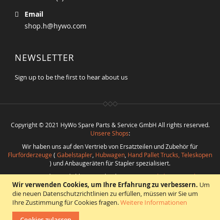
Email
shop.h@hywo.com
NEWSLETTER
Sign up to be the first to hear about us
Copyright © 2021 HyWo Spare Parts & Service GmbH All rights reserved.
Unsere Shops
:
Wir haben uns auf den Vertrieb von Ersatzteilen und Zubehör für
Flurförderzeuge
(
Gabelstapler
,
Hubwagen
,
Hand Pallet Trucks, Teleskopen
) und Anbaugeräten für Stapler spezialisiert.
Nutzen Sie die Möglichkeit verschiedenste
Ersatzteile bester Qualität
Wir verwenden Cookies, um Ihre Erfahrung zu verbessern.
Um
bei
Hywo Parts & Service GmbH
zu günstigen Konditionen aus einer Hand
zu beschaffen.
die neuen Datenschutzrichtlinien zu erfüllen, müssen wir Sie um
Ihre Zustimmung für Cookies fragen.
Weitere Informationen
Realisierung
:
CMS
*
Beratung
*
Webdesign
*
Webhosting
*
SEO
*
eShop
:
Angelika Freihoff
Cookies zulassen