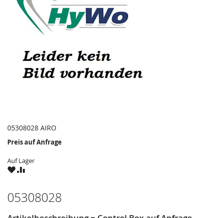
05308028 AIRO
Preis auf Anfrage
Auf Lager
ZU
ZU
WUNSCHZETTEL
VERGLEICHSLISTE
HINZUFÜGEN
HINZUFÜGEN
05308028
Artikelbeschreibung = Control Box-auf Anfrage