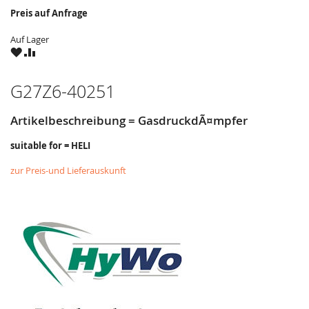
Preis auf Anfrage
Auf Lager
ZU
ZU
WUNSCHZETTEL
VERGLEICHSLISTE
HINZUFÜGEN
HINZUFÜGEN
G27Z6-40251
Artikelbeschreibung = GasdruckdÃ¤mpfer
suitable for = HELI
zur Preis-und Lieferauskunft