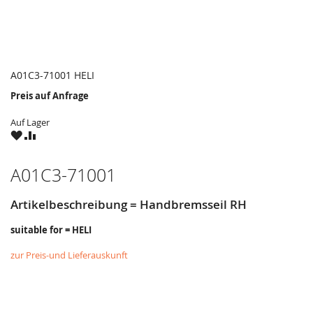
A01C3-71001 HELI
Preis auf Anfrage
Auf Lager
ZU
ZU
WUNSCHZETTEL
VERGLEICHSLISTE
HINZUFÜGEN
HINZUFÜGEN
A01C3-71001
Artikelbeschreibung = Handbremsseil RH
suitable for = HELI
zur Preis-und Lieferauskunft