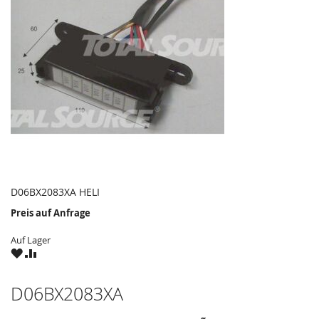
D06BX2083XA HELI
Preis auf Anfrage
Auf Lager
ZU
ZU
WUNSCHZETTEL
VERGLEICHSLISTE
HINZUFÜGEN
HINZUFÜGEN
D06BX2083XA