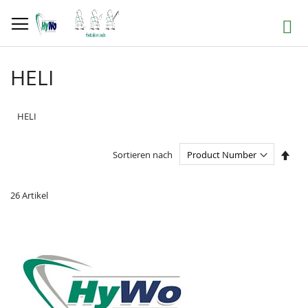
Direkt
zum
Suche
Inhalt
HELI
HELI
In
Sortieren nach
abst
Reih
26
Artikel