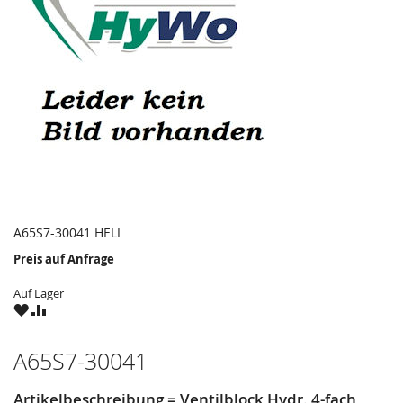
A65S7-30041 HELI
Preis auf Anfrage
Auf Lager
ZU
ZU
WUNSCHZETTEL
VERGLEICHSLISTE
HINZUFÜGEN
HINZUFÜGEN
A65S7-30041
Artikelbeschreibung = Ventilblock Hydr. 4-fach