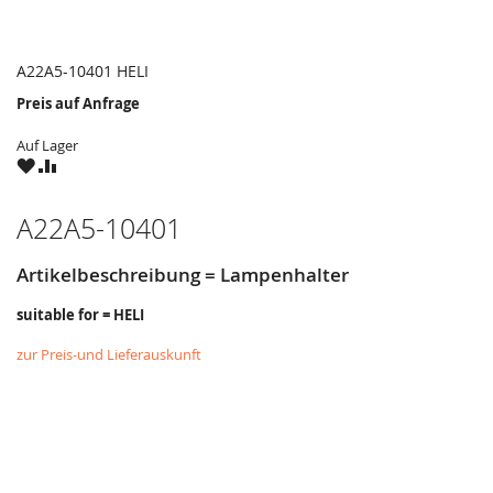
A22A5-10401 HELI
Preis auf Anfrage
Auf Lager
ZU
ZU
WUNSCHZETTEL
VERGLEICHSLISTE
HINZUFÜGEN
HINZUFÜGEN
A22A5-10401
Artikelbeschreibung = Lampenhalter
suitable for = HELI
zur Preis-und Lieferauskunft