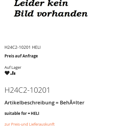
H24C2-10201 HELI
Preis auf Anfrage
Auf Lager
ZU
ZU
WUNSCHZETTEL
VERGLEICHSLISTE
HINZUFÜGEN
HINZUFÜGEN
H24C2-10201
Artikelbeschreibung = BehÃ¤lter
suitable for = HELI
zur Preis-und Lieferauskunft