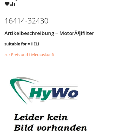
ZU
ZU
WUNSCHZETTEL
VERGLEICHSLISTE
HINZUFÜGEN
HINZUFÜGEN
16414-32430
Artikelbeschreibung = MotorÃ¶lfilter
suitable for = HELI
zur Preis-und Lieferauskunft