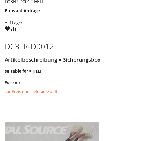
D03FR-D0012 HELI
Preis auf Anfrage
Auf Lager
ZU
ZU
WUNSCHZETTEL
VERGLEICHSLISTE
HINZUFÜGEN
HINZUFÜGEN
D03FR-D0012
Artikelbeschreibung = Sicherungsbox
suitable for = HELI
Fusebox
zur Preis-und Lieferauskunft