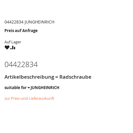
04422834 JUNGHEINRICH
Preis auf Anfrage
Auf Lager
ZU
ZU
WUNSCHZETTEL
VERGLEICHSLISTE
HINZUFÜGEN
HINZUFÜGEN
04422834
Artikelbeschreibung = Radschraube
suitable for = JUNGHEINRICH
zur Preis-und Lieferauskunft