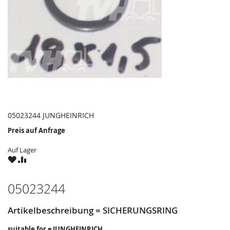
05023244 JUNGHEINRICH
Preis auf Anfrage
Auf Lager
ZU
ZU
WUNSCHZETTEL
VERGLEICHSLISTE
HINZUFÜGEN
HINZUFÜGEN
05023244
Artikelbeschreibung = SICHERUNGSRING
suitable for = JUNGHEINRICH