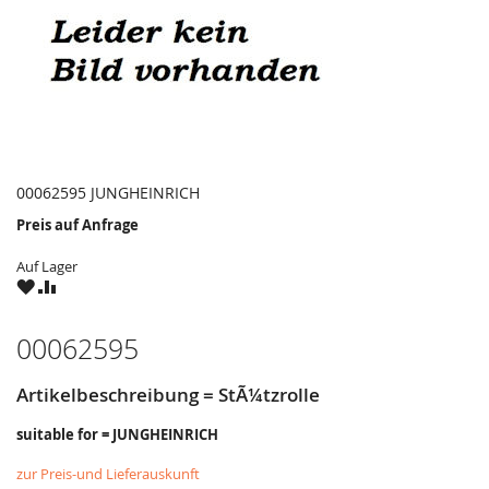
00062595 JUNGHEINRICH
Preis auf Anfrage
Auf Lager
ZU
ZU
WUNSCHZETTEL
VERGLEICHSLISTE
HINZUFÜGEN
HINZUFÜGEN
00062595
Artikelbeschreibung = StÃ¼tzrolle
suitable for = JUNGHEINRICH
zur Preis-und Lieferauskunft