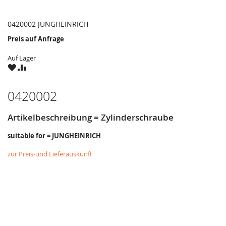
0420002 JUNGHEINRICH
Preis auf Anfrage
Auf Lager
ZU
ZU
WUNSCHZETTEL
VERGLEICHSLISTE
HINZUFÜGEN
HINZUFÜGEN
0420002
Artikelbeschreibung = Zylinderschraube
suitable for = JUNGHEINRICH
zur Preis-und Lieferauskunft