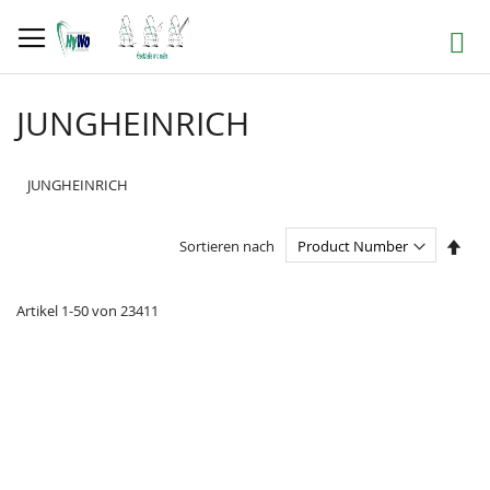
Direkt
zum
Suche
Inhalt
JUNGHEINRICH
JUNGHEINRICH
In
Sortieren nach
abst
Reih
Artikel
1
-
50
von
23411