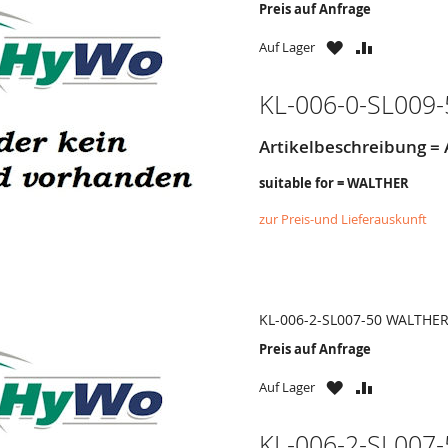
Preis auf Anfrage
ZU
ZU
Auf Lager
WUNSCHZETTE
VERGLEICH
HINZUFÜGEN
HINZUFÜG
KL-006-0-SL009-
Artikelbeschreibung 
suitable for = WALTHER
zur Preis-und Lieferauskunft
KL-006-2-SL007-50 WALTHE
Preis auf Anfrage
ZU
ZU
Auf Lager
WUNSCHZETTE
VERGLEICH
HINZUFÜGEN
HINZUFÜG
KL-006-2-SL007-