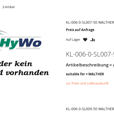
t
er
3
Artikel
KL-006-0-SL007-50 WALTHE
Preis auf Anfrage
ZU
ZU
Auf Lager
WUNSCHZETTE
VERGLEICH
HINZUFÜGEN
HINZUFÜG
KL-006-0-SL007-
Artikelbeschreibung 
suitable for = WALTHER
zur Preis-und Lieferauskunft
KL-006-0-SL009-50 WALTHE