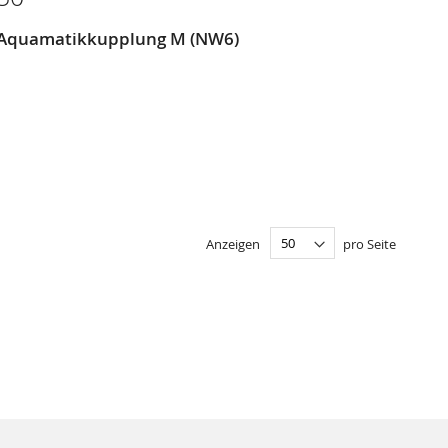
= Aquamatikkupplung M (NW6)
Anzeigen
pro Seite