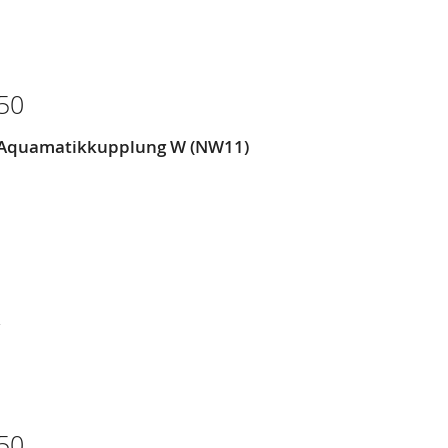
L
SLISTE
EN
50
= Aquamatikkupplung W (NW11)
R
L
SLISTE
EN
50