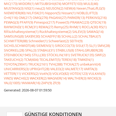
MIC(173)
MIDORI(1)
MITSUBISHI(674)
MOFFET(103)
MULE(46)
MUSTANG(3)
N92(1)
neu(2)
NEUSON(2)
NEW(4)
Nexen,ThaiLift,G(5)
NIEMEYER(80)
NILFISK(31)
Nippon(5)
Nissan(1)
NOBLELIFT(3)
O+K(116)
OM(217)
OMG(276)
PAGANI(27)
PARKER(13)
PERKINS(216)
PEWAG(3)
PFAFF(9)
Pimespo(217)
Power(5)
PRAMAC(23)
QTECK(19)
RAYMOND(1)
RCM(31)
REMA(27)
Remy(25)
RHM(1)
ROCLA(30)
RS(1)
RÃ¼ckhaltesysteme(1)
Rückhaltesysteme(2)
SALEV(3)
SAMAG(14)
SAMSUNG(8)
SAXBY(30)
SCHAEFF(18)
SCHALL(2)
SCHALTBAU(7)
SCHMITTER(88)
Schneider(1)
Schwerlast(2)
SEITH(9)
SICHELSCHMIDT(46)
SIEMENS(1)
SIROCCO(73)
SISU(17)
SL(1)
SMV(28)
SNORKEL(28)
SPAL(3)
STABAU(31)
STABILUS(8)
STAHLGRUBER(28)
STEINBOCK(1945)
STILL(30)
STÖCKLIN(181)
SVETRUCK(135)
SWF(2)
TAKEUCHI(2)
TCM(604)
TECALEMIT(5)
TEREX(18)
TIMKEN(1)
TOYOTA(29041)
TRUCK(2161)
TVH(288)
TYCKA(27)
unbekannt(4)
UNICARRIERS(3)
UPRIGHT(28)
VALEO(2)
VALMET(17)
VARTA(3)
VETTER(11)
VICKERS(2)
Voith(3)
VOLVO(82)
VOTEX(123)
VULKAN(5)
VW(5)
WACHE(2)
WACKER(2)
WAGNER(14)
WALTHER(3)
WICKE(3)
YALE(1005)
YANMAR(16)
ZAPI(9)
ZF(9)
Generated: 2026-08-07 01:59:50
GÜNSTIGE KONDITIONEN