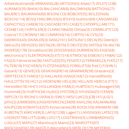
Arbeitsbühnen(8)
ARMANNI(28)
ARTISON(5)
Atlas(17)
ATLET(1238)
AURAMO(35)
BAKA(10)
BALCANCAR(8)
BALDWIN(8)
BATTIONI(27)
BAUER(1)
BAUMANN(80)
BISON(123)
BOBCAT(92)
BOLZONI(6)
BOSCH(114)
BOSS(1945)
BRUSS(5)
BT(410)
bulmor(69)
CANGARU(6)
CAPACITY(2)
CARER(10)
CASCADE(191)
CASE(7)
CATERPILLAR(171)
CESAB(124)
CHRYSLER(3)
CLARK(106426)
Climax(3)
COMBILIFT(123)
Copco(17)
CROWN(134)
CUMMINS(14)
CURTIS(14)
CVS(23)
DAEWOO(43)
DAIMLER(3)
DAN(2161)
DATSUN(1)
DECA(35)
Deere(2)
Delco(25)
DENSO(5)
DESTA(26)
DETA(7)
DEUTZ(35)
DIETEG(10)
div(18)
DIVERSE(178)
Donaldson(30)
DOOSAN(82)
DURWEN(35)
EIGEN(8)
electronics(1)
ELEKTRONIK(5)
ET(1514)
ETWO(10)
EXBOX(1)
FABA(122)
FAG(3)
Fahrersitze(38)
FANTUZZI(55)
FENDT(12)
FERRARI(23)
FIAT(217)
FILTER(18)
FISCHER(5)
FLÖTZINGER(2)
FORKLIFT(6)
frei(1)
FÜHR(1)
Gasanl(13)
GENIE(33)
GENKINGER(14)
GRAMMER(58)
Graziano(3)
GRIPTECH(7)
HAKO(12)
HALLA(43)
HANGCHA(12)
Hanselifter(6)
HAULOTTE(10)
HC(12)
HEDEN(96)
HELI(26)
HELLA(9)
HERCULIFT(1)
Hersteller(18)
HH(1)
HOLLAND(4)
HSM(2)
HUBTEX(1)
Hubwagen(56)
Hummel(23)
HURTH(34)
Hydr(2)
HYSTER(2)
HYUNDAI(5)
ICEM(8)
IMPCO(13)
IRION(1)
ISKRA(3)
ISW(1)
IWS(1)
JAC(3)
JCB(141)
JLG(1)
John(2)
JUMBO(69)
JUNGHEINRICH(23409)
KAHL(56)
KALMAR(466)
KAUP(228)
KOMATSU(207)
Konecranes(28)
KOOI(103)
KRAMER(148)
KUBOTA(7)
KÃRCHER(3)
LAFIS(1238)
Lager(1)
LANSING(6)
LATEC(10)
LINDE(97790)
LITTLE(46)
LOC(17)
LOGITRANS(5)
LOMBARDINI(5)
LUGLI(37)
MAFI(27)
Manitou(3)
Mann(23)
MARIOTTI(87)
MASCHINEN(178)
MAST(2)
Mercedes(3)
MERLO(129)
MEYER(6)