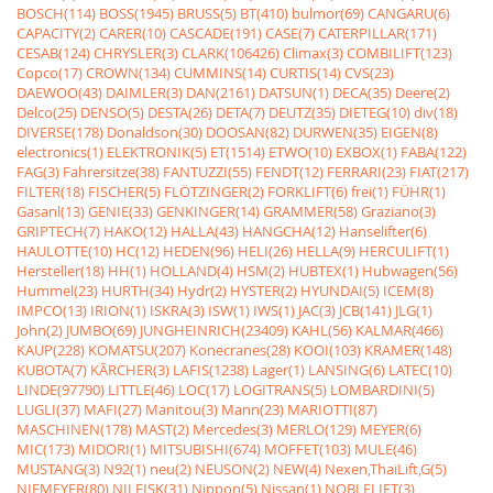
BOSCH(114)
BOSS(1945)
BRUSS(5)
BT(410)
bulmor(69)
CANGARU(6)
CAPACITY(2)
CARER(10)
CASCADE(191)
CASE(7)
CATERPILLAR(171)
CESAB(124)
CHRYSLER(3)
CLARK(106426)
Climax(3)
COMBILIFT(123)
Copco(17)
CROWN(134)
CUMMINS(14)
CURTIS(14)
CVS(23)
DAEWOO(43)
DAIMLER(3)
DAN(2161)
DATSUN(1)
DECA(35)
Deere(2)
Delco(25)
DENSO(5)
DESTA(26)
DETA(7)
DEUTZ(35)
DIETEG(10)
div(18)
DIVERSE(178)
Donaldson(30)
DOOSAN(82)
DURWEN(35)
EIGEN(8)
electronics(1)
ELEKTRONIK(5)
ET(1514)
ETWO(10)
EXBOX(1)
FABA(122)
FAG(3)
Fahrersitze(38)
FANTUZZI(55)
FENDT(12)
FERRARI(23)
FIAT(217)
FILTER(18)
FISCHER(5)
FLÖTZINGER(2)
FORKLIFT(6)
frei(1)
FÜHR(1)
Gasanl(13)
GENIE(33)
GENKINGER(14)
GRAMMER(58)
Graziano(3)
GRIPTECH(7)
HAKO(12)
HALLA(43)
HANGCHA(12)
Hanselifter(6)
HAULOTTE(10)
HC(12)
HEDEN(96)
HELI(26)
HELLA(9)
HERCULIFT(1)
Hersteller(18)
HH(1)
HOLLAND(4)
HSM(2)
HUBTEX(1)
Hubwagen(56)
Hummel(23)
HURTH(34)
Hydr(2)
HYSTER(2)
HYUNDAI(5)
ICEM(8)
IMPCO(13)
IRION(1)
ISKRA(3)
ISW(1)
IWS(1)
JAC(3)
JCB(141)
JLG(1)
John(2)
JUMBO(69)
JUNGHEINRICH(23409)
KAHL(56)
KALMAR(466)
KAUP(228)
KOMATSU(207)
Konecranes(28)
KOOI(103)
KRAMER(148)
KUBOTA(7)
KÃRCHER(3)
LAFIS(1238)
Lager(1)
LANSING(6)
LATEC(10)
LINDE(97790)
LITTLE(46)
LOC(17)
LOGITRANS(5)
LOMBARDINI(5)
LUGLI(37)
MAFI(27)
Manitou(3)
Mann(23)
MARIOTTI(87)
MASCHINEN(178)
MAST(2)
Mercedes(3)
MERLO(129)
MEYER(6)
MIC(173)
MIDORI(1)
MITSUBISHI(674)
MOFFET(103)
MULE(46)
MUSTANG(3)
N92(1)
neu(2)
NEUSON(2)
NEW(4)
Nexen,ThaiLift,G(5)
NIEMEYER(80)
NILFISK(31)
Nippon(5)
Nissan(1)
NOBLELIFT(3)