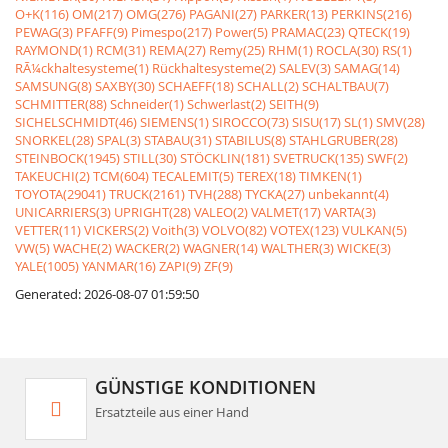
O+K(116)
OM(217)
OMG(276)
PAGANI(27)
PARKER(13)
PERKINS(216)
PEWAG(3)
PFAFF(9)
Pimespo(217)
Power(5)
PRAMAC(23)
QTECK(19)
RAYMOND(1)
RCM(31)
REMA(27)
Remy(25)
RHM(1)
ROCLA(30)
RS(1)
RÃ¼ckhaltesysteme(1)
Rückhaltesysteme(2)
SALEV(3)
SAMAG(14)
SAMSUNG(8)
SAXBY(30)
SCHAEFF(18)
SCHALL(2)
SCHALTBAU(7)
SCHMITTER(88)
Schneider(1)
Schwerlast(2)
SEITH(9)
SICHELSCHMIDT(46)
SIEMENS(1)
SIROCCO(73)
SISU(17)
SL(1)
SMV(28)
SNORKEL(28)
SPAL(3)
STABAU(31)
STABILUS(8)
STAHLGRUBER(28)
STEINBOCK(1945)
STILL(30)
STÖCKLIN(181)
SVETRUCK(135)
SWF(2)
TAKEUCHI(2)
TCM(604)
TECALEMIT(5)
TEREX(18)
TIMKEN(1)
TOYOTA(29041)
TRUCK(2161)
TVH(288)
TYCKA(27)
unbekannt(4)
UNICARRIERS(3)
UPRIGHT(28)
VALEO(2)
VALMET(17)
VARTA(3)
VETTER(11)
VICKERS(2)
Voith(3)
VOLVO(82)
VOTEX(123)
VULKAN(5)
VW(5)
WACHE(2)
WACKER(2)
WAGNER(14)
WALTHER(3)
WICKE(3)
YALE(1005)
YANMAR(16)
ZAPI(9)
ZF(9)
Generated: 2026-08-07 01:59:50
GÜNSTIGE KONDITIONEN
Ersatzteile aus einer Hand