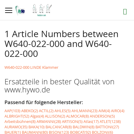
Direkt
zum
Suche
Inhalt
1 Article Numbers between
W640-022-000 and W640-
022-000
W640-022-000 LINDE Klammer
Ersatzteile in bester Qualität von
www.hywo.de
Passend für folgende Hersteller:
AAP(103)
ABEKO(2)
ACTIL(2)
AHLES(5)
AHLMANN(23)
AIM(4)
AIRO(4)
ALBRIGHT(52)
Algas(4)
ALLISON(2)
ALMOCAR(8)
ANDERSON(5)
Arbeitsbühnen(8)
ARMANNI(28)
ARTISON(5)
Atlas(17)
ATLET(1238)
AURAMO(35)
BAKA(10)
BALCANCAR(8)
BALDWIN(8)
BATTIONI(27)
BAUER(1)
BAUMANN(80)
BISON(123)
BOBCAT(92)
BOLZONI(6)