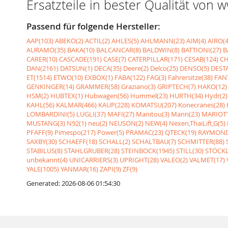
Ersatzteile in bester Qualität von
Passend für folgende Hersteller:
AAP(103)
ABEKO(2)
ACTIL(2)
AHLES(5)
AHLMANN(23)
AIM(4)
AIRO(4
AURAMO(35)
BAKA(10)
BALCANCAR(8)
BALDWIN(8)
BATTIONI(27)
B
CARER(10)
CASCADE(191)
CASE(7)
CATERPILLAR(171)
CESAB(124)
CH
DAN(2161)
DATSUN(1)
DECA(35)
Deere(2)
Delco(25)
DENSO(5)
DESTA
ET(1514)
ETWO(10)
EXBOX(1)
FABA(122)
FAG(3)
Fahrersitze(38)
FANT
GENKINGER(14)
GRAMMER(58)
Graziano(3)
GRIPTECH(7)
HAKO(12)
HSM(2)
HUBTEX(1)
Hubwagen(56)
Hummel(23)
HURTH(34)
Hydr(2)
KAHL(56)
KALMAR(466)
KAUP(228)
KOMATSU(207)
Konecranes(28)
LOMBARDINI(5)
LUGLI(37)
MAFI(27)
Manitou(3)
Mann(23)
MARIOTT
MUSTANG(3)
N92(1)
neu(2)
NEUSON(2)
NEW(4)
Nexen,ThaiLift,G(5)
PFAFF(9)
Pimespo(217)
Power(5)
PRAMAC(23)
QTECK(19)
RAYMOND
SAXBY(30)
SCHAEFF(18)
SCHALL(2)
SCHALTBAU(7)
SCHMITTER(88)
STABILUS(8)
STAHLGRUBER(28)
STEINBOCK(1945)
STILL(30)
STÖCKL
unbekannt(4)
UNICARRIERS(3)
UPRIGHT(28)
VALEO(2)
VALMET(17)
YALE(1005)
YANMAR(16)
ZAPI(9)
ZF(9)
Generated: 2026-08-06 01:54:30