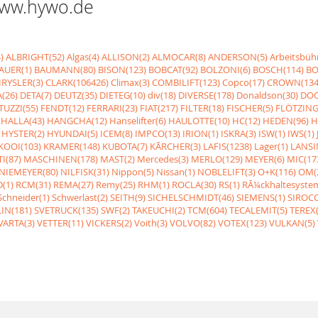
 www.hywo.de
)
ALBRIGHT(52)
Algas(4)
ALLISON(2)
ALMOCAR(8)
ANDERSON(5)
Arbeitsbüh
AUER(1)
BAUMANN(80)
BISON(123)
BOBCAT(92)
BOLZONI(6)
BOSCH(114)
BO
RYSLER(3)
CLARK(106426)
Climax(3)
COMBILIFT(123)
Copco(17)
CROWN(134
(26)
DETA(7)
DEUTZ(35)
DIETEG(10)
div(18)
DIVERSE(178)
Donaldson(30)
DOO
UZZI(55)
FENDT(12)
FERRARI(23)
FIAT(217)
FILTER(18)
FISCHER(5)
FLÖTZING
HALLA(43)
HANGCHA(12)
Hanselifter(6)
HAULOTTE(10)
HC(12)
HEDEN(96)
H
HYSTER(2)
HYUNDAI(5)
ICEM(8)
IMPCO(13)
IRION(1)
ISKRA(3)
ISW(1)
IWS(1)
KOOI(103)
KRAMER(148)
KUBOTA(7)
KÃRCHER(3)
LAFIS(1238)
Lager(1)
LANSI
I(87)
MASCHINEN(178)
MAST(2)
Mercedes(3)
MERLO(129)
MEYER(6)
MIC(17
NIEMEYER(80)
NILFISK(31)
Nippon(5)
Nissan(1)
NOBLELIFT(3)
O+K(116)
OM(
(1)
RCM(31)
REMA(27)
Remy(25)
RHM(1)
ROCLA(30)
RS(1)
RÃ¼ckhaltesyste
Schneider(1)
Schwerlast(2)
SEITH(9)
SICHELSCHMIDT(46)
SIEMENS(1)
SIROCC
IN(181)
SVETRUCK(135)
SWF(2)
TAKEUCHI(2)
TCM(604)
TECALEMIT(5)
TEREX(
VARTA(3)
VETTER(11)
VICKERS(2)
Voith(3)
VOLVO(82)
VOTEX(123)
VULKAN(5)