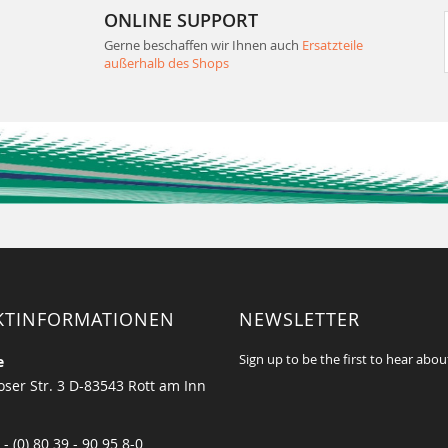
ONLINE SUPPORT
Gerne beschaffen wir Ihnen auch
Ersatzteile
außerhalb des Shops
KTINFORMATIONEN
NEWSLETTER
Sign up to be the first to hear abou
e
ser Str. 3 D-83543 Rott am Inn
 - (0) 80 39 - 90 95 8-0