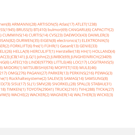
nen(8)
ARMANNI(28)
ARTISON(5)
Atlas(17)
ATLET(1238)
SS(1945)
BRUSS(5)
BT(410)
bulmor(69)
CANGARU(6)
CAPACITY(2)
)
CUMMINS(14)
CURTIS(14)
CVS(23)
DAEWOO(43)
DAIMLER(3)
SAN(82)
DURWEN(35)
EIGEN(8)
electronics(1)
ELEKTRONIK(5)
ER(2)
FORKLIFT(6)
frei(1)
FÜHR(1)
Gasanl(13)
GENIE(33)
ELI(26)
HELLA(9)
HERCULIFT(1)
Hersteller(18)
HH(1)
HOLLAND(4)
JAC(3)
JCB(141)
JLG(1)
John(2)
JUMBO(69)
JUNGHEINRICH(23409)
NG(6)
LATEC(10)
LINDE(97790)
LITTLE(46)
LOC(17)
LOGITRANS(5)
3)
MIDORI(1)
MITSUBISHI(674)
MOFFET(103)
MULE(46)
217)
OMG(276)
PAGANI(27)
PARKER(13)
PERKINS(216)
PEWAG(3)
me(1)
Rückhaltesysteme(2)
SALEV(3)
SAMAG(14)
SAMSUNG(8)
O(73)
SISU(17)
SL(1)
SMV(28)
SNORKEL(28)
SPAL(3)
STABAU(31)
18)
TIMKEN(1)
TOYOTA(29041)
TRUCK(2161)
TVH(288)
TYCKA(27)
VW(5)
WACHE(2)
WACKER(2)
WAGNER(14)
WALTHER(3)
WICKE(3)