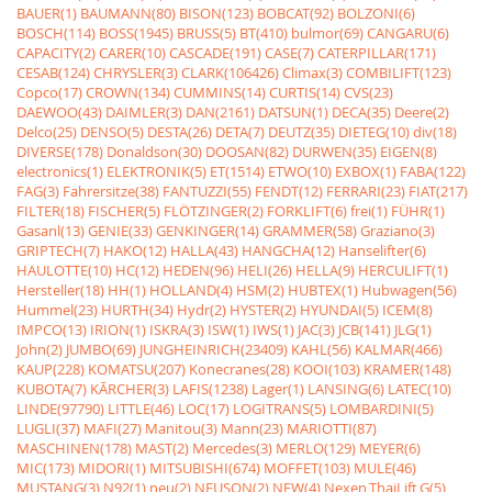
BAUER(1)
BAUMANN(80)
BISON(123)
BOBCAT(92)
BOLZONI(6)
BOSCH(114)
BOSS(1945)
BRUSS(5)
BT(410)
bulmor(69)
CANGARU(6)
CAPACITY(2)
CARER(10)
CASCADE(191)
CASE(7)
CATERPILLAR(171)
CESAB(124)
CHRYSLER(3)
CLARK(106426)
Climax(3)
COMBILIFT(123)
Copco(17)
CROWN(134)
CUMMINS(14)
CURTIS(14)
CVS(23)
DAEWOO(43)
DAIMLER(3)
DAN(2161)
DATSUN(1)
DECA(35)
Deere(2)
Delco(25)
DENSO(5)
DESTA(26)
DETA(7)
DEUTZ(35)
DIETEG(10)
div(18)
DIVERSE(178)
Donaldson(30)
DOOSAN(82)
DURWEN(35)
EIGEN(8)
electronics(1)
ELEKTRONIK(5)
ET(1514)
ETWO(10)
EXBOX(1)
FABA(122)
FAG(3)
Fahrersitze(38)
FANTUZZI(55)
FENDT(12)
FERRARI(23)
FIAT(217)
FILTER(18)
FISCHER(5)
FLÖTZINGER(2)
FORKLIFT(6)
frei(1)
FÜHR(1)
Gasanl(13)
GENIE(33)
GENKINGER(14)
GRAMMER(58)
Graziano(3)
GRIPTECH(7)
HAKO(12)
HALLA(43)
HANGCHA(12)
Hanselifter(6)
HAULOTTE(10)
HC(12)
HEDEN(96)
HELI(26)
HELLA(9)
HERCULIFT(1)
Hersteller(18)
HH(1)
HOLLAND(4)
HSM(2)
HUBTEX(1)
Hubwagen(56)
Hummel(23)
HURTH(34)
Hydr(2)
HYSTER(2)
HYUNDAI(5)
ICEM(8)
IMPCO(13)
IRION(1)
ISKRA(3)
ISW(1)
IWS(1)
JAC(3)
JCB(141)
JLG(1)
John(2)
JUMBO(69)
JUNGHEINRICH(23409)
KAHL(56)
KALMAR(466)
KAUP(228)
KOMATSU(207)
Konecranes(28)
KOOI(103)
KRAMER(148)
KUBOTA(7)
KÃRCHER(3)
LAFIS(1238)
Lager(1)
LANSING(6)
LATEC(10)
LINDE(97790)
LITTLE(46)
LOC(17)
LOGITRANS(5)
LOMBARDINI(5)
LUGLI(37)
MAFI(27)
Manitou(3)
Mann(23)
MARIOTTI(87)
MASCHINEN(178)
MAST(2)
Mercedes(3)
MERLO(129)
MEYER(6)
MIC(173)
MIDORI(1)
MITSUBISHI(674)
MOFFET(103)
MULE(46)
MUSTANG(3)
N92(1)
neu(2)
NEUSON(2)
NEW(4)
Nexen,ThaiLift,G(5)