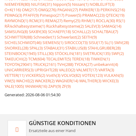
NIEMEYER(80)
NILFISK(31)
Nippon(5)
Nissan(1)
NOBLELIFT(3)
O+K(116)
OM(217)
OMG(276)
PAGANI(27)
PARKER(13)
PERKINS(216)
PEWAG(3)
PFAFF(9)
Pimespo(217)
Power(5)
PRAMAC(23)
QTECK(19)
RAYMOND(1)
RCM(31)
REMA(27)
Remy(25)
RHM(1)
ROCLA(30)
RS(1)
RÃ¼ckhaltesysteme(1)
Rückhaltesysteme(2)
SALEV(3)
SAMAG(14)
SAMSUNG(8)
SAXBY(30)
SCHAEFF(18)
SCHALL(2)
SCHALTBAU(7)
SCHMITTER(88)
Schneider(1)
Schwerlast(2)
SEITH(9)
SICHELSCHMIDT(46)
SIEMENS(1)
SIROCCO(73)
SISU(17)
SL(1)
SMV(28)
SNORKEL(28)
SPAL(3)
STABAU(31)
STABILUS(8)
STAHLGRUBER(28)
STEINBOCK(1945)
STILL(30)
STÖCKLIN(181)
SVETRUCK(135)
SWF(2)
TAKEUCHI(2)
TCM(604)
TECALEMIT(5)
TEREX(18)
TIMKEN(1)
TOYOTA(29041)
TRUCK(2161)
TVH(288)
TYCKA(27)
unbekannt(4)
UNICARRIERS(3)
UPRIGHT(28)
VALEO(2)
VALMET(17)
VARTA(3)
VETTER(11)
VICKERS(2)
Voith(3)
VOLVO(82)
VOTEX(123)
VULKAN(5)
VW(5)
WACHE(2)
WACKER(2)
WAGNER(14)
WALTHER(3)
WICKE(3)
YALE(1005)
YANMAR(16)
ZAPI(9)
ZF(9)
Generated: 2026-08-06 01:54:30
GÜNSTIGE KONDITIONEN
Ersatzteile aus einer Hand