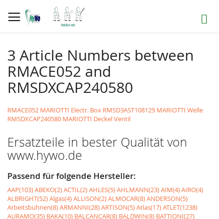
Direkt
zum
Suche
Inhalt
3 Article Numbers between
RMACE052 and
RMSDXCAP240580
RMACE052 MARIOTTI Electr. Box
RMSD3AST108129 MARIOTTI Welle
RMSDXCAP240580 MARIOTTI Deckel Ventil
Ersatzteile in bester Qualität von
www.hywo.de
Passend für folgende Hersteller:
AAP(103)
ABEKO(2)
ACTIL(2)
AHLES(5)
AHLMANN(23)
AIM(4)
AIRO(4)
ALBRIGHT(52)
Algas(4)
ALLISON(2)
ALMOCAR(8)
ANDERSON(5)
Arbeitsbühnen(8)
ARMANNI(28)
ARTISON(5)
Atlas(17)
ATLET(1238)
AURAMO(35)
BAKA(10)
BALCANCAR(8)
BALDWIN(8)
BATTIONI(27)