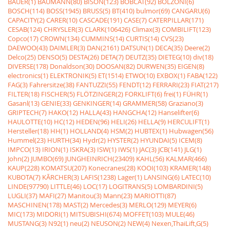
BAUER(1)
BAUMANN(80)
BISON(123)
BOBCAT(92)
BOLZONI(6)
BOSCH(114)
BOSS(1945)
BRUSS(5)
BT(410)
bulmor(69)
CANGARU(6)
CAPACITY(2)
CARER(10)
CASCADE(191)
CASE(7)
CATERPILLAR(171)
CESAB(124)
CHRYSLER(3)
CLARK(106426)
Climax(3)
COMBILIFT(123)
Copco(17)
CROWN(134)
CUMMINS(14)
CURTIS(14)
CVS(23)
DAEWOO(43)
DAIMLER(3)
DAN(2161)
DATSUN(1)
DECA(35)
Deere(2)
Delco(25)
DENSO(5)
DESTA(26)
DETA(7)
DEUTZ(35)
DIETEG(10)
div(18)
DIVERSE(178)
Donaldson(30)
DOOSAN(82)
DURWEN(35)
EIGEN(8)
electronics(1)
ELEKTRONIK(5)
ET(1514)
ETWO(10)
EXBOX(1)
FABA(122)
FAG(3)
Fahrersitze(38)
FANTUZZI(55)
FENDT(12)
FERRARI(23)
FIAT(217)
FILTER(18)
FISCHER(5)
FLÖTZINGER(2)
FORKLIFT(6)
frei(1)
FÜHR(1)
Gasanl(13)
GENIE(33)
GENKINGER(14)
GRAMMER(58)
Graziano(3)
GRIPTECH(7)
HAKO(12)
HALLA(43)
HANGCHA(12)
Hanselifter(6)
HAULOTTE(10)
HC(12)
HEDEN(96)
HELI(26)
HELLA(9)
HERCULIFT(1)
Hersteller(18)
HH(1)
HOLLAND(4)
HSM(2)
HUBTEX(1)
Hubwagen(56)
Hummel(23)
HURTH(34)
Hydr(2)
HYSTER(2)
HYUNDAI(5)
ICEM(8)
IMPCO(13)
IRION(1)
ISKRA(3)
ISW(1)
IWS(1)
JAC(3)
JCB(141)
JLG(1)
John(2)
JUMBO(69)
JUNGHEINRICH(23409)
KAHL(56)
KALMAR(466)
KAUP(228)
KOMATSU(207)
Konecranes(28)
KOOI(103)
KRAMER(148)
KUBOTA(7)
KÃRCHER(3)
LAFIS(1238)
Lager(1)
LANSING(6)
LATEC(10)
LINDE(97790)
LITTLE(46)
LOC(17)
LOGITRANS(5)
LOMBARDINI(5)
LUGLI(37)
MAFI(27)
Manitou(3)
Mann(23)
MARIOTTI(87)
MASCHINEN(178)
MAST(2)
Mercedes(3)
MERLO(129)
MEYER(6)
MIC(173)
MIDORI(1)
MITSUBISHI(674)
MOFFET(103)
MULE(46)
MUSTANG(3)
N92(1)
neu(2)
NEUSON(2)
NEW(4)
Nexen,ThaiLift,G(5)