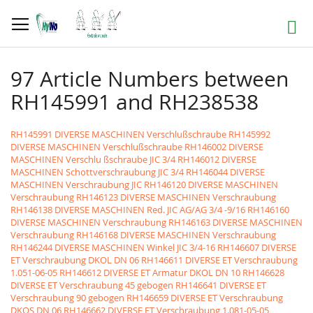
Direkt
zum
Suche
Inhalt
97 Article Numbers between
RH145991 and RH238538
RH145991 DIVERSE MASCHINEN Verschlußschraube
RH145992
DIVERSE MASCHINEN Verschlußschraube
RH146002 DIVERSE
MASCHINEN Verschlu ßschraube JIC 3/4
RH146012 DIVERSE
MASCHINEN Schottverschraubung JIC 3/4
RH146044 DIVERSE
MASCHINEN Verschraubung JIC
RH146120 DIVERSE MASCHINEN
Verschraubung
RH146123 DIVERSE MASCHINEN Verschraubung
RH146138 DIVERSE MASCHINEN Red. JIC AG/AG 3/4 -9/16
RH146160
DIVERSE MASCHINEN Verschraubung
RH146163 DIVERSE MASCHINEN
Verschraubung
RH146168 DIVERSE MASCHINEN Verschraubung
RH146244 DIVERSE MASCHINEN Winkel JIC 3/4-16
RH146607 DIVERSE
ET Verschraubung DKOL DN 06
RH146611 DIVERSE ET Verschraubung
1.051-06-05
RH146612 DIVERSE ET Armatur DKOL DN 10
RH146628
DIVERSE ET Verschraubung 45 gebogen
RH146641 DIVERSE ET
Verschraubung 90 gebogen
RH146659 DIVERSE ET Verschraubung
DKOS DN 06
RH146662 DIVERSE ET Verschraubung 1.081-05-05