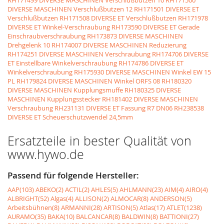
RH171499 DIVERSE MASCHINEN Verschlußbutzen 10
RH171500
DIVERSE MASCHINEN Verschlußbutzen 12
RH171501 DIVERSE ET
Verschlußbutzen
RH171508 DIVERSE ET Verschlußbutzen
RH171978
DIVERSE ET Winkel-Verschraubung
RH173590 DIVERSE ET Gerade
Einschraubverschraubung
RH173873 DIVERSE MASCHINEN
Drehgelenk 10
RH174007 DIVERSE MASCHINEN Reduzierung
RH174251 DIVERSE MASCHINEN Verschraubung
RH174706 DIVERSE
ET Einstellbare Winkelverschraubung
RH174786 DIVERSE ET
Winkelverschraubung
RH175930 DIVERSE MASCHINEN Winkel EW 15
PL
RH179824 DIVERSE MASCHINEN Winkel ORFS 08
RH180320
DIVERSE MASCHINEN Kupplungsmuffe
RH180325 DIVERSE
MASCHINEN Kupplungsstecker
RH181402 DIVERSE MASCHINEN
Verschraubung
RH231131 DIVERSE ET Fassung R7 DN06
RH238538
DIVERSE ET Scheuerschutzwendel 24,5mm
Ersatzteile in bester Qualität von
www.hywo.de
Passend für folgende Hersteller:
AAP(103)
ABEKO(2)
ACTIL(2)
AHLES(5)
AHLMANN(23)
AIM(4)
AIRO(4)
ALBRIGHT(52)
Algas(4)
ALLISON(2)
ALMOCAR(8)
ANDERSON(5)
Arbeitsbühnen(8)
ARMANNI(28)
ARTISON(5)
Atlas(17)
ATLET(1238)
AURAMO(35)
BAKA(10)
BALCANCAR(8)
BALDWIN(8)
BATTIONI(27)