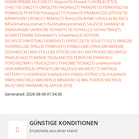
NIEMEYER(80)
NILFISK(31)
Nippon(5)
Nissan(1)
NOBLELIFT(3)
O+K(116)
OM(217)
OMG(276)
PAGANI(27)
PARKER(13)
PERKINS(216)
PEWAG(3)
PFAFF(9)
Pimespo(217)
Power(5)
PRAMAC(23)
QTECK(19)
RAYMOND(1)
RCM(31)
REMA(27)
Remy(25)
RHM(1)
ROCLA(30)
RS(1)
RÃ¼ckhaltesysteme(1)
Rückhaltesysteme(2)
SALEV(3)
SAMAG(14)
SAMSUNG(8)
SAXBY(30)
SCHAEFF(18)
SCHALL(2)
SCHALTBAU(7)
SCHMITTER(88)
Schneider(1)
Schwerlast(2)
SEITH(9)
SICHELSCHMIDT(46)
SIEMENS(1)
SIROCCO(73)
SISU(17)
SL(1)
SMV(28)
SNORKEL(28)
SPAL(3)
STABAU(31)
STABILUS(8)
STAHLGRUBER(28)
STEINBOCK(1945)
STILL(30)
STÖCKLIN(181)
SVETRUCK(135)
SWF(2)
TAKEUCHI(2)
TCM(604)
TECALEMIT(5)
TEREX(18)
TIMKEN(1)
TOYOTA(29041)
TRUCK(2161)
TVH(288)
TYCKA(27)
unbekannt(4)
UNICARRIERS(3)
UPRIGHT(28)
VALEO(2)
VALMET(17)
VARTA(3)
VETTER(11)
VICKERS(2)
Voith(3)
VOLVO(82)
VOTEX(123)
VULKAN(5)
VW(5)
WACHE(2)
WACKER(2)
WAGNER(14)
WALTHER(3)
WICKE(3)
YALE(1005)
YANMAR(16)
ZAPI(9)
ZF(9)
Generated: 2026-08-06 01:54:30
GÜNSTIGE KONDITIONEN
Ersatzteile aus einer Hand