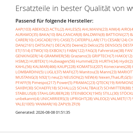
Ersatzteile in bester Qualität von
Passend für folgende Hersteller:
AAP(103)
ABEKO(2)
ACTIL(2)
AHLES(5)
AHLMANN(23)
AIM(4)
AIRO(4
AURAMO(35)
BAKA(10)
BALCANCAR(8)
BALDWIN(8)
BATTIONI(27)
B
CARER(10)
CASCADE(191)
CASE(7)
CATERPILLAR(171)
CESAB(124)
CH
DAN(2161)
DATSUN(1)
DECA(35)
Deere(2)
Delco(25)
DENSO(5)
DESTA
ET(1514)
ETWO(10)
EXBOX(1)
FABA(122)
FAG(3)
Fahrersitze(38)
FANT
GENKINGER(14)
GRAMMER(58)
Graziano(3)
GRIPTECH(7)
HAKO(12)
HSM(2)
HUBTEX(1)
Hubwagen(56)
Hummel(23)
HURTH(34)
Hydr(2)
KAHL(56)
KALMAR(466)
KAUP(228)
KOMATSU(207)
Konecranes(28)
LOMBARDINI(5)
LUGLI(37)
MAFI(27)
Manitou(3)
Mann(23)
MARIOTT
MUSTANG(3)
N92(1)
neu(2)
NEUSON(2)
NEW(4)
Nexen,ThaiLift,G(5)
PFAFF(9)
Pimespo(217)
Power(5)
PRAMAC(23)
QTECK(19)
RAYMOND
SAXBY(30)
SCHAEFF(18)
SCHALL(2)
SCHALTBAU(7)
SCHMITTER(88)
STABILUS(8)
STAHLGRUBER(28)
STEINBOCK(1945)
STILL(30)
STÖCKL
unbekannt(4)
UNICARRIERS(3)
UPRIGHT(28)
VALEO(2)
VALMET(17)
YALE(1005)
YANMAR(16)
ZAPI(9)
ZF(9)
Generated: 2026-08-08 01:51:35