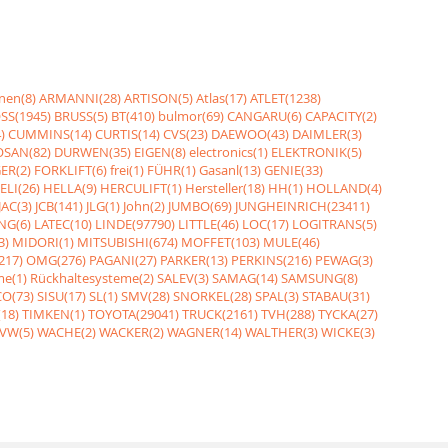
nen(8)
ARMANNI(28)
ARTISON(5)
Atlas(17)
ATLET(1238)
SS(1945)
BRUSS(5)
BT(410)
bulmor(69)
CANGARU(6)
CAPACITY(2)
)
CUMMINS(14)
CURTIS(14)
CVS(23)
DAEWOO(43)
DAIMLER(3)
SAN(82)
DURWEN(35)
EIGEN(8)
electronics(1)
ELEKTRONIK(5)
ER(2)
FORKLIFT(6)
frei(1)
FÜHR(1)
Gasanl(13)
GENIE(33)
ELI(26)
HELLA(9)
HERCULIFT(1)
Hersteller(18)
HH(1)
HOLLAND(4)
JAC(3)
JCB(141)
JLG(1)
John(2)
JUMBO(69)
JUNGHEINRICH(23411)
NG(6)
LATEC(10)
LINDE(97790)
LITTLE(46)
LOC(17)
LOGITRANS(5)
3)
MIDORI(1)
MITSUBISHI(674)
MOFFET(103)
MULE(46)
217)
OMG(276)
PAGANI(27)
PARKER(13)
PERKINS(216)
PEWAG(3)
me(1)
Rückhaltesysteme(2)
SALEV(3)
SAMAG(14)
SAMSUNG(8)
O(73)
SISU(17)
SL(1)
SMV(28)
SNORKEL(28)
SPAL(3)
STABAU(31)
18)
TIMKEN(1)
TOYOTA(29041)
TRUCK(2161)
TVH(288)
TYCKA(27)
VW(5)
WACHE(2)
WACKER(2)
WAGNER(14)
WALTHER(3)
WICKE(3)