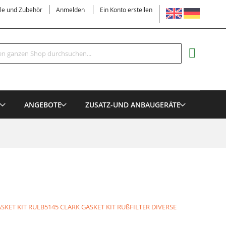
SPRACHE
ile und Zubehör
Anmelden
Ein Konto erstellen
Suche
MEIN EI
E
ANGEBOTE
ZUSATZ-UND ANBAUGERÄTE
SKET KIT
RULB5145 CLARK GASKET KIT
RUßFILTER DIVERSE