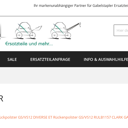
Ihr markenunabhängiger Partner für Gabelstapler Ersatzte
Suche
SALE
ERSATZTEILANFRAGE
INFO & AUSWAHLHILF
R
ückpolster GS/VS12 DIVERSE ET Rückenpolster GS/VS12
RULB1157 CLARK GA