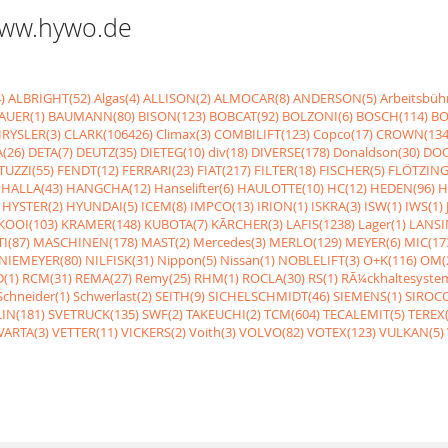
 www.hywo.de
)
ALBRIGHT(52)
Algas(4)
ALLISON(2)
ALMOCAR(8)
ANDERSON(5)
Arbeitsbüh
AUER(1)
BAUMANN(80)
BISON(123)
BOBCAT(92)
BOLZONI(6)
BOSCH(114)
BO
RYSLER(3)
CLARK(106426)
Climax(3)
COMBILIFT(123)
Copco(17)
CROWN(134
(26)
DETA(7)
DEUTZ(35)
DIETEG(10)
div(18)
DIVERSE(178)
Donaldson(30)
DOO
UZZI(55)
FENDT(12)
FERRARI(23)
FIAT(217)
FILTER(18)
FISCHER(5)
FLÖTZING
HALLA(43)
HANGCHA(12)
Hanselifter(6)
HAULOTTE(10)
HC(12)
HEDEN(96)
H
HYSTER(2)
HYUNDAI(5)
ICEM(8)
IMPCO(13)
IRION(1)
ISKRA(3)
ISW(1)
IWS(1)
KOOI(103)
KRAMER(148)
KUBOTA(7)
KÃRCHER(3)
LAFIS(1238)
Lager(1)
LANSI
I(87)
MASCHINEN(178)
MAST(2)
Mercedes(3)
MERLO(129)
MEYER(6)
MIC(17
NIEMEYER(80)
NILFISK(31)
Nippon(5)
Nissan(1)
NOBLELIFT(3)
O+K(116)
OM(
(1)
RCM(31)
REMA(27)
Remy(25)
RHM(1)
ROCLA(30)
RS(1)
RÃ¼ckhaltesyste
Schneider(1)
Schwerlast(2)
SEITH(9)
SICHELSCHMIDT(46)
SIEMENS(1)
SIROCC
IN(181)
SVETRUCK(135)
SWF(2)
TAKEUCHI(2)
TCM(604)
TECALEMIT(5)
TEREX(
VARTA(3)
VETTER(11)
VICKERS(2)
Voith(3)
VOLVO(82)
VOTEX(123)
VULKAN(5)