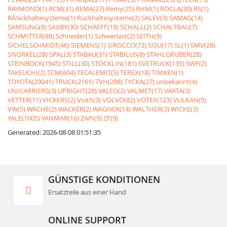
RAYMOND(1)
RCM(31)
REMA(27)
Remy(25)
RHM(1)
ROCLA(30)
RS(1)
RÃ¼ckhaltesysteme(1)
Rückhaltesysteme(2)
SALEV(3)
SAMAG(14)
SAMSUNG(8)
SAXBY(30)
SCHAEFF(18)
SCHALL(2)
SCHALTBAU(7)
SCHMITTER(88)
Schneider(1)
Schwerlast(2)
SEITH(9)
SICHELSCHMIDT(46)
SIEMENS(1)
SIROCCO(73)
SISU(17)
SL(1)
SMV(28)
SNORKEL(28)
SPAL(3)
STABAU(31)
STABILUS(8)
STAHLGRUBER(28)
STEINBOCK(1945)
STILL(30)
STÖCKLIN(181)
SVETRUCK(135)
SWF(2)
TAKEUCHI(2)
TCM(604)
TECALEMIT(5)
TEREX(18)
TIMKEN(1)
TOYOTA(29041)
TRUCK(2161)
TVH(288)
TYCKA(27)
unbekannt(4)
UNICARRIERS(3)
UPRIGHT(28)
VALEO(2)
VALMET(17)
VARTA(3)
VETTER(11)
VICKERS(2)
Voith(3)
VOLVO(82)
VOTEX(123)
VULKAN(5)
VW(5)
WACHE(2)
WACKER(2)
WAGNER(14)
WALTHER(3)
WICKE(3)
YALE(1005)
YANMAR(16)
ZAPI(9)
ZF(9)
Generated: 2026-08-08 01:51:35
GÜNSTIGE KONDITIONEN
Ersatzteile aus einer Hand
ONLINE SUPPORT