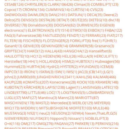
CESAB(124)
CHRYSLER(3)
CLARK(106426)
Climax(3)
COMBILIFT(123)
Copco(17)
CROWN(134)
CUMMINS(14)
CURTIS(14)
CVS(23)
DAEWOO(43)
DAIMLER(3)
DAN(2161)
DATSUN(1)
DECA(35)
Deere(2)
Delco(25)
DENSO(5)
DESTA(26)
DETA(7)
DEUTZ(35)
DIETEG(10)
div(18)
DIVERSE(178)
Donaldson(30)
DOOSAN(82)
DURWEN(35)
EIGEN(8)
electronics(1)
ELEKTRONIK(5)
ET(1514)
ETWO(10)
EXBOX(1)
FABA(122)
FAG(3)
Fahrersitze(38)
FANTUZZI(55)
FENDT(12)
FERRARI(23)
FIAT(217)
FILTER(18)
FISCHER(5)
FLÖTZINGER(2)
FORKLIFT(6)
frei(1)
FÜHR(1)
Gasanl(13)
GENIE(33)
GENKINGER(14)
GRAMMER(58)
Graziano(3)
GRIPTECH(7)
HAKO(12)
HALLA(43)
HANGCHA(12)
Hanselifter(6)
HAULOTTE(10)
HC(12)
HEDEN(96)
HELI(26)
HELLA(9)
HERCULIFT(1)
Hersteller(18)
HH(1)
HOLLAND(4)
HSM(2)
HUBTEX(1)
Hubwagen(56)
Hummel(23)
HURTH(34)
Hydr(2)
HYSTER(2)
HYUNDAI(5)
ICEM(8)
IMPCO(13)
IRION(1)
ISKRA(3)
ISW(1)
IWS(1)
JAC(3)
JCB(141)
JLG(1)
John(2)
JUMBO(69)
JUNGHEINRICH(23411)
KAHL(56)
KALMAR(466)
KAUP(228)
KOMATSU(207)
Konecranes(28)
KOOI(103)
KRAMER(148)
KUBOTA(7)
KÃRCHER(3)
LAFIS(1238)
Lager(1)
LANSING(6)
LATEC(10)
LINDE(97790)
LITTLE(46)
LOC(17)
LOGITRANS(5)
LOMBARDINI(5)
LUGLI(37)
MAFI(27)
Manitou(3)
Mann(23)
MARIOTTI(87)
MASCHINEN(178)
MAST(2)
Mercedes(3)
MERLO(129)
MEYER(6)
MIC(173)
MIDORI(1)
MITSUBISHI(674)
MOFFET(103)
MULE(46)
MUSTANG(3)
N92(1)
neu(2)
NEUSON(2)
NEW(4)
Nexen,ThaiLift,G(5)
NIEMEYER(80)
NILFISK(31)
Nippon(5)
Nissan(1)
NOBLELIFT(3)
O+K(116)
OM(217)
OMG(276)
PAGANI(27)
PARKER(13)
PERKINS(216)
PEWAG(3)
PFAFF(9)
Pimespo(217)
Power(5)
PRAMAC(23)
QTECK(19)