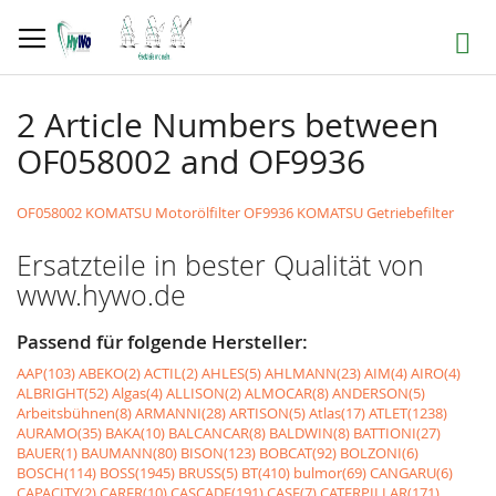
Direkt
zum
Suche
Inhalt
2 Article Numbers between
OF058002 and OF9936
OF058002 KOMATSU Motorölfilter
OF9936 KOMATSU Getriebefilter
Ersatzteile in bester Qualität von
www.hywo.de
Passend für folgende Hersteller:
AAP(103)
ABEKO(2)
ACTIL(2)
AHLES(5)
AHLMANN(23)
AIM(4)
AIRO(4)
ALBRIGHT(52)
Algas(4)
ALLISON(2)
ALMOCAR(8)
ANDERSON(5)
Arbeitsbühnen(8)
ARMANNI(28)
ARTISON(5)
Atlas(17)
ATLET(1238)
AURAMO(35)
BAKA(10)
BALCANCAR(8)
BALDWIN(8)
BATTIONI(27)
BAUER(1)
BAUMANN(80)
BISON(123)
BOBCAT(92)
BOLZONI(6)
BOSCH(114)
BOSS(1945)
BRUSS(5)
BT(410)
bulmor(69)
CANGARU(6)
CAPACITY(2)
CARER(10)
CASCADE(191)
CASE(7)
CATERPILLAR(171)