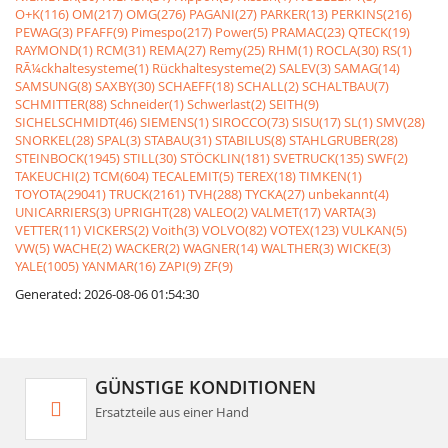
O+K(116)
OM(217)
OMG(276)
PAGANI(27)
PARKER(13)
PERKINS(216)
PEWAG(3)
PFAFF(9)
Pimespo(217)
Power(5)
PRAMAC(23)
QTECK(19)
RAYMOND(1)
RCM(31)
REMA(27)
Remy(25)
RHM(1)
ROCLA(30)
RS(1)
RÃ¼ckhaltesysteme(1)
Rückhaltesysteme(2)
SALEV(3)
SAMAG(14)
SAMSUNG(8)
SAXBY(30)
SCHAEFF(18)
SCHALL(2)
SCHALTBAU(7)
SCHMITTER(88)
Schneider(1)
Schwerlast(2)
SEITH(9)
SICHELSCHMIDT(46)
SIEMENS(1)
SIROCCO(73)
SISU(17)
SL(1)
SMV(28)
SNORKEL(28)
SPAL(3)
STABAU(31)
STABILUS(8)
STAHLGRUBER(28)
STEINBOCK(1945)
STILL(30)
STÖCKLIN(181)
SVETRUCK(135)
SWF(2)
TAKEUCHI(2)
TCM(604)
TECALEMIT(5)
TEREX(18)
TIMKEN(1)
TOYOTA(29041)
TRUCK(2161)
TVH(288)
TYCKA(27)
unbekannt(4)
UNICARRIERS(3)
UPRIGHT(28)
VALEO(2)
VALMET(17)
VARTA(3)
VETTER(11)
VICKERS(2)
Voith(3)
VOLVO(82)
VOTEX(123)
VULKAN(5)
VW(5)
WACHE(2)
WACKER(2)
WAGNER(14)
WALTHER(3)
WICKE(3)
YALE(1005)
YANMAR(16)
ZAPI(9)
ZF(9)
Generated: 2026-08-06 01:54:30
GÜNSTIGE KONDITIONEN
Ersatzteile aus einer Hand