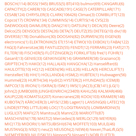
BOSCH(114)
BOSS(1945)
BRUSS(5)
BT(410)
bulmor(69)
CANGARU(6)
CAPACITY(2)
CARER(10)
CASCADE(191)
CASE(7)
CATERPILLAR(171)
CESAB(124)
CHRYSLER(3)
CLARK(106426)
Climax(3)
COMBILIFT(123)
Copco(17)
CROWN(134)
CUMMINS(14)
CURTIS(14)
CVS(23)
DAEWOO(43)
DAIMLER(3)
DAN(2161)
DATSUN(1)
DECA(35)
Deere(2)
Delco(25)
DENSO(5)
DESTA(26)
DETA(7)
DEUTZ(35)
DIETEG(10)
div(18)
DIVERSE(178)
Donaldson(30)
DOOSAN(82)
DURWEN(35)
EIGEN(8)
electronics(1)
ELEKTRONIK(5)
ET(1514)
ETWO(10)
EXBOX(1)
FABA(122)
FAG(3)
Fahrersitze(38)
FANTUZZI(55)
FENDT(12)
FERRARI(23)
FIAT(217)
FILTER(18)
FISCHER(5)
FLÖTZINGER(2)
FORKLIFT(6)
frei(1)
FÜHR(1)
Gasanl(13)
GENIE(33)
GENKINGER(14)
GRAMMER(58)
Graziano(3)
GRIPTECH(7)
HAKO(12)
HALLA(43)
HANGCHA(12)
Hanselifter(6)
HAULOTTE(10)
HC(12)
HEDEN(96)
HELI(26)
HELLA(9)
HERCULIFT(1)
Hersteller(18)
HH(1)
HOLLAND(4)
HSM(2)
HUBTEX(1)
Hubwagen(56)
Hummel(23)
HURTH(34)
Hydr(2)
HYSTER(2)
HYUNDAI(5)
ICEM(8)
IMPCO(13)
IRION(1)
ISKRA(3)
ISW(1)
IWS(1)
JAC(3)
JCB(141)
JLG(1)
John(2)
JUMBO(69)
JUNGHEINRICH(23409)
KAHL(56)
KALMAR(466)
KAUP(228)
KOMATSU(207)
Konecranes(28)
KOOI(103)
KRAMER(148)
KUBOTA(7)
KÃRCHER(3)
LAFIS(1238)
Lager(1)
LANSING(6)
LATEC(10)
LINDE(97790)
LITTLE(46)
LOC(17)
LOGITRANS(5)
LOMBARDINI(5)
LUGLI(37)
MAFI(27)
Manitou(3)
Mann(23)
MARIOTTI(87)
MASCHINEN(178)
MAST(2)
Mercedes(3)
MERLO(129)
MEYER(6)
MIC(173)
MIDORI(1)
MITSUBISHI(674)
MOFFET(103)
MULE(46)
MUSTANG(3)
N92(1)
neu(2)
NEUSON(2)
NEW(4)
Nexen,ThaiLift,G(5)
NIEMEYER(80)
NILFISK(31)
Nippon(5)
Nissan(1)
NOBLELIFT(3)