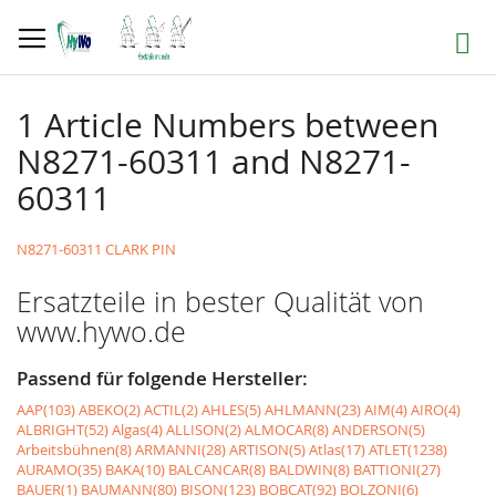
Direkt
zum
Suche
Inhalt
1 Article Numbers between
N8271-60311 and N8271-
60311
N8271-60311 CLARK PIN
Ersatzteile in bester Qualität von
www.hywo.de
Passend für folgende Hersteller:
AAP(103)
ABEKO(2)
ACTIL(2)
AHLES(5)
AHLMANN(23)
AIM(4)
AIRO(4)
ALBRIGHT(52)
Algas(4)
ALLISON(2)
ALMOCAR(8)
ANDERSON(5)
Arbeitsbühnen(8)
ARMANNI(28)
ARTISON(5)
Atlas(17)
ATLET(1238)
AURAMO(35)
BAKA(10)
BALCANCAR(8)
BALDWIN(8)
BATTIONI(27)
BAUER(1)
BAUMANN(80)
BISON(123)
BOBCAT(92)
BOLZONI(6)