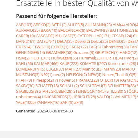
Ersatzteile in bester Qualität von
Passend für folgende Hersteller:
AAP(103)
ABEKO(2)
ACTIL(2)
AHLES(5)
AHLMANN(23)
AIM(4)
AIRO(4
AURAMO(35)
BAKA(10)
BALCANCAR(8)
BALDWIN(8)
BATTIONI(27)
B
CARER(10)
CASCADE(191)
CASE(7)
CATERPILLAR(171)
CESAB(124)
CH
DAN(2161)
DATSUN(1)
DECA(35)
Deere(2)
Delco(25)
DENSO(5)
DESTA
ET(1514)
ETWO(10)
EXBOX(1)
FABA(122)
FAG(3)
Fahrersitze(38)
FANT
GENKINGER(14)
GRAMMER(58)
Graziano(3)
GRIPTECH(7)
HAKO(12)
HSM(2)
HUBTEX(1)
Hubwagen(56)
Hummel(23)
HURTH(34)
Hydr(2)
KAHL(56)
KALMAR(466)
KAUP(228)
KOMATSU(207)
Konecranes(28)
LOMBARDINI(5)
LUGLI(37)
MAFI(27)
Manitou(3)
Mann(23)
MARIOTT
MUSTANG(3)
N92(1)
neu(2)
NEUSON(2)
NEW(4)
Nexen,ThaiLift,G(5)
PFAFF(9)
Pimespo(217)
Power(5)
PRAMAC(23)
QTECK(19)
RAYMOND
SAXBY(30)
SCHAEFF(18)
SCHALL(2)
SCHALTBAU(7)
SCHMITTER(88)
STABILUS(8)
STAHLGRUBER(28)
STEINBOCK(1945)
STILL(30)
STÖCKL
unbekannt(4)
UNICARRIERS(3)
UPRIGHT(28)
VALEO(2)
VALMET(17)
YALE(1005)
YANMAR(16)
ZAPI(9)
ZF(9)
Generated: 2026-08-06 01:54:30