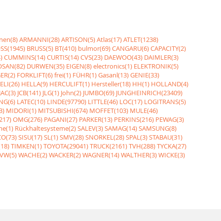
nen(8)
ARMANNI(28)
ARTISON(5)
Atlas(17)
ATLET(1238)
SS(1945)
BRUSS(5)
BT(410)
bulmor(69)
CANGARU(6)
CAPACITY(2)
)
CUMMINS(14)
CURTIS(14)
CVS(23)
DAEWOO(43)
DAIMLER(3)
SAN(82)
DURWEN(35)
EIGEN(8)
electronics(1)
ELEKTRONIK(5)
ER(2)
FORKLIFT(6)
frei(1)
FÜHR(1)
Gasanl(13)
GENIE(33)
ELI(26)
HELLA(9)
HERCULIFT(1)
Hersteller(18)
HH(1)
HOLLAND(4)
JAC(3)
JCB(141)
JLG(1)
John(2)
JUMBO(69)
JUNGHEINRICH(23409)
NG(6)
LATEC(10)
LINDE(97790)
LITTLE(46)
LOC(17)
LOGITRANS(5)
3)
MIDORI(1)
MITSUBISHI(674)
MOFFET(103)
MULE(46)
217)
OMG(276)
PAGANI(27)
PARKER(13)
PERKINS(216)
PEWAG(3)
me(1)
Rückhaltesysteme(2)
SALEV(3)
SAMAG(14)
SAMSUNG(8)
O(73)
SISU(17)
SL(1)
SMV(28)
SNORKEL(28)
SPAL(3)
STABAU(31)
18)
TIMKEN(1)
TOYOTA(29041)
TRUCK(2161)
TVH(288)
TYCKA(27)
VW(5)
WACHE(2)
WACKER(2)
WAGNER(14)
WALTHER(3)
WICKE(3)