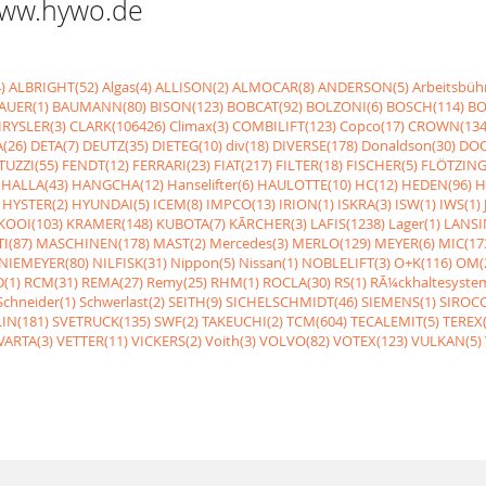
 www.hywo.de
)
ALBRIGHT(52)
Algas(4)
ALLISON(2)
ALMOCAR(8)
ANDERSON(5)
Arbeitsbüh
AUER(1)
BAUMANN(80)
BISON(123)
BOBCAT(92)
BOLZONI(6)
BOSCH(114)
BO
RYSLER(3)
CLARK(106426)
Climax(3)
COMBILIFT(123)
Copco(17)
CROWN(134
(26)
DETA(7)
DEUTZ(35)
DIETEG(10)
div(18)
DIVERSE(178)
Donaldson(30)
DOO
UZZI(55)
FENDT(12)
FERRARI(23)
FIAT(217)
FILTER(18)
FISCHER(5)
FLÖTZING
HALLA(43)
HANGCHA(12)
Hanselifter(6)
HAULOTTE(10)
HC(12)
HEDEN(96)
H
HYSTER(2)
HYUNDAI(5)
ICEM(8)
IMPCO(13)
IRION(1)
ISKRA(3)
ISW(1)
IWS(1)
KOOI(103)
KRAMER(148)
KUBOTA(7)
KÃRCHER(3)
LAFIS(1238)
Lager(1)
LANSI
I(87)
MASCHINEN(178)
MAST(2)
Mercedes(3)
MERLO(129)
MEYER(6)
MIC(17
NIEMEYER(80)
NILFISK(31)
Nippon(5)
Nissan(1)
NOBLELIFT(3)
O+K(116)
OM(
(1)
RCM(31)
REMA(27)
Remy(25)
RHM(1)
ROCLA(30)
RS(1)
RÃ¼ckhaltesyste
Schneider(1)
Schwerlast(2)
SEITH(9)
SICHELSCHMIDT(46)
SIEMENS(1)
SIROCC
IN(181)
SVETRUCK(135)
SWF(2)
TAKEUCHI(2)
TCM(604)
TECALEMIT(5)
TEREX(
VARTA(3)
VETTER(11)
VICKERS(2)
Voith(3)
VOLVO(82)
VOTEX(123)
VULKAN(5)