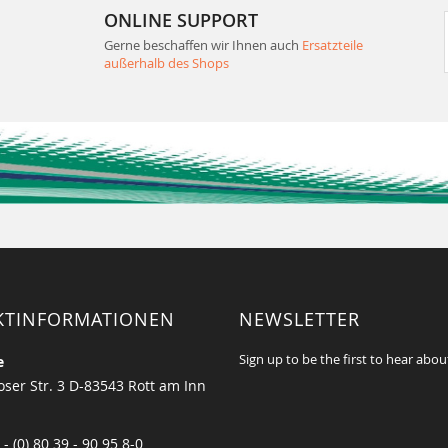
ONLINE SUPPORT
Gerne beschaffen wir Ihnen auch
Ersatzteile
außerhalb des Shops
KTINFORMATIONEN
NEWSLETTER
Sign up to be the first to hear abou
e
ser Str. 3 D-83543 Rott am Inn
 - (0) 80 39 - 90 95 8-0