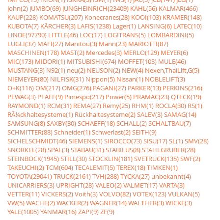
John(2)
JUMBO(69)
JUNGHEINRICH(23409)
KAHL(56)
KALMAR(466)
KAUP(228)
KOMATSU(207)
Konecranes(28)
KOOI(103)
KRAMER(148)
KUBOTA(7)
KÃRCHER(3)
LAFIS(1238)
Lager(1)
LANSING(6)
LATEC(10)
LINDE(97790)
LITTLE(46)
LOC(17)
LOGITRANS(5)
LOMBARDINI(5)
LUGLI(37)
MAFI(27)
Manitou(3)
Mann(23)
MARIOTTI(87)
MASCHINEN(178)
MAST(2)
Mercedes(3)
MERLO(129)
MEYER(6)
MIC(173)
MIDORI(1)
MITSUBISHI(674)
MOFFET(103)
MULE(46)
MUSTANG(3)
N92(1)
neu(2)
NEUSON(2)
NEW(4)
Nexen,ThaiLift,G(5)
NIEMEYER(80)
NILFISK(31)
Nippon(5)
Nissan(1)
NOBLELIFT(3)
O+K(116)
OM(217)
OMG(276)
PAGANI(27)
PARKER(13)
PERKINS(216)
PEWAG(3)
PFAFF(9)
Pimespo(217)
Power(5)
PRAMAC(23)
QTECK(19)
RAYMOND(1)
RCM(31)
REMA(27)
Remy(25)
RHM(1)
ROCLA(30)
RS(1)
RÃ¼ckhaltesysteme(1)
Rückhaltesysteme(2)
SALEV(3)
SAMAG(14)
SAMSUNG(8)
SAXBY(30)
SCHAEFF(18)
SCHALL(2)
SCHALTBAU(7)
SCHMITTER(88)
Schneider(1)
Schwerlast(2)
SEITH(9)
SICHELSCHMIDT(46)
SIEMENS(1)
SIROCCO(73)
SISU(17)
SL(1)
SMV(28)
SNORKEL(28)
SPAL(3)
STABAU(31)
STABILUS(8)
STAHLGRUBER(28)
STEINBOCK(1945)
STILL(30)
STÖCKLIN(181)
SVETRUCK(135)
SWF(2)
TAKEUCHI(2)
TCM(604)
TECALEMIT(5)
TEREX(18)
TIMKEN(1)
TOYOTA(29041)
TRUCK(2161)
TVH(288)
TYCKA(27)
unbekannt(4)
UNICARRIERS(3)
UPRIGHT(28)
VALEO(2)
VALMET(17)
VARTA(3)
VETTER(11)
VICKERS(2)
Voith(3)
VOLVO(82)
VOTEX(123)
VULKAN(5)
VW(5)
WACHE(2)
WACKER(2)
WAGNER(14)
WALTHER(3)
WICKE(3)
YALE(1005)
YANMAR(16)
ZAPI(9)
ZF(9)