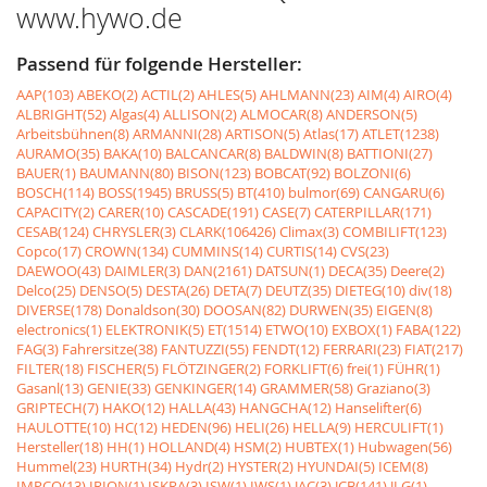
www.hywo.de
Passend für folgende Hersteller:
AAP(103)
ABEKO(2)
ACTIL(2)
AHLES(5)
AHLMANN(23)
AIM(4)
AIRO(4)
ALBRIGHT(52)
Algas(4)
ALLISON(2)
ALMOCAR(8)
ANDERSON(5)
Arbeitsbühnen(8)
ARMANNI(28)
ARTISON(5)
Atlas(17)
ATLET(1238)
AURAMO(35)
BAKA(10)
BALCANCAR(8)
BALDWIN(8)
BATTIONI(27)
BAUER(1)
BAUMANN(80)
BISON(123)
BOBCAT(92)
BOLZONI(6)
BOSCH(114)
BOSS(1945)
BRUSS(5)
BT(410)
bulmor(69)
CANGARU(6)
CAPACITY(2)
CARER(10)
CASCADE(191)
CASE(7)
CATERPILLAR(171)
CESAB(124)
CHRYSLER(3)
CLARK(106426)
Climax(3)
COMBILIFT(123)
Copco(17)
CROWN(134)
CUMMINS(14)
CURTIS(14)
CVS(23)
DAEWOO(43)
DAIMLER(3)
DAN(2161)
DATSUN(1)
DECA(35)
Deere(2)
Delco(25)
DENSO(5)
DESTA(26)
DETA(7)
DEUTZ(35)
DIETEG(10)
div(18)
DIVERSE(178)
Donaldson(30)
DOOSAN(82)
DURWEN(35)
EIGEN(8)
electronics(1)
ELEKTRONIK(5)
ET(1514)
ETWO(10)
EXBOX(1)
FABA(122)
FAG(3)
Fahrersitze(38)
FANTUZZI(55)
FENDT(12)
FERRARI(23)
FIAT(217)
FILTER(18)
FISCHER(5)
FLÖTZINGER(2)
FORKLIFT(6)
frei(1)
FÜHR(1)
Gasanl(13)
GENIE(33)
GENKINGER(14)
GRAMMER(58)
Graziano(3)
GRIPTECH(7)
HAKO(12)
HALLA(43)
HANGCHA(12)
Hanselifter(6)
HAULOTTE(10)
HC(12)
HEDEN(96)
HELI(26)
HELLA(9)
HERCULIFT(1)
Hersteller(18)
HH(1)
HOLLAND(4)
HSM(2)
HUBTEX(1)
Hubwagen(56)
Hummel(23)
HURTH(34)
Hydr(2)
HYSTER(2)
HYUNDAI(5)
ICEM(8)
IMPCO(13)
IRION(1)
ISKRA(3)
ISW(1)
IWS(1)
JAC(3)
JCB(141)
JLG(1)