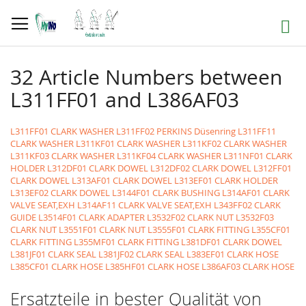
Direkt
zum
Suche
Inhalt
32 Article Numbers between
L311FF01 and L386AF03
L311FF01 CLARK WASHER
L311FF02 PERKINS Düsenring
L311FF11
CLARK WASHER
L311KF01 CLARK WASHER
L311KF02 CLARK WASHER
L311KF03 CLARK WASHER
L311KF04 CLARK WASHER
L311NF01 CLARK
HOLDER
L312DF01 CLARK DOWEL
L312DF02 CLARK DOWEL
L312FF01
CLARK DOWEL
L313AF01 CLARK DOWEL
L313EF01 CLARK HOLDER
L313EF02 CLARK DOWEL
L3144F01 CLARK BUSHING
L314AF01 CLARK
VALVE SEAT,EXH
L314AF11 CLARK VALVE SEAT,EXH
L343FF02 CLARK
GUIDE
L3514F01 CLARK ADAPTER
L3532F02 CLARK NUT
L3532F03
CLARK NUT
L3551F01 CLARK NUT
L3555F01 CLARK FITTING
L355CF01
CLARK FITTING
L355MF01 CLARK FITTING
L381DF01 CLARK DOWEL
L381JF01 CLARK SEAL
L381JF02 CLARK SEAL
L383EF01 CLARK HOSE
L385CF01 CLARK HOSE
L385HF01 CLARK HOSE
L386AF03 CLARK HOSE
Ersatzteile in bester Qualität von