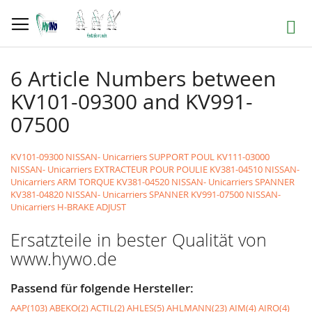
Direkt
zum
Suche
Inhalt
6 Article Numbers between
KV101-09300 and KV991-
07500
KV101-09300 NISSAN- Unicarriers SUPPORT POUL
KV111-03000
NISSAN- Unicarriers EXTRACTEUR POUR POULIE
KV381-04510 NISSAN-
Unicarriers ARM TORQUE
KV381-04520 NISSAN- Unicarriers SPANNER
KV381-04820 NISSAN- Unicarriers SPANNER
KV991-07500 NISSAN-
Unicarriers H-BRAKE ADJUST
Ersatzteile in bester Qualität von
www.hywo.de
Passend für folgende Hersteller:
AAP(103)
ABEKO(2)
ACTIL(2)
AHLES(5)
AHLMANN(23)
AIM(4)
AIRO(4)