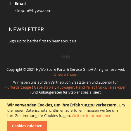
Email
shop.h@hywo.com
NEWSLETTER
Sign up to be the first to hear about us
Copyright © 2021 HyWo Spare Parts & Service GmbH All rights reserved.
Unsere Shops
:
Wir haben uns auf den Vertrieb von Ersatzteilen und Zubehör für
Flurförderzeuge
(
Gabelstapler
,
Hubwagen
,
Hand Pallet Trucks, Teleskopen
) und Anbaugeräten für Stapler spezialisiert.
Nutzen Sie die Möglichkeit verschiedenste
Ersatzteile bester Qualität
Wir verwenden Cookies, um Ihre Erfahrung zu verbessern.
Um
bei
Hywo Parts & Service GmbH
zu günstigen Konditionen aus einer Hand
zu beschaffen.
die neuen Datenschutzrichtlinien zu erfüllen, müssen wir Sie um
Ihre Zustimmung für Cookies fragen.
Weitere Informationen
Realisierung
:
CMS
*
Beratung
*
Webdesign
*
Webhosting
*
SEO
*
eShop
:
Angelika Freihoff
Cookies zulassen