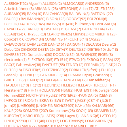
ALBRIGHT(52)
Algas(4)
ALLISON(2)
ALMOCAR(8)
ANDERSON(5)
Arbeitsbühnen(8)
ARMANNI(28)
ARTISON(5)
Atlas(17)
ATLET(1238)
AURAMO(35)
BAKA(10)
BALCANCAR(8)
BALDWIN(8)
BATTIONI(27)
BAUER(1)
BAUMANN(80)
BISON(123)
BOBCAT(92)
BOLZONI(6)
BOSCH(114)
BOSS(1945)
BRUSS(5)
BT(410)
bulmor(69)
CANGARU(6)
CAPACITY(2)
CARER(10)
CASCADE(191)
CASE(7)
CATERPILLAR(171)
CESAB(124)
CHRYSLER(3)
CLARK(106426)
Climax(3)
COMBILIFT(123)
Copco(17)
CROWN(134)
CUMMINS(14)
CURTIS(14)
CVS(23)
DAEWOO(43)
DAIMLER(3)
DAN(2161)
DATSUN(1)
DECA(35)
Deere(2)
Delco(25)
DENSO(5)
DESTA(26)
DETA(7)
DEUTZ(35)
DIETEG(10)
div(18)
DIVERSE(178)
Donaldson(30)
DOOSAN(82)
DURWEN(35)
EIGEN(8)
electronics(1)
ELEKTRONIK(5)
ET(1514)
ETWO(10)
EXBOX(1)
FABA(122)
FAG(3)
Fahrersitze(38)
FANTUZZI(55)
FENDT(12)
FERRARI(23)
FIAT(217)
FILTER(18)
FISCHER(5)
FLÖTZINGER(2)
FORKLIFT(6)
frei(1)
FÜHR(1)
Gasanl(13)
GENIE(33)
GENKINGER(14)
GRAMMER(58)
Graziano(3)
GRIPTECH(7)
HAKO(12)
HALLA(43)
HANGCHA(12)
Hanselifter(6)
HAULOTTE(10)
HC(12)
HEDEN(96)
HELI(26)
HELLA(9)
HERCULIFT(1)
Hersteller(18)
HH(1)
HOLLAND(4)
HSM(2)
HUBTEX(1)
Hubwagen(56)
Hummel(23)
HURTH(34)
Hydr(2)
HYSTER(2)
HYUNDAI(5)
ICEM(8)
IMPCO(13)
IRION(1)
ISKRA(3)
ISW(1)
IWS(1)
JAC(3)
JCB(141)
JLG(1)
John(2)
JUMBO(69)
JUNGHEINRICH(23409)
KAHL(56)
KALMAR(466)
KAUP(228)
KOMATSU(207)
Konecranes(28)
KOOI(103)
KRAMER(148)
KUBOTA(7)
KÃRCHER(3)
LAFIS(1238)
Lager(1)
LANSING(6)
LATEC(10)
LINDE(97790)
LITTLE(46)
LOC(17)
LOGITRANS(5)
LOMBARDINI(5)
LUGLI(37)
MAFI(27)
Manitou(3)
Mann(23)
MARIOTTI(87)