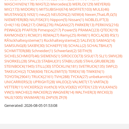
MASCHINEN(178)
MAST(2)
Mercedes(3)
MERLO(129)
MEYER(6)
MIC(173)
MIDORI(1)
MITSUBISHI(674)
MOFFET(103)
MULE(46)
MUSTANG(3)
N92(1)
neu(2)
NEUSON(2)
NEW(4)
Nexen,ThaiLift,G(5)
NIEMEYER(80)
NILFISK(31)
Nippon(5)
Nissan(1)
NOBLELIFT(3)
O+K(116)
OM(217)
OMG(276)
PAGANI(27)
PARKER(13)
PERKINS(216)
PEWAG(3)
PFAFF(9)
Pimespo(217)
Power(5)
PRAMAC(23)
QTECK(19)
RAYMOND(1)
RCM(31)
REMA(27)
Remy(25)
RHM(1)
ROCLA(30)
RS(1)
RÃ¼ckhaltesysteme(1)
Rückhaltesysteme(2)
SALEV(3)
SAMAG(14)
SAMSUNG(8)
SAXBY(30)
SCHAEFF(18)
SCHALL(2)
SCHALTBAU(7)
SCHMITTER(88)
Schneider(1)
Schwerlast(2)
SEITH(9)
SICHELSCHMIDT(46)
SIEMENS(1)
SIROCCO(73)
SISU(17)
SL(1)
SMV(28)
SNORKEL(28)
SPAL(3)
STABAU(31)
STABILUS(8)
STAHLGRUBER(28)
STEINBOCK(1945)
STILL(30)
STÖCKLIN(181)
SVETRUCK(135)
SWF(2)
TAKEUCHI(2)
TCM(604)
TECALEMIT(5)
TEREX(18)
TIMKEN(1)
TOYOTA(29041)
TRUCK(2161)
TVH(288)
TYCKA(27)
unbekannt(4)
UNICARRIERS(3)
UPRIGHT(28)
VALEO(2)
VALMET(17)
VARTA(3)
VETTER(11)
VICKERS(2)
Voith(3)
VOLVO(82)
VOTEX(123)
VULKAN(5)
VW(5)
WACHE(2)
WACKER(2)
WAGNER(14)
WALTHER(3)
WICKE(3)
YALE(1005)
YANMAR(16)
ZAPI(9)
ZF(9)
Generated: 2026-08-05 01:53:08