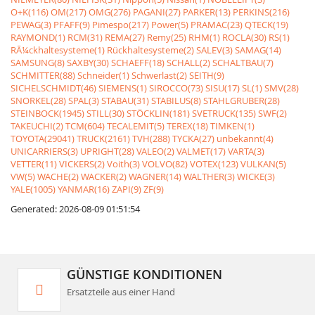
O+K(116)
OM(217)
OMG(276)
PAGANI(27)
PARKER(13)
PERKINS(216)
PEWAG(3)
PFAFF(9)
Pimespo(217)
Power(5)
PRAMAC(23)
QTECK(19)
RAYMOND(1)
RCM(31)
REMA(27)
Remy(25)
RHM(1)
ROCLA(30)
RS(1)
RÃ¼ckhaltesysteme(1)
Rückhaltesysteme(2)
SALEV(3)
SAMAG(14)
SAMSUNG(8)
SAXBY(30)
SCHAEFF(18)
SCHALL(2)
SCHALTBAU(7)
SCHMITTER(88)
Schneider(1)
Schwerlast(2)
SEITH(9)
SICHELSCHMIDT(46)
SIEMENS(1)
SIROCCO(73)
SISU(17)
SL(1)
SMV(28)
SNORKEL(28)
SPAL(3)
STABAU(31)
STABILUS(8)
STAHLGRUBER(28)
STEINBOCK(1945)
STILL(30)
STÖCKLIN(181)
SVETRUCK(135)
SWF(2)
TAKEUCHI(2)
TCM(604)
TECALEMIT(5)
TEREX(18)
TIMKEN(1)
TOYOTA(29041)
TRUCK(2161)
TVH(288)
TYCKA(27)
unbekannt(4)
UNICARRIERS(3)
UPRIGHT(28)
VALEO(2)
VALMET(17)
VARTA(3)
VETTER(11)
VICKERS(2)
Voith(3)
VOLVO(82)
VOTEX(123)
VULKAN(5)
VW(5)
WACHE(2)
WACKER(2)
WAGNER(14)
WALTHER(3)
WICKE(3)
YALE(1005)
YANMAR(16)
ZAPI(9)
ZF(9)
Generated: 2026-08-09 01:51:54
GÜNSTIGE KONDITIONEN
Ersatzteile aus einer Hand