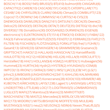
BOSCH(114)
BOSS(1945)
BRUSS(5)
BT(410)
bulmor(69)
CANGARU(6)
CAPACITY(2)
CARER(10)
CASCADE(191)
CASE(7)
CATERPILLAR(171)
CESAB(124)
CHRYSLER(3)
CLARK(106426)
Climax(3)
COMBILIFT(123)
Copco(17)
CROWN(134)
CUMMINS(14)
CURTIS(14)
CVS(23)
DAEWOO(43)
DAIMLER(3)
DAN(2161)
DATSUN(1)
DECA(35)
Deere(2)
Delco(25)
DENSO(5)
DESTA(26)
DETA(7)
DEUTZ(35)
DIETEG(10)
div(18)
DIVERSE(178)
Donaldson(30)
DOOSAN(82)
DURWEN(35)
EIGEN(8)
electronics(1)
ELEKTRONIK(5)
ET(1514)
ETWO(10)
EXBOX(1)
FABA(122)
FAG(3)
Fahrersitze(38)
FANTUZZI(55)
FENDT(12)
FERRARI(23)
FIAT(217)
FILTER(18)
FISCHER(5)
FLÖTZINGER(2)
FORKLIFT(6)
frei(1)
FÜHR(1)
Gasanl(13)
GENIE(33)
GENKINGER(14)
GRAMMER(58)
Graziano(3)
GRIPTECH(7)
HAKO(12)
HALLA(43)
HANGCHA(12)
Hanselifter(6)
HAULOTTE(10)
HC(12)
HEDEN(96)
HELI(26)
HELLA(9)
HERCULIFT(1)
Hersteller(18)
HH(1)
HOLLAND(4)
HSM(2)
HUBTEX(1)
Hubwagen(56)
Hummel(23)
HURTH(34)
Hydr(2)
HYSTER(2)
HYUNDAI(5)
ICEM(8)
IMPCO(13)
IRION(1)
ISKRA(3)
ISW(1)
IWS(1)
JAC(3)
JCB(141)
JLG(1)
John(2)
JUMBO(69)
JUNGHEINRICH(23411)
KAHL(56)
KALMAR(466)
KAUP(228)
KOMATSU(207)
Konecranes(28)
KOOI(103)
KRAMER(148)
KUBOTA(7)
KÃRCHER(3)
LAFIS(1238)
Lager(1)
LANSING(6)
LATEC(10)
LINDE(97790)
LITTLE(46)
LOC(17)
LOGITRANS(5)
LOMBARDINI(5)
LUGLI(37)
MAFI(27)
Manitou(3)
Mann(23)
MARIOTTI(87)
MASCHINEN(178)
MAST(2)
Mercedes(3)
MERLO(129)
MEYER(6)
MIC(173)
MIDORI(1)
MITSUBISHI(674)
MOFFET(103)
MULE(46)
MUSTANG(3)
N92(1)
neu(2)
NEUSON(2)
NEW(4)
Nexen,ThaiLift,G(5)
NIEMEYER(80)
NILFISK(31)
Nippon(5)
Nissan(1)
NOBLELIFT(3)