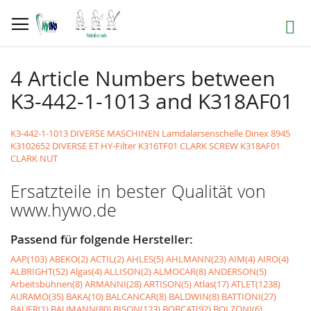
Direkt
zum
Suche
Inhalt
4 Article Numbers between
K3-442-1-1013 and K318AF01
K3-442-1-1013 DIVERSE MASCHINEN Lamdalarsenschelle Dinex 8945
K3102652 DIVERSE ET HY-Filter
K316TF01 CLARK SCREW
K318AF01
CLARK NUT
Ersatzteile in bester Qualität von
www.hywo.de
Passend für folgende Hersteller:
AAP(103)
ABEKO(2)
ACTIL(2)
AHLES(5)
AHLMANN(23)
AIM(4)
AIRO(4)
ALBRIGHT(52)
Algas(4)
ALLISON(2)
ALMOCAR(8)
ANDERSON(5)
Arbeitsbühnen(8)
ARMANNI(28)
ARTISON(5)
Atlas(17)
ATLET(1238)
AURAMO(35)
BAKA(10)
BALCANCAR(8)
BALDWIN(8)
BATTIONI(27)
BAUER(1)
BAUMANN(80)
BISON(123)
BOBCAT(92)
BOLZONI(6)