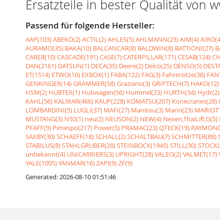
Ersatzteile in bester Qualität von
Passend für folgende Hersteller:
AAP(103)
ABEKO(2)
ACTIL(2)
AHLES(5)
AHLMANN(23)
AIM(4)
AIRO(4
AURAMO(35)
BAKA(10)
BALCANCAR(8)
BALDWIN(8)
BATTIONI(27)
B
CARER(10)
CASCADE(191)
CASE(7)
CATERPILLAR(171)
CESAB(124)
CH
DAN(2161)
DATSUN(1)
DECA(35)
Deere(2)
Delco(25)
DENSO(5)
DESTA
ET(1514)
ETWO(10)
EXBOX(1)
FABA(122)
FAG(3)
Fahrersitze(38)
FANT
GENKINGER(14)
GRAMMER(58)
Graziano(3)
GRIPTECH(7)
HAKO(12)
HSM(2)
HUBTEX(1)
Hubwagen(56)
Hummel(23)
HURTH(34)
Hydr(2)
KAHL(56)
KALMAR(466)
KAUP(228)
KOMATSU(207)
Konecranes(28)
LOMBARDINI(5)
LUGLI(37)
MAFI(27)
Manitou(3)
Mann(23)
MARIOTT
MUSTANG(3)
N92(1)
neu(2)
NEUSON(2)
NEW(4)
Nexen,ThaiLift,G(5)
PFAFF(9)
Pimespo(217)
Power(5)
PRAMAC(23)
QTECK(19)
RAYMOND
SAXBY(30)
SCHAEFF(18)
SCHALL(2)
SCHALTBAU(7)
SCHMITTER(88)
STABILUS(8)
STAHLGRUBER(28)
STEINBOCK(1945)
STILL(30)
STÖCKL
unbekannt(4)
UNICARRIERS(3)
UPRIGHT(28)
VALEO(2)
VALMET(17)
YALE(1005)
YANMAR(16)
ZAPI(9)
ZF(9)
Generated: 2026-08-10 01:51:46