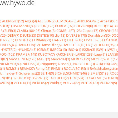
 www.hywo.de
)
ALBRIGHT(52)
Algas(4)
ALLISON(2)
ALMOCAR(8)
ANDERSON(5)
Arbeitsbüh
AUER(1)
BAUMANN(80)
BISON(123)
BOBCAT(92)
BOLZONI(6)
BOSCH(114)
BO
RYSLER(3)
CLARK(106426)
Climax(3)
COMBILIFT(123)
Copco(17)
CROWN(134
(26)
DETA(7)
DEUTZ(35)
DIETEG(10)
div(18)
DIVERSE(178)
Donaldson(30)
DOO
UZZI(55)
FENDT(12)
FERRARI(23)
FIAT(217)
FILTER(18)
FISCHER(5)
FLÖTZING
HALLA(43)
HANGCHA(12)
Hanselifter(6)
HAULOTTE(10)
HC(12)
HEDEN(96)
H
HYSTER(2)
HYUNDAI(5)
ICEM(8)
IMPCO(13)
IRION(1)
ISKRA(3)
ISW(1)
IWS(1)
KOOI(103)
KRAMER(148)
KUBOTA(7)
KÃRCHER(3)
LAFIS(1238)
Lager(1)
LANSI
I(87)
MASCHINEN(178)
MAST(2)
Mercedes(3)
MERLO(129)
MEYER(6)
MIC(17
NIEMEYER(80)
NILFISK(31)
Nippon(5)
Nissan(1)
NOBLELIFT(3)
O+K(116)
OM(
(1)
RCM(31)
REMA(27)
Remy(25)
RHM(1)
ROCLA(30)
RS(1)
RÃ¼ckhaltesyste
Schneider(1)
Schwerlast(2)
SEITH(9)
SICHELSCHMIDT(46)
SIEMENS(1)
SIROCC
IN(181)
SVETRUCK(135)
SWF(2)
TAKEUCHI(2)
TCM(604)
TECALEMIT(5)
TEREX(
VARTA(3)
VETTER(11)
VICKERS(2)
Voith(3)
VOLVO(82)
VOTEX(123)
VULKAN(5)