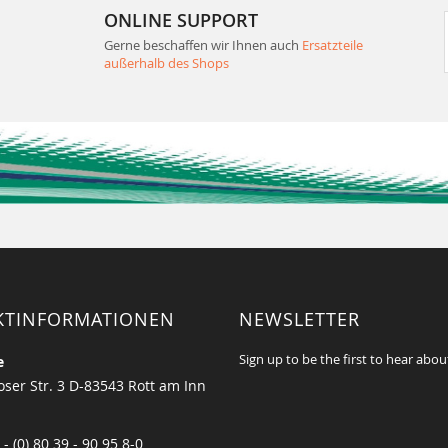
ONLINE SUPPORT
Gerne beschaffen wir Ihnen auch
Ersatzteile
außerhalb des Shops
KTINFORMATIONEN
NEWSLETTER
Sign up to be the first to hear abou
e
ser Str. 3 D-83543 Rott am Inn
 - (0) 80 39 - 90 95 8-0