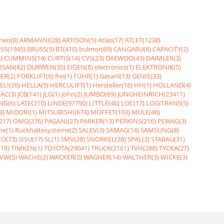
nen(8)
ARMANNI(28)
ARTISON(5)
Atlas(17)
ATLET(1238)
SS(1945)
BRUSS(5)
BT(410)
bulmor(69)
CANGARU(6)
CAPACITY(2)
)
CUMMINS(14)
CURTIS(14)
CVS(23)
DAEWOO(43)
DAIMLER(3)
SAN(82)
DURWEN(35)
EIGEN(8)
electronics(1)
ELEKTRONIK(5)
ER(2)
FORKLIFT(6)
frei(1)
FÜHR(1)
Gasanl(13)
GENIE(33)
ELI(26)
HELLA(9)
HERCULIFT(1)
Hersteller(18)
HH(1)
HOLLAND(4)
JAC(3)
JCB(141)
JLG(1)
John(2)
JUMBO(69)
JUNGHEINRICH(23411)
NG(6)
LATEC(10)
LINDE(97790)
LITTLE(46)
LOC(17)
LOGITRANS(5)
3)
MIDORI(1)
MITSUBISHI(674)
MOFFET(103)
MULE(46)
217)
OMG(276)
PAGANI(27)
PARKER(13)
PERKINS(216)
PEWAG(3)
me(1)
Rückhaltesysteme(2)
SALEV(3)
SAMAG(14)
SAMSUNG(8)
O(73)
SISU(17)
SL(1)
SMV(28)
SNORKEL(28)
SPAL(3)
STABAU(31)
18)
TIMKEN(1)
TOYOTA(29041)
TRUCK(2161)
TVH(288)
TYCKA(27)
VW(5)
WACHE(2)
WACKER(2)
WAGNER(14)
WALTHER(3)
WICKE(3)