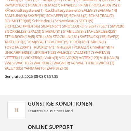
RAYMOND(1)
RCM(31)
REMA(27)
Remy(25)
RHM(1)
ROCLA(30)
RS(1)
RÃ¼ckhaltesysteme(1)
Rückhaltesysteme(2)
SALEV(3)
SAMAG(14)
SAMSUNG(8)
SAXBY(30)
SCHAEFF(18)
SCHALL(2)
SCHALTBAU(7)
SCHMITTER(88)
Schneider(1)
Schwerlast(2)
SEITH(9)
SICHELSCHMIDT(46)
SIEMENS(1)
SIROCCO(73)
SISU(17)
SL(1)
SMV(28)
SNORKEL(28)
SPAL(3)
STABAU(31)
STABILUS(8)
STAHLGRUBER(28)
STEINBOCK(1945)
STILL(30)
STÖCKLIN(181)
SVETRUCK(135)
SWF(2)
TAKEUCHI(2)
TCM(604)
TECALEMIT(5)
TEREX(18)
TIMKEN(1)
TOYOTA(29041)
TRUCK(2161)
TVH(288)
TYCKA(27)
unbekannt(4)
UNICARRIERS(3)
UPRIGHT(28)
VALEO(2)
VALMET(17)
VARTA(3)
VETTER(11)
VICKERS(2)
Voith(3)
VOLVO(82)
VOTEX(123)
VULKAN(5)
VW(5)
WACHE(2)
WACKER(2)
WAGNER(14)
WALTHER(3)
WICKE(3)
YALE(1005)
YANMAR(16)
ZAPI(9)
ZF(9)
Generated: 2026-08-08 01:51:35
GÜNSTIGE KONDITIONEN
Ersatzteile aus einer Hand
ONLINE SUPPORT