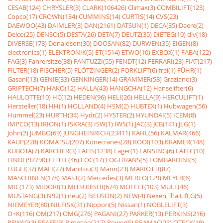
CESAB(124)
CHRYSLER(3)
CLARK(106426)
Climax(3)
COMBILIFT(123)
Copco(17)
CROWN(134)
CUMMINS(14)
CURTIS(14)
CVS(23)
DAEWOO(43)
DAIMLER(3)
DAN(2161)
DATSUN(1)
DECA(35)
Deere(2)
Delco(25)
DENSO(5)
DESTA(26)
DETA(7)
DEUTZ(35)
DIETEG(10)
div(18)
DIVERSE(178)
Donaldson(30)
DOOSAN(82)
DURWEN(35)
EIGEN(8)
electronics(1)
ELEKTRONIK(5)
ET(1514)
ETWO(10)
EXBOX(1)
FABA(122)
FAG(3)
Fahrersitze(38)
FANTUZZI(55)
FENDT(12)
FERRARI(23)
FIAT(217)
FILTER(18)
FISCHER(5)
FLÖTZINGER(2)
FORKLIFT(6)
frei(1)
FÜHR(1)
Gasanl(13)
GENIE(33)
GENKINGER(14)
GRAMMER(58)
Graziano(3)
GRIPTECH(7)
HAKO(12)
HALLA(43)
HANGCHA(12)
Hanselifter(6)
HAULOTTE(10)
HC(12)
HEDEN(96)
HELI(26)
HELLA(9)
HERCULIFT(1)
Hersteller(18)
HH(1)
HOLLAND(4)
HSM(2)
HUBTEX(1)
Hubwagen(56)
Hummel(23)
HURTH(34)
Hydr(2)
HYSTER(2)
HYUNDAI(5)
ICEM(8)
IMPCO(13)
IRION(1)
ISKRA(3)
ISW(1)
IWS(1)
JAC(3)
JCB(141)
JLG(1)
John(2)
JUMBO(69)
JUNGHEINRICH(23411)
KAHL(56)
KALMAR(466)
KAUP(228)
KOMATSU(207)
Konecranes(28)
KOOI(103)
KRAMER(148)
KUBOTA(7)
KÃRCHER(3)
LAFIS(1238)
Lager(1)
LANSING(6)
LATEC(10)
LINDE(97790)
LITTLE(46)
LOC(17)
LOGITRANS(5)
LOMBARDINI(5)
LUGLI(37)
MAFI(27)
Manitou(3)
Mann(23)
MARIOTTI(87)
MASCHINEN(178)
MAST(2)
Mercedes(3)
MERLO(129)
MEYER(6)
MIC(173)
MIDORI(1)
MITSUBISHI(674)
MOFFET(103)
MULE(46)
MUSTANG(3)
N92(1)
neu(2)
NEUSON(2)
NEW(4)
Nexen,ThaiLift,G(5)
NIEMEYER(80)
NILFISK(31)
Nippon(5)
Nissan(1)
NOBLELIFT(3)
O+K(116)
OM(217)
OMG(276)
PAGANI(27)
PARKER(13)
PERKINS(216)
PEWAG(3)
PFAFF(9)
Pimespo(217)
Power(5)
PRAMAC(23)
QTECK(19)