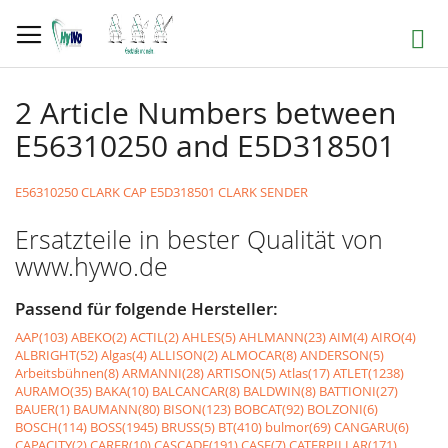
Direkt
zum
Suche
Inhalt
2 Article Numbers between
E56310250 and E5D318501
E56310250 CLARK CAP
E5D318501 CLARK SENDER
Ersatzteile in bester Qualität von
www.hywo.de
Passend für folgende Hersteller:
AAP(103)
ABEKO(2)
ACTIL(2)
AHLES(5)
AHLMANN(23)
AIM(4)
AIRO(4)
ALBRIGHT(52)
Algas(4)
ALLISON(2)
ALMOCAR(8)
ANDERSON(5)
Arbeitsbühnen(8)
ARMANNI(28)
ARTISON(5)
Atlas(17)
ATLET(1238)
AURAMO(35)
BAKA(10)
BALCANCAR(8)
BALDWIN(8)
BATTIONI(27)
BAUER(1)
BAUMANN(80)
BISON(123)
BOBCAT(92)
BOLZONI(6)
BOSCH(114)
BOSS(1945)
BRUSS(5)
BT(410)
bulmor(69)
CANGARU(6)
CAPACITY(2)
CARER(10)
CASCADE(191)
CASE(7)
CATERPILLAR(171)