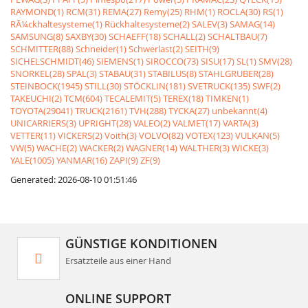
RAYMOND(1)
RCM(31)
REMA(27)
Remy(25)
RHM(1)
ROCLA(30)
RS(1)
RÃ¼ckhaltesysteme(1)
Rückhaltesysteme(2)
SALEV(3)
SAMAG(14)
SAMSUNG(8)
SAXBY(30)
SCHAEFF(18)
SCHALL(2)
SCHALTBAU(7)
SCHMITTER(88)
Schneider(1)
Schwerlast(2)
SEITH(9)
SICHELSCHMIDT(46)
SIEMENS(1)
SIROCCO(73)
SISU(17)
SL(1)
SMV(28)
SNORKEL(28)
SPAL(3)
STABAU(31)
STABILUS(8)
STAHLGRUBER(28)
STEINBOCK(1945)
STILL(30)
STÖCKLIN(181)
SVETRUCK(135)
SWF(2)
TAKEUCHI(2)
TCM(604)
TECALEMIT(5)
TEREX(18)
TIMKEN(1)
TOYOTA(29041)
TRUCK(2161)
TVH(288)
TYCKA(27)
unbekannt(4)
UNICARRIERS(3)
UPRIGHT(28)
VALEO(2)
VALMET(17)
VARTA(3)
VETTER(11)
VICKERS(2)
Voith(3)
VOLVO(82)
VOTEX(123)
VULKAN(5)
VW(5)
WACHE(2)
WACKER(2)
WAGNER(14)
WALTHER(3)
WICKE(3)
YALE(1005)
YANMAR(16)
ZAPI(9)
ZF(9)
Generated: 2026-08-10 01:51:46
GÜNSTIGE KONDITIONEN
Ersatzteile aus einer Hand
ONLINE SUPPORT