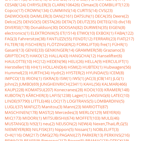
CESAB(124)
CHRYSLER(3)
CLARK(106426)
Climax(3)
COMBILIFT(123)
Copco(17)
CROWN(134)
CUMMINS(14)
CURTIS(14)
CVS(23)
DAEWOO(43)
DAIMLER(3)
DAN(2161)
DATSUN(1)
DECA(35)
Deere(2)
Delco(25)
DENSO(5)
DESTA(26)
DETA(7)
DEUTZ(35)
DIETEG(10)
div(18)
DIVERSE(178)
Donaldson(30)
DOOSAN(82)
DURWEN(35)
EIGEN(8)
electronics(1)
ELEKTRONIK(5)
ET(1514)
ETWO(10)
EXBOX(1)
FABA(122)
FAG(3)
Fahrersitze(38)
FANTUZZI(55)
FENDT(12)
FERRARI(23)
FIAT(217)
FILTER(18)
FISCHER(5)
FLÖTZINGER(2)
FORKLIFT(6)
frei(1)
FÜHR(1)
Gasanl(13)
GENIE(33)
GENKINGER(14)
GRAMMER(58)
Graziano(3)
GRIPTECH(7)
HAKO(12)
HALLA(43)
HANGCHA(12)
Hanselifter(6)
HAULOTTE(10)
HC(12)
HEDEN(96)
HELI(26)
HELLA(9)
HERCULIFT(1)
Hersteller(18)
HH(1)
HOLLAND(4)
HSM(2)
HUBTEX(1)
Hubwagen(56)
Hummel(23)
HURTH(34)
Hydr(2)
HYSTER(2)
HYUNDAI(5)
ICEM(8)
IMPCO(13)
IRION(1)
ISKRA(3)
ISW(1)
IWS(1)
JAC(3)
JCB(141)
JLG(1)
John(2)
JUMBO(69)
JUNGHEINRICH(23411)
KAHL(56)
KALMAR(466)
KAUP(228)
KOMATSU(207)
Konecranes(28)
KOOI(103)
KRAMER(148)
KUBOTA(7)
KÃRCHER(3)
LAFIS(1238)
Lager(1)
LANSING(6)
LATEC(10)
LINDE(97790)
LITTLE(46)
LOC(17)
LOGITRANS(5)
LOMBARDINI(5)
LUGLI(37)
MAFI(27)
Manitou(3)
Mann(23)
MARIOTTI(87)
MASCHINEN(178)
MAST(2)
Mercedes(3)
MERLO(129)
MEYER(6)
MIC(173)
MIDORI(1)
MITSUBISHI(674)
MOFFET(103)
MULE(46)
MUSTANG(3)
N92(1)
neu(2)
NEUSON(2)
NEW(4)
Nexen,ThaiLift,G(5)
NIEMEYER(80)
NILFISK(31)
Nippon(5)
Nissan(1)
NOBLELIFT(3)
O+K(116)
OM(217)
OMG(276)
PAGANI(27)
PARKER(13)
PERKINS(216)
PEWAG(3)
PFAFF(9)
Pimespo(217)
Power(5)
PRAMAC(23)
QTECK(19)