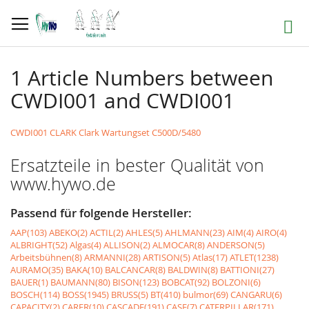
Direkt
zum
Suche
Inhalt
1 Article Numbers between
CWDI001 and CWDI001
CWDI001 CLARK Clark Wartungset C500D/5480
Ersatzteile in bester Qualität von
www.hywo.de
Passend für folgende Hersteller:
AAP(103)
ABEKO(2)
ACTIL(2)
AHLES(5)
AHLMANN(23)
AIM(4)
AIRO(4)
ALBRIGHT(52)
Algas(4)
ALLISON(2)
ALMOCAR(8)
ANDERSON(5)
Arbeitsbühnen(8)
ARMANNI(28)
ARTISON(5)
Atlas(17)
ATLET(1238)
AURAMO(35)
BAKA(10)
BALCANCAR(8)
BALDWIN(8)
BATTIONI(27)
BAUER(1)
BAUMANN(80)
BISON(123)
BOBCAT(92)
BOLZONI(6)
BOSCH(114)
BOSS(1945)
BRUSS(5)
BT(410)
bulmor(69)
CANGARU(6)
CAPACITY(2)
CARER(10)
CASCADE(191)
CASE(7)
CATERPILLAR(171)