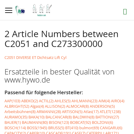
Direkt
zum
Suche
Inhalt
2 Article Numbers between
C2051 and C273300000
C2051 DIVERSE ET Dichtsatz Lift Cyl
Ersatzteile in bester Qualität von
www.hywo.de
Passend für folgende Hersteller:
AAP(103)
ABEKO(2)
ACTIL(2)
AHLES(5)
AHLMANN(23)
AIM(4)
AIRO(4)
ALBRIGHT(52)
Algas(4)
ALLISON(2)
ALMOCAR(8)
ANDERSON(5)
Arbeitsbühnen(8)
ARMANNI(28)
ARTISON(5)
Atlas(17)
ATLET(1238)
AURAMO(35)
BAKA(10)
BALCANCAR(8)
BALDWIN(8)
BATTIONI(27)
BAUER(1)
BAUMANN(80)
BISON(123)
BOBCAT(92)
BOLZONI(6)
BOSCH(114)
BOSS(1945)
BRUSS(5)
BT(410)
bulmor(69)
CANGARU(6)
CAPACITY(2)
CARER(10)
CASCADE(191)
CASE(7)
CATERPILLAR(171)