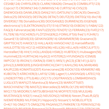
CESAB(124)
CHRYSLER(3)
CLARK(106426)
Climax(3)
COMBILIFT(123)
Copco(17)
CROWN(134)
CUMMINS(14)
CURTIS(14)
CVS(23)
DAEWOO(43)
DAIMLER(3)
DAN(2161)
DATSUN(1)
DECA(35)
Deere(2)
Delco(25)
DENSO(5)
DESTA(26)
DETA(7)
DEUTZ(35)
DIETEG(10)
div(18)
DIVERSE(178)
Donaldson(30)
DOOSAN(82)
DURWEN(35)
EIGEN(8)
electronics(1)
ELEKTRONIK(5)
ET(1514)
ETWO(10)
EXBOX(1)
FABA(122)
FAG(3)
Fahrersitze(38)
FANTUZZI(55)
FENDT(12)
FERRARI(23)
FIAT(217)
FILTER(18)
FISCHER(5)
FLÖTZINGER(2)
FORKLIFT(6)
frei(1)
FÜHR(1)
Gasanl(13)
GENIE(33)
GENKINGER(14)
GRAMMER(58)
Graziano(3)
GRIPTECH(7)
HAKO(12)
HALLA(43)
HANGCHA(12)
Hanselifter(6)
HAULOTTE(10)
HC(12)
HEDEN(96)
HELI(26)
HELLA(9)
HERCULIFT(1)
Hersteller(18)
HH(1)
HOLLAND(4)
HSM(2)
HUBTEX(1)
Hubwagen(56)
Hummel(23)
HURTH(34)
Hydr(2)
HYSTER(2)
HYUNDAI(5)
ICEM(8)
IMPCO(13)
IRION(1)
ISKRA(3)
ISW(1)
IWS(1)
JAC(3)
JCB(141)
JLG(1)
John(2)
JUMBO(69)
JUNGHEINRICH(23411)
KAHL(56)
KALMAR(466)
KAUP(228)
KOMATSU(207)
Konecranes(28)
KOOI(103)
KRAMER(148)
KUBOTA(7)
KÃRCHER(3)
LAFIS(1238)
Lager(1)
LANSING(6)
LATEC(10)
LINDE(97790)
LITTLE(46)
LOC(17)
LOGITRANS(5)
LOMBARDINI(5)
LUGLI(37)
MAFI(27)
Manitou(3)
Mann(23)
MARIOTTI(87)
MASCHINEN(178)
MAST(2)
Mercedes(3)
MERLO(129)
MEYER(6)
MIC(173)
MIDORI(1)
MITSUBISHI(674)
MOFFET(103)
MULE(46)
MUSTANG(3)
N92(1)
neu(2)
NEUSON(2)
NEW(4)
Nexen,ThaiLift,G(5)
NIEMEYER(80)
NILFISK(31)
Nippon(5)
Nissan(1)
NOBLELIFT(3)
O+K(116)
OM(217)
OMG(276)
PAGANI(27)
PARKER(13)
PERKINS(216)
PEWAG(3)
PFAFF(9)
Pimespo(217)
Power(5)
PRAMAC(23)
QTECK(19)