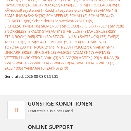
RAYMOND(1)
RCM(31)
REMA(27)
Remy(25)
RHM(1)
ROCLA(30)
RS(1)
RÃ¼ckhaltesysteme(1)
Rückhaltesysteme(2)
SALEV(3)
SAMAG(14)
SAMSUNG(8)
SAXBY(30)
SCHAEFF(18)
SCHALL(2)
SCHALTBAU(7)
SCHMITTER(88)
Schneider(1)
Schwerlast(2)
SEITH(9)
SICHELSCHMIDT(46)
SIEMENS(1)
SIROCCO(73)
SISU(17)
SL(1)
SMV(28)
SNORKEL(28)
SPAL(3)
STABAU(31)
STABILUS(8)
STAHLGRUBER(28)
STEINBOCK(1945)
STILL(30)
STÖCKLIN(181)
SVETRUCK(135)
SWF(2)
TAKEUCHI(2)
TCM(604)
TECALEMIT(5)
TEREX(18)
TIMKEN(1)
TOYOTA(29041)
TRUCK(2161)
TVH(288)
TYCKA(27)
unbekannt(4)
UNICARRIERS(3)
UPRIGHT(28)
VALEO(2)
VALMET(17)
VARTA(3)
VETTER(11)
VICKERS(2)
Voith(3)
VOLVO(82)
VOTEX(123)
VULKAN(5)
VW(5)
WACHE(2)
WACKER(2)
WAGNER(14)
WALTHER(3)
WICKE(3)
YALE(1005)
YANMAR(16)
ZAPI(9)
ZF(9)
Generated: 2026-08-08 01:51:35
GÜNSTIGE KONDITIONEN
Ersatzteile aus einer Hand
ONLINE SUPPORT