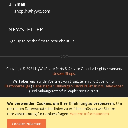
Email
shop.h@hywo.com
NEWSLETTER
Sign up to be the first to hear about us
Copyright © 2021 HyWo Spare Parts & Service GmbH All rights reserved.
Unsere Shops
:
Wir haben uns auf den Vertrieb von Ersatzteilen und Zubehör für
Flurförderzeuge
(
Gabelstapler
,
Hubwagen
,
Hand Pallet Trucks, Teleskopen
) und Anbaugeräten für Stapler spezialisiert.
Nutzen Sie die Möglichkeit verschiedenste
Ersatzteile bester Qualität
Wir verwenden Cookies, um Ihre Erfahrung zu verbessern.
Um
bei
Hywo Parts & Service GmbH
zu günstigen Konditionen aus einer Hand
zu beschaffen.
die neuen Datenschutzrichtlinien zu erfüllen, müssen wir Sie um
Ihre Zustimmung für Cookies fragen.
Weitere Informationen
Realisierung
:
CMS
*
Beratung
*
Webdesign
*
Webhosting
*
SEO
*
eShop
:
Angelika Freihoff
Cookies zulassen