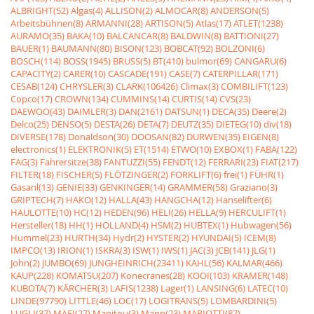
ALBRIGHT(52)
Algas(4)
ALLISON(2)
ALMOCAR(8)
ANDERSON(5)
Arbeitsbühnen(8)
ARMANNI(28)
ARTISON(5)
Atlas(17)
ATLET(1238)
AURAMO(35)
BAKA(10)
BALCANCAR(8)
BALDWIN(8)
BATTIONI(27)
BAUER(1)
BAUMANN(80)
BISON(123)
BOBCAT(92)
BOLZONI(6)
BOSCH(114)
BOSS(1945)
BRUSS(5)
BT(410)
bulmor(69)
CANGARU(6)
CAPACITY(2)
CARER(10)
CASCADE(191)
CASE(7)
CATERPILLAR(171)
CESAB(124)
CHRYSLER(3)
CLARK(106426)
Climax(3)
COMBILIFT(123)
Copco(17)
CROWN(134)
CUMMINS(14)
CURTIS(14)
CVS(23)
DAEWOO(43)
DAIMLER(3)
DAN(2161)
DATSUN(1)
DECA(35)
Deere(2)
Delco(25)
DENSO(5)
DESTA(26)
DETA(7)
DEUTZ(35)
DIETEG(10)
div(18)
DIVERSE(178)
Donaldson(30)
DOOSAN(82)
DURWEN(35)
EIGEN(8)
electronics(1)
ELEKTRONIK(5)
ET(1514)
ETWO(10)
EXBOX(1)
FABA(122)
FAG(3)
Fahrersitze(38)
FANTUZZI(55)
FENDT(12)
FERRARI(23)
FIAT(217)
FILTER(18)
FISCHER(5)
FLÖTZINGER(2)
FORKLIFT(6)
frei(1)
FÜHR(1)
Gasanl(13)
GENIE(33)
GENKINGER(14)
GRAMMER(58)
Graziano(3)
GRIPTECH(7)
HAKO(12)
HALLA(43)
HANGCHA(12)
Hanselifter(6)
HAULOTTE(10)
HC(12)
HEDEN(96)
HELI(26)
HELLA(9)
HERCULIFT(1)
Hersteller(18)
HH(1)
HOLLAND(4)
HSM(2)
HUBTEX(1)
Hubwagen(56)
Hummel(23)
HURTH(34)
Hydr(2)
HYSTER(2)
HYUNDAI(5)
ICEM(8)
IMPCO(13)
IRION(1)
ISKRA(3)
ISW(1)
IWS(1)
JAC(3)
JCB(141)
JLG(1)
John(2)
JUMBO(69)
JUNGHEINRICH(23411)
KAHL(56)
KALMAR(466)
KAUP(228)
KOMATSU(207)
Konecranes(28)
KOOI(103)
KRAMER(148)
KUBOTA(7)
KÃRCHER(3)
LAFIS(1238)
Lager(1)
LANSING(6)
LATEC(10)
LINDE(97790)
LITTLE(46)
LOC(17)
LOGITRANS(5)
LOMBARDINI(5)
LUGLI(37)
MAFI(27)
Manitou(3)
Mann(23)
MARIOTTI(87)