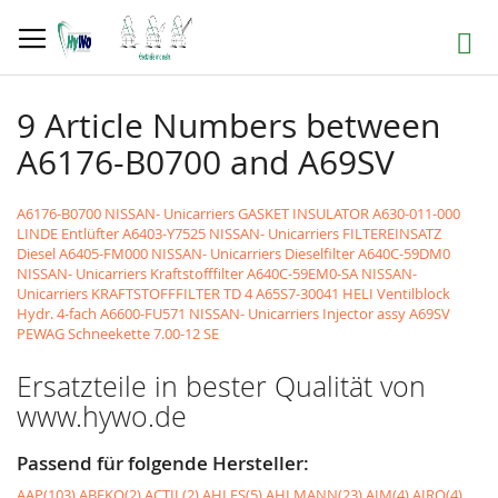
Direkt
zum
Suche
Inhalt
9 Article Numbers between
A6176-B0700 and A69SV
A6176-B0700 NISSAN- Unicarriers GASKET INSULATOR
A630-011-000
LINDE Entlüfter
A6403-Y7525 NISSAN- Unicarriers FILTEREINSATZ
Diesel
A6405-FM000 NISSAN- Unicarriers Dieselfilter
A640C-59DM0
NISSAN- Unicarriers Kraftstofffilter
A640C-59EM0-SA NISSAN-
Unicarriers KRAFTSTOFFFILTER TD 4
A65S7-30041 HELI Ventilblock
Hydr. 4-fach
A6600-FU571 NISSAN- Unicarriers Injector assy
A69SV
PEWAG Schneekette 7.00-12 SE
Ersatzteile in bester Qualität von
www.hywo.de
Passend für folgende Hersteller:
AAP(103)
ABEKO(2)
ACTIL(2)
AHLES(5)
AHLMANN(23)
AIM(4)
AIRO(4)