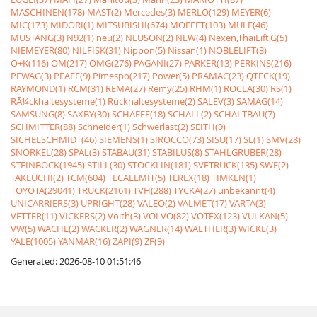
MASCHINEN(178)
MAST(2)
Mercedes(3)
MERLO(129)
MEYER(6)
MIC(173)
MIDORI(1)
MITSUBISHI(674)
MOFFET(103)
MULE(46)
MUSTANG(3)
N92(1)
neu(2)
NEUSON(2)
NEW(4)
Nexen,ThaiLift,G(5)
NIEMEYER(80)
NILFISK(31)
Nippon(5)
Nissan(1)
NOBLELIFT(3)
O+K(116)
OM(217)
OMG(276)
PAGANI(27)
PARKER(13)
PERKINS(216)
PEWAG(3)
PFAFF(9)
Pimespo(217)
Power(5)
PRAMAC(23)
QTECK(19)
RAYMOND(1)
RCM(31)
REMA(27)
Remy(25)
RHM(1)
ROCLA(30)
RS(1)
RÃ¼ckhaltesysteme(1)
Rückhaltesysteme(2)
SALEV(3)
SAMAG(14)
SAMSUNG(8)
SAXBY(30)
SCHAEFF(18)
SCHALL(2)
SCHALTBAU(7)
SCHMITTER(88)
Schneider(1)
Schwerlast(2)
SEITH(9)
SICHELSCHMIDT(46)
SIEMENS(1)
SIROCCO(73)
SISU(17)
SL(1)
SMV(28)
SNORKEL(28)
SPAL(3)
STABAU(31)
STABILUS(8)
STAHLGRUBER(28)
STEINBOCK(1945)
STILL(30)
STÖCKLIN(181)
SVETRUCK(135)
SWF(2)
TAKEUCHI(2)
TCM(604)
TECALEMIT(5)
TEREX(18)
TIMKEN(1)
TOYOTA(29041)
TRUCK(2161)
TVH(288)
TYCKA(27)
unbekannt(4)
UNICARRIERS(3)
UPRIGHT(28)
VALEO(2)
VALMET(17)
VARTA(3)
VETTER(11)
VICKERS(2)
Voith(3)
VOLVO(82)
VOTEX(123)
VULKAN(5)
VW(5)
WACHE(2)
WACKER(2)
WAGNER(14)
WALTHER(3)
WICKE(3)
YALE(1005)
YANMAR(16)
ZAPI(9)
ZF(9)
Generated: 2026-08-10 01:51:46