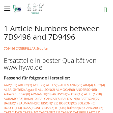
Direkt
zum
Suche
Inhalt
1 Article Numbers between
7D9496 and 7D9496
7D9496 CATERPILLAR Stopfen
Ersatzteile in bester Qualität von
www.hywo.de
Passend für folgende Hersteller:
AAP(103)
ABEKO(2)
ACTIL(2)
AHLES(5)
AHLMANN(23)
AIM(4)
AIRO(4)
ALBRIGHT(52)
Algas(4)
ALLISON(2)
ALMOCAR(8)
ANDERSON(5)
Arbeitsbühnen(8)
ARMANNI(28)
ARTISON(5)
Atlas(17)
ATLET(1238)
AURAMO(35)
BAKA(10)
BALCANCAR(8)
BALDWIN(8)
BATTIONI(27)
BAUER(1)
BAUMANN(80)
BISON(123)
BOBCAT(92)
BOLZONI(6)
BOSCH(114)
BOSS(1945)
BRUSS(5)
BT(410)
bulmor(69)
CANGARU(6)
CAPACITY(2)
CARER(10)
CASCADE(191)
CASE(7)
CATERPILLAR(171)