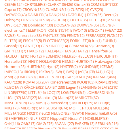
CESAB(124)
CHRYSLER(3)
CLARK(106426)
Climax(3)
COMBILIFT(123)
Copco(17)
CROWN(134)
CUMMINS(14)
CURTIS(14)
CVS(23)
DAEWOO(43)
DAIMLER(3)
DAN(2161)
DATSUN(1)
DECA(35)
Deere(2)
Delco(25)
DENSO(5)
DESTA(26)
DETA(7)
DEUTZ(35)
DIETEG(10)
div(18)
DIVERSE(178)
Donaldson(30)
DOOSAN(82)
DURWEN(35)
EIGEN(8)
electronics(1)
ELEKTRONIK(5)
ET(1514)
ETWO(10)
EXBOX(1)
FABA(122)
FAG(3)
Fahrersitze(38)
FANTUZZI(55)
FENDT(12)
FERRARI(23)
FIAT(217)
FILTER(18)
FISCHER(5)
FLÖTZINGER(2)
FORKLIFT(6)
frei(1)
FÜHR(1)
Gasanl(13)
GENIE(33)
GENKINGER(14)
GRAMMER(58)
Graziano(3)
GRIPTECH(7)
HAKO(12)
HALLA(43)
HANGCHA(12)
Hanselifter(6)
HAULOTTE(10)
HC(12)
HEDEN(96)
HELI(26)
HELLA(9)
HERCULIFT(1)
Hersteller(18)
HH(1)
HOLLAND(4)
HSM(2)
HUBTEX(1)
Hubwagen(56)
Hummel(23)
HURTH(34)
Hydr(2)
HYSTER(2)
HYUNDAI(5)
ICEM(8)
IMPCO(13)
IRION(1)
ISKRA(3)
ISW(1)
IWS(1)
JAC(3)
JCB(141)
JLG(1)
John(2)
JUMBO(69)
JUNGHEINRICH(23409)
KAHL(56)
KALMAR(466)
KAUP(228)
KOMATSU(207)
Konecranes(28)
KOOI(103)
KRAMER(148)
KUBOTA(7)
KÃRCHER(3)
LAFIS(1238)
Lager(1)
LANSING(6)
LATEC(10)
LINDE(97790)
LITTLE(46)
LOC(17)
LOGITRANS(5)
LOMBARDINI(5)
LUGLI(37)
MAFI(27)
Manitou(3)
Mann(23)
MARIOTTI(87)
MASCHINEN(178)
MAST(2)
Mercedes(3)
MERLO(129)
MEYER(6)
MIC(173)
MIDORI(1)
MITSUBISHI(674)
MOFFET(103)
MULE(46)
MUSTANG(3)
N92(1)
neu(2)
NEUSON(2)
NEW(4)
Nexen,ThaiLift,G(5)
NIEMEYER(80)
NILFISK(31)
Nippon(5)
Nissan(1)
NOBLELIFT(3)
O+K(116)
OM(217)
OMG(276)
PAGANI(27)
PARKER(13)
PERKINS(216)
PEWAG(3)
PFAFF(9)
Pimespo(217)
Power(5)
PRAMAC(23)
QTECK(19)