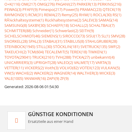
O+K(116)
OM(217)
OMG(276)
PAGANI(27)
PARKER(13)
PERKINS(216)
PEWAG(3)
PFAFF(9)
Pimespo(217)
Power(5)
PRAMAC(23)
QTECK(19)
RAYMOND(1)
RCM(31)
REMA(27)
Remy(25)
RHM(1)
ROCLA(30)
RS(1)
RÃ¼ckhaltesysteme(1)
Rückhaltesysteme(2)
SALEV(3)
SAMAG(14)
SAMSUNG(8)
SAXBY(30)
SCHAEFF(18)
SCHALL(2)
SCHALTBAU(7)
SCHMITTER(88)
Schneider(1)
Schwerlast(2)
SEITH(9)
SICHELSCHMIDT(46)
SIEMENS(1)
SIROCCO(73)
SISU(17)
SL(1)
SMV(28)
SNORKEL(28)
SPAL(3)
STABAU(31)
STABILUS(8)
STAHLGRUBER(28)
STEINBOCK(1945)
STILL(30)
STÖCKLIN(181)
SVETRUCK(135)
SWF(2)
TAKEUCHI(2)
TCM(604)
TECALEMIT(5)
TEREX(18)
TIMKEN(1)
TOYOTA(29041)
TRUCK(2161)
TVH(288)
TYCKA(27)
unbekannt(4)
UNICARRIERS(3)
UPRIGHT(28)
VALEO(2)
VALMET(17)
VARTA(3)
VETTER(11)
VICKERS(2)
Voith(3)
VOLVO(82)
VOTEX(123)
VULKAN(5)
VW(5)
WACHE(2)
WACKER(2)
WAGNER(14)
WALTHER(3)
WICKE(3)
YALE(1005)
YANMAR(16)
ZAPI(9)
ZF(9)
Generated: 2026-08-06 01:54:30
GÜNSTIGE KONDITIONEN
Ersatzteile aus einer Hand