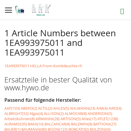
Direkt
zum
Suche
Inhalt
1 Article Numbers between
1EA993975011 and
1EA993975011
1EA993975011 HELLA Front-Kombileuchte rh
Ersatzteile in bester Qualität von
www.hywo.de
Passend für folgende Hersteller:
AAP(103)
ABEKO(2)
ACTIL(2)
AHLES(5)
AHLMANN(23)
AIM(4)
AIRO(4)
ALBRIGHT(52)
Algas(4)
ALLISON(2)
ALMOCAR(8)
ANDERSON(5)
Arbeitsbühnen(8)
ARMANNI(28)
ARTISON(5)
Atlas(17)
ATLET(1238)
AURAMO(35)
BAKA(10)
BALCANCAR(8)
BALDWIN(8)
BATTIONI(27)
BAUER(1)
BAUMANN(80)
BISON(123)
BOBCAT(92)
BOLZONI(6)