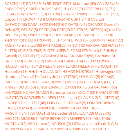
BOSCH(114)
BOSS(1945)
BRUSS(5)
BT(410)
bulmor(69)
CANGARU(6)
CAPACITY(2)
CARER(10)
CASCADE(191)
CASE(7)
CATERPILLAR(171)
CESAB(124)
CHRYSLER(3)
CLARK(106426)
Climax(3)
COMBILIFT(123)
Copco(17)
CROWN(134)
CUMMINS(14)
CURTIS(14)
CVS(23)
DAEWOO(43)
DAIMLER(3)
DAN(2161)
DATSUN(1)
DECA(35)
Deere(2)
Delco(25)
DENSO(5)
DESTA(26)
DETA(7)
DEUTZ(35)
DIETEG(10)
div(18)
DIVERSE(178)
Donaldson(30)
DOOSAN(82)
DURWEN(35)
EIGEN(8)
electronics(1)
ELEKTRONIK(5)
ET(1514)
ETWO(10)
EXBOX(1)
FABA(122)
FAG(3)
Fahrersitze(38)
FANTUZZI(55)
FENDT(12)
FERRARI(23)
FIAT(217)
FILTER(18)
FISCHER(5)
FLÖTZINGER(2)
FORKLIFT(6)
frei(1)
FÜHR(1)
Gasanl(13)
GENIE(33)
GENKINGER(14)
GRAMMER(58)
Graziano(3)
GRIPTECH(7)
HAKO(12)
HALLA(43)
HANGCHA(12)
Hanselifter(6)
HAULOTTE(10)
HC(12)
HEDEN(96)
HELI(26)
HELLA(9)
HERCULIFT(1)
Hersteller(18)
HH(1)
HOLLAND(4)
HSM(2)
HUBTEX(1)
Hubwagen(56)
Hummel(23)
HURTH(34)
Hydr(2)
HYSTER(2)
HYUNDAI(5)
ICEM(8)
IMPCO(13)
IRION(1)
ISKRA(3)
ISW(1)
IWS(1)
JAC(3)
JCB(141)
JLG(1)
John(2)
JUMBO(69)
JUNGHEINRICH(23409)
KAHL(56)
KALMAR(466)
KAUP(228)
KOMATSU(207)
Konecranes(28)
KOOI(103)
KRAMER(148)
KUBOTA(7)
KÃRCHER(3)
LAFIS(1238)
Lager(1)
LANSING(6)
LATEC(10)
LINDE(97790)
LITTLE(46)
LOC(17)
LOGITRANS(5)
LOMBARDINI(5)
LUGLI(37)
MAFI(27)
Manitou(3)
Mann(23)
MARIOTTI(87)
MASCHINEN(178)
MAST(2)
Mercedes(3)
MERLO(129)
MEYER(6)
MIC(173)
MIDORI(1)
MITSUBISHI(674)
MOFFET(103)
MULE(46)
MUSTANG(3)
N92(1)
neu(2)
NEUSON(2)
NEW(4)
Nexen,ThaiLift,G(5)
NIEMEYER(80)
NILFISK(31)
Nippon(5)
Nissan(1)
NOBLELIFT(3)