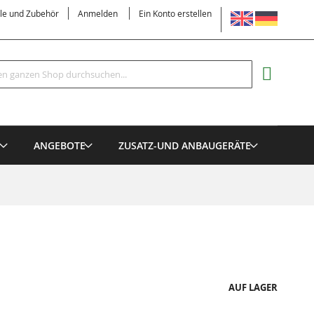
SPRACHE
ile und Zubehör
Anmelden
Ein Konto erstellen
Suche
MEIN EI
E
ANGEBOTE
ZUSATZ-UND ANBAUGERÄTE
AUF LAGER