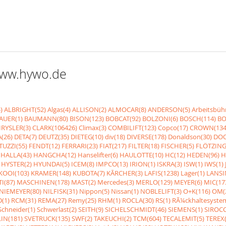
 www.hywo.de
)
ALBRIGHT(52)
Algas(4)
ALLISON(2)
ALMOCAR(8)
ANDERSON(5)
Arbeitsbüh
AUER(1)
BAUMANN(80)
BISON(123)
BOBCAT(92)
BOLZONI(6)
BOSCH(114)
BO
RYSLER(3)
CLARK(106426)
Climax(3)
COMBILIFT(123)
Copco(17)
CROWN(134
(26)
DETA(7)
DEUTZ(35)
DIETEG(10)
div(18)
DIVERSE(178)
Donaldson(30)
DOO
UZZI(55)
FENDT(12)
FERRARI(23)
FIAT(217)
FILTER(18)
FISCHER(5)
FLÖTZING
HALLA(43)
HANGCHA(12)
Hanselifter(6)
HAULOTTE(10)
HC(12)
HEDEN(96)
H
HYSTER(2)
HYUNDAI(5)
ICEM(8)
IMPCO(13)
IRION(1)
ISKRA(3)
ISW(1)
IWS(1)
KOOI(103)
KRAMER(148)
KUBOTA(7)
KÃRCHER(3)
LAFIS(1238)
Lager(1)
LANSI
I(87)
MASCHINEN(178)
MAST(2)
Mercedes(3)
MERLO(129)
MEYER(6)
MIC(17
NIEMEYER(80)
NILFISK(31)
Nippon(5)
Nissan(1)
NOBLELIFT(3)
O+K(116)
OM(
(1)
RCM(31)
REMA(27)
Remy(25)
RHM(1)
ROCLA(30)
RS(1)
RÃ¼ckhaltesyste
Schneider(1)
Schwerlast(2)
SEITH(9)
SICHELSCHMIDT(46)
SIEMENS(1)
SIROCC
IN(181)
SVETRUCK(135)
SWF(2)
TAKEUCHI(2)
TCM(604)
TECALEMIT(5)
TEREX(