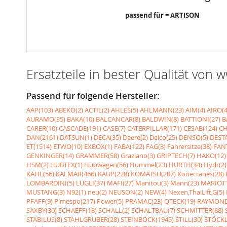
passend für = ARTISON
Ersatzteile in bester Qualität von
Passend für folgende Hersteller:
AAP(103)
ABEKO(2)
ACTIL(2)
AHLES(5)
AHLMANN(23)
AIM(4)
AIRO(4
AURAMO(35)
BAKA(10)
BALCANCAR(8)
BALDWIN(8)
BATTIONI(27)
B
CARER(10)
CASCADE(191)
CASE(7)
CATERPILLAR(171)
CESAB(124)
CH
DAN(2161)
DATSUN(1)
DECA(35)
Deere(2)
Delco(25)
DENSO(5)
DESTA
ET(1514)
ETWO(10)
EXBOX(1)
FABA(122)
FAG(3)
Fahrersitze(38)
FANT
GENKINGER(14)
GRAMMER(58)
Graziano(3)
GRIPTECH(7)
HAKO(12)
HSM(2)
HUBTEX(1)
Hubwagen(56)
Hummel(23)
HURTH(34)
Hydr(2)
KAHL(56)
KALMAR(466)
KAUP(228)
KOMATSU(207)
Konecranes(28)
LOMBARDINI(5)
LUGLI(37)
MAFI(27)
Manitou(3)
Mann(23)
MARIOTT
MUSTANG(3)
N92(1)
neu(2)
NEUSON(2)
NEW(4)
Nexen,ThaiLift,G(5)
PFAFF(9)
Pimespo(217)
Power(5)
PRAMAC(23)
QTECK(19)
RAYMOND
SAXBY(30)
SCHAEFF(18)
SCHALL(2)
SCHALTBAU(7)
SCHMITTER(88)
STABILUS(8)
STAHLGRUBER(28)
STEINBOCK(1945)
STILL(30)
STÖCKL