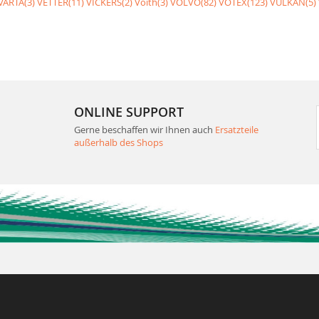
VARTA(3)
VETTER(11)
VICKERS(2)
Voith(3)
VOLVO(82)
VOTEX(123)
VULKAN(5)
ONLINE SUPPORT
Gerne beschaffen wir Ihnen auch
Ersatzteile
außerhalb des Shops