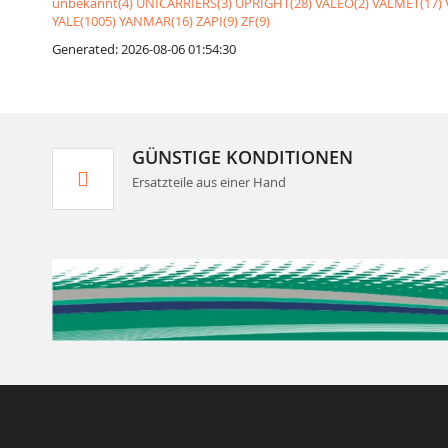
unbekannt(4)
UNICARRIERS(3)
UPRIGHT(28)
VALEO(2)
VALMET(17)
YALE(1005)
YANMAR(16)
ZAPI(9)
ZF(9)
Generated: 2026-08-06 01:54:30
GÜNSTIGE KONDITIONEN
Ersatzteile aus einer Hand