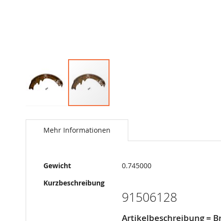
Springe
zum
Anfang
Mehr Informationen
der
Bildergalerie
Mehr
Gewicht
0.745000
Informationen
Kurzbeschreibung
91506128
Artikelbeschreibung = 