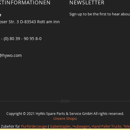
KTINFORMATIONEN
NEWSLETTER
Sign up to be the first to hear abou
e
ser Str. 3 D-83543 Rott am Inn
 - (0) 80 39 - 90 95 8-0
@hywo.com
Copyright © 2021 HyWo Spare Parts & Service GmbH All rights reserved.
Unsere Shops
:
d Zubehör für
Flurförderzeuge
(
Gabelstapler
,
Hubwagen
,
Hand Pallet Trucks, Tel