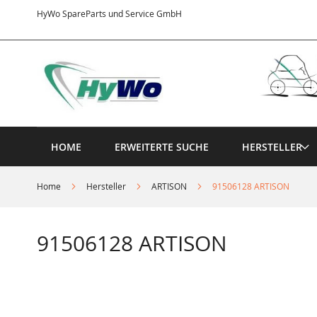
Direkt
HyWo SpareParts und Service GmbH
zum
Inhalt
HOME
ERWEITERTE SUCHE
HERSTELLER
Home
Hersteller
ARTISON
91506128 ARTISON
91506128 ARTISON
Springe
zum
Ende