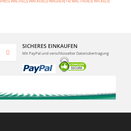
VW(5)
WACHE(2)
WACKER(2)
WAGNER(14)
WALTHER(3)
WICKE(3)
SICHERES EINKAUFEN
Mit PayPal und verschlüsselter Datenübertragung