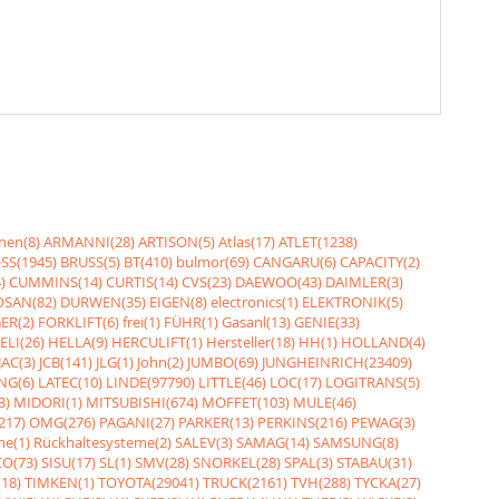
nen(8)
ARMANNI(28)
ARTISON(5)
Atlas(17)
ATLET(1238)
SS(1945)
BRUSS(5)
BT(410)
bulmor(69)
CANGARU(6)
CAPACITY(2)
)
CUMMINS(14)
CURTIS(14)
CVS(23)
DAEWOO(43)
DAIMLER(3)
SAN(82)
DURWEN(35)
EIGEN(8)
electronics(1)
ELEKTRONIK(5)
ER(2)
FORKLIFT(6)
frei(1)
FÜHR(1)
Gasanl(13)
GENIE(33)
ELI(26)
HELLA(9)
HERCULIFT(1)
Hersteller(18)
HH(1)
HOLLAND(4)
JAC(3)
JCB(141)
JLG(1)
John(2)
JUMBO(69)
JUNGHEINRICH(23409)
NG(6)
LATEC(10)
LINDE(97790)
LITTLE(46)
LOC(17)
LOGITRANS(5)
3)
MIDORI(1)
MITSUBISHI(674)
MOFFET(103)
MULE(46)
217)
OMG(276)
PAGANI(27)
PARKER(13)
PERKINS(216)
PEWAG(3)
me(1)
Rückhaltesysteme(2)
SALEV(3)
SAMAG(14)
SAMSUNG(8)
O(73)
SISU(17)
SL(1)
SMV(28)
SNORKEL(28)
SPAL(3)
STABAU(31)
18)
TIMKEN(1)
TOYOTA(29041)
TRUCK(2161)
TVH(288)
TYCKA(27)