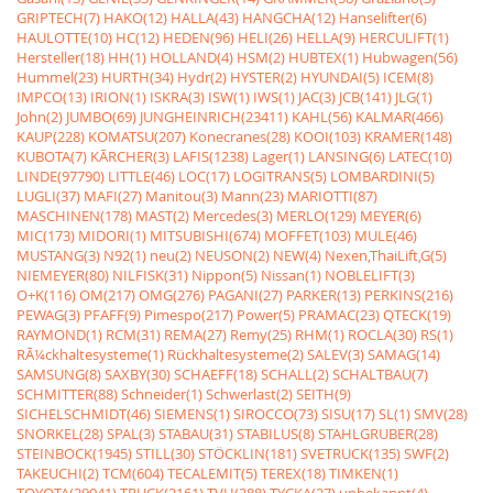
GRIPTECH(7)
HAKO(12)
HALLA(43)
HANGCHA(12)
Hanselifter(6)
HAULOTTE(10)
HC(12)
HEDEN(96)
HELI(26)
HELLA(9)
HERCULIFT(1)
Hersteller(18)
HH(1)
HOLLAND(4)
HSM(2)
HUBTEX(1)
Hubwagen(56)
Hummel(23)
HURTH(34)
Hydr(2)
HYSTER(2)
HYUNDAI(5)
ICEM(8)
IMPCO(13)
IRION(1)
ISKRA(3)
ISW(1)
IWS(1)
JAC(3)
JCB(141)
JLG(1)
John(2)
JUMBO(69)
JUNGHEINRICH(23411)
KAHL(56)
KALMAR(466)
KAUP(228)
KOMATSU(207)
Konecranes(28)
KOOI(103)
KRAMER(148)
KUBOTA(7)
KÃRCHER(3)
LAFIS(1238)
Lager(1)
LANSING(6)
LATEC(10)
LINDE(97790)
LITTLE(46)
LOC(17)
LOGITRANS(5)
LOMBARDINI(5)
LUGLI(37)
MAFI(27)
Manitou(3)
Mann(23)
MARIOTTI(87)
MASCHINEN(178)
MAST(2)
Mercedes(3)
MERLO(129)
MEYER(6)
MIC(173)
MIDORI(1)
MITSUBISHI(674)
MOFFET(103)
MULE(46)
MUSTANG(3)
N92(1)
neu(2)
NEUSON(2)
NEW(4)
Nexen,ThaiLift,G(5)
NIEMEYER(80)
NILFISK(31)
Nippon(5)
Nissan(1)
NOBLELIFT(3)
O+K(116)
OM(217)
OMG(276)
PAGANI(27)
PARKER(13)
PERKINS(216)
PEWAG(3)
PFAFF(9)
Pimespo(217)
Power(5)
PRAMAC(23)
QTECK(19)
RAYMOND(1)
RCM(31)
REMA(27)
Remy(25)
RHM(1)
ROCLA(30)
RS(1)
RÃ¼ckhaltesysteme(1)
Rückhaltesysteme(2)
SALEV(3)
SAMAG(14)
SAMSUNG(8)
SAXBY(30)
SCHAEFF(18)
SCHALL(2)
SCHALTBAU(7)
SCHMITTER(88)
Schneider(1)
Schwerlast(2)
SEITH(9)
SICHELSCHMIDT(46)
SIEMENS(1)
SIROCCO(73)
SISU(17)
SL(1)
SMV(28)
SNORKEL(28)
SPAL(3)
STABAU(31)
STABILUS(8)
STAHLGRUBER(28)
STEINBOCK(1945)
STILL(30)
STÖCKLIN(181)
SVETRUCK(135)
SWF(2)
TAKEUCHI(2)
TCM(604)
TECALEMIT(5)
TEREX(18)
TIMKEN(1)