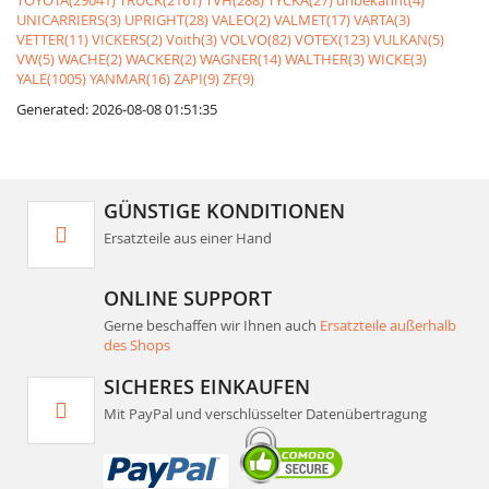
TOYOTA(29041)
TRUCK(2161)
TVH(288)
TYCKA(27)
unbekannt(4)
UNICARRIERS(3)
UPRIGHT(28)
VALEO(2)
VALMET(17)
VARTA(3)
VETTER(11)
VICKERS(2)
Voith(3)
VOLVO(82)
VOTEX(123)
VULKAN(5)
VW(5)
WACHE(2)
WACKER(2)
WAGNER(14)
WALTHER(3)
WICKE(3)
YALE(1005)
YANMAR(16)
ZAPI(9)
ZF(9)
Generated: 2026-08-08 01:51:35
GÜNSTIGE KONDITIONEN
Ersatzteile aus einer Hand
ONLINE SUPPORT
Gerne beschaffen wir Ihnen auch
Ersatzteile außerhalb
des Shops
SICHERES EINKAUFEN
Mit PayPal und verschlüsselter Datenübertragung