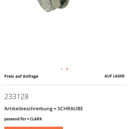
Springe
Preis auf Anfrage
AUF LAGER
zum
Anfang
der
233128
Bildergalerie
Artikelbeschreibung = SCHRAUBE
passend für = CLARK