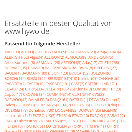
Ersatzteile in bester Qualität von
www.hywo.de
Passend für folgende Hersteller:
AAP(103)
ABEKO(2)
ACTIL(2)
AHLES(5)
AHLMANN(23)
AIM(4)
AIRO(4)
ALBRIGHT(52)
Algas(4)
ALLISON(2)
ALMOCAR(8)
ANDERSON(5)
Arbeitsbühnen(8)
ARMANNI(28)
ARTISON(5)
Atlas(17)
ATLET(1238)
AURAMO(35)
BAKA(10)
BALCANCAR(8)
BALDWIN(8)
BATTIONI(27)
BAUER(1)
BAUMANN(80)
BISON(123)
BOBCAT(92)
BOLZONI(6)
BOSCH(114)
BOSS(1945)
BRUSS(5)
BT(410)
bulmor(69)
CANGARU(6)
CAPACITY(2)
CARER(10)
CASCADE(191)
CASE(7)
CATERPILLAR(171)
CESAB(124)
CHRYSLER(3)
CLARK(106426)
Climax(3)
COMBILIFT(123)
Copco(17)
CROWN(134)
CUMMINS(14)
CURTIS(14)
CVS(23)
DAEWOO(43)
DAIMLER(3)
DAN(2161)
DATSUN(1)
DECA(35)
Deere(2)
Delco(25)
DENSO(5)
DESTA(26)
DETA(7)
DEUTZ(35)
DIETEG(10)
div(18)
DIVERSE(178)
Donaldson(30)
DOOSAN(82)
DURWEN(35)
EIGEN(8)
electronics(1)
ELEKTRONIK(5)
ET(1514)
ETWO(10)
EXBOX(1)
FABA(122)
FAG(3)
Fahrersitze(38)
FANTUZZI(55)
FENDT(12)
FERRARI(23)
FIAT(217)
FILTER(18)
FISCHER(5)
FLÖTZINGER(2)
FORKLIFT(6)
frei(1)
FÜHR(1)
Gasanl(13)
GENIE(33)
GENKINGER(14)
GRAMMER(58)
Graziano(3)