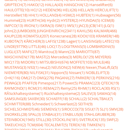
GRIPTECH(7)
HAKO(12)
HALLA(43)
HANGCHA(12)
Hanselifter(6)
HAULOTTE(10)
HC(12)
HEDEN(96)
HELI(26)
HELLA(9)
HERCULIFT(1)
Hersteller(18)
HH(1)
HOLLAND(4)
HSM(2)
HUBTEX(1)
Hubwagen(56)
Hummel(23)
HURTH(34)
Hydr(2)
HYSTER(2)
HYUNDAI(5)
ICEM(8)
IMPCO(13)
IRION(1)
ISKRA(3)
ISW(1)
IWS(1)
JAC(3)
JCB(141)
JLG(1)
John(2)
JUMBO(69)
JUNGHEINRICH(23411)
KAHL(56)
KALMAR(466)
KAUP(228)
KOMATSU(207)
Konecranes(28)
KOOI(103)
KRAMER(148)
KUBOTA(7)
KÃRCHER(3)
LAFIS(1238)
Lager(1)
LANSING(6)
LATEC(10)
LINDE(97790)
LITTLE(46)
LOC(17)
LOGITRANS(5)
LOMBARDINI(5)
LUGLI(37)
MAFI(27)
Manitou(3)
Mann(23)
MARIOTTI(87)
MASCHINEN(178)
MAST(2)
Mercedes(3)
MERLO(129)
MEYER(6)
MIC(173)
MIDORI(1)
MITSUBISHI(674)
MOFFET(103)
MULE(46)
MUSTANG(3)
N92(1)
neu(2)
NEUSON(2)
NEW(4)
Nexen,ThaiLift,G(5)
NIEMEYER(80)
NILFISK(31)
Nippon(5)
Nissan(1)
NOBLELIFT(3)
O+K(116)
OM(217)
OMG(276)
PAGANI(27)
PARKER(13)
PERKINS(216)
PEWAG(3)
PFAFF(9)
Pimespo(217)
Power(5)
PRAMAC(23)
QTECK(19)
RAYMOND(1)
RCM(31)
REMA(27)
Remy(25)
RHM(1)
ROCLA(30)
RS(1)
RÃ¼ckhaltesysteme(1)
Rückhaltesysteme(2)
SALEV(3)
SAMAG(14)
SAMSUNG(8)
SAXBY(30)
SCHAEFF(18)
SCHALL(2)
SCHALTBAU(7)
SCHMITTER(88)
Schneider(1)
Schwerlast(2)
SEITH(9)
SICHELSCHMIDT(46)
SIEMENS(1)
SIROCCO(73)
SISU(17)
SL(1)
SMV(28)
SNORKEL(28)
SPAL(3)
STABAU(31)
STABILUS(8)
STAHLGRUBER(28)
STEINBOCK(1945)
STILL(30)
STÖCKLIN(181)
SVETRUCK(135)
SWF(2)
TAKEUCHI(2)
TCM(604)
TECALEMIT(5)
TEREX(18)
TIMKEN(1)