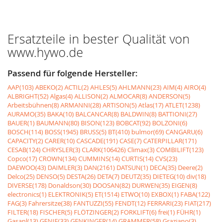
Ersatzteile in bester Qualität von
www.hywo.de
Passend für folgende Hersteller:
AAP(103)
ABEKO(2)
ACTIL(2)
AHLES(5)
AHLMANN(23)
AIM(4)
AIRO(4)
ALBRIGHT(52)
Algas(4)
ALLISON(2)
ALMOCAR(8)
ANDERSON(5)
Arbeitsbühnen(8)
ARMANNI(28)
ARTISON(5)
Atlas(17)
ATLET(1238)
AURAMO(35)
BAKA(10)
BALCANCAR(8)
BALDWIN(8)
BATTIONI(27)
BAUER(1)
BAUMANN(80)
BISON(123)
BOBCAT(92)
BOLZONI(6)
BOSCH(114)
BOSS(1945)
BRUSS(5)
BT(410)
bulmor(69)
CANGARU(6)
CAPACITY(2)
CARER(10)
CASCADE(191)
CASE(7)
CATERPILLAR(171)
CESAB(124)
CHRYSLER(3)
CLARK(106426)
Climax(3)
COMBILIFT(123)
Copco(17)
CROWN(134)
CUMMINS(14)
CURTIS(14)
CVS(23)
DAEWOO(43)
DAIMLER(3)
DAN(2161)
DATSUN(1)
DECA(35)
Deere(2)
Delco(25)
DENSO(5)
DESTA(26)
DETA(7)
DEUTZ(35)
DIETEG(10)
div(18)
DIVERSE(178)
Donaldson(30)
DOOSAN(82)
DURWEN(35)
EIGEN(8)
electronics(1)
ELEKTRONIK(5)
ET(1514)
ETWO(10)
EXBOX(1)
FABA(122)
FAG(3)
Fahrersitze(38)
FANTUZZI(55)
FENDT(12)
FERRARI(23)
FIAT(217)
FILTER(18)
FISCHER(5)
FLÖTZINGER(2)
FORKLIFT(6)
frei(1)
FÜHR(1)
Gasanl(13)
GENIE(33)
GENKINGER(14)
GRAMMER(58)
Graziano(3)