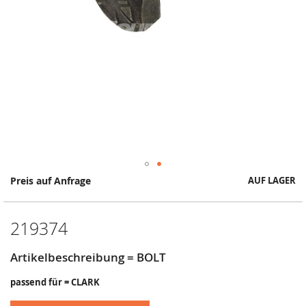
Springe
Preis auf Anfrage
AUF LAGER
zum
Anfang
der
219374
Bildergalerie
Artikelbeschreibung = BOLT
passend für = CLARK