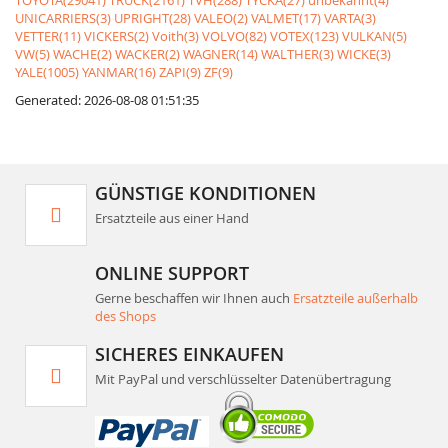
TOYOTA(29041)
TRUCK(2161)
TVH(288)
TYCKA(27)
unbekannt(4)
UNICARRIERS(3)
UPRIGHT(28)
VALEO(2)
VALMET(17)
VARTA(3)
VETTER(11)
VICKERS(2)
Voith(3)
VOLVO(82)
VOTEX(123)
VULKAN(5)
VW(5)
WACHE(2)
WACKER(2)
WAGNER(14)
WALTHER(3)
WICKE(3)
YALE(1005)
YANMAR(16)
ZAPI(9)
ZF(9)
Generated: 2026-08-08 01:51:35
GÜNSTIGE KONDITIONEN
Ersatzteile aus einer Hand
ONLINE SUPPORT
Gerne beschaffen wir Ihnen auch
Ersatzteile außerhalb
des Shops
SICHERES EINKAUFEN
Mit PayPal und verschlüsselter Datenübertragung