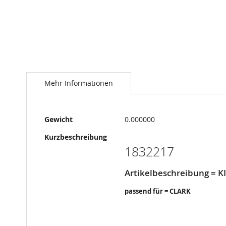
Springe
zum
Anfang
Mehr Informationen
der
Bildergalerie
Mehr
Gewicht
0.000000
Informationen
Kurzbeschreibung
1832217
Artikelbeschreibung = K
passend für = CLARK