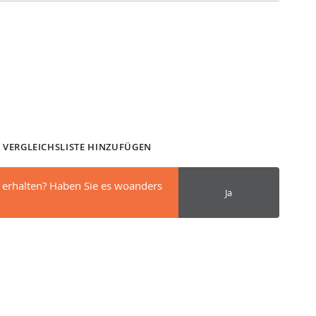
 VERGLEICHSLISTE HINZUFÜGEN
 erhalten? Haben Sie es woanders
Ja