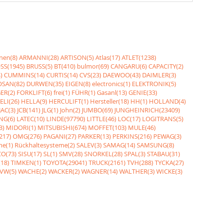
nen(8)
ARMANNI(28)
ARTISON(5)
Atlas(17)
ATLET(1238)
SS(1945)
BRUSS(5)
BT(410)
bulmor(69)
CANGARU(6)
CAPACITY(2)
)
CUMMINS(14)
CURTIS(14)
CVS(23)
DAEWOO(43)
DAIMLER(3)
SAN(82)
DURWEN(35)
EIGEN(8)
electronics(1)
ELEKTRONIK(5)
ER(2)
FORKLIFT(6)
frei(1)
FÜHR(1)
Gasanl(13)
GENIE(33)
ELI(26)
HELLA(9)
HERCULIFT(1)
Hersteller(18)
HH(1)
HOLLAND(4)
JAC(3)
JCB(141)
JLG(1)
John(2)
JUMBO(69)
JUNGHEINRICH(23409)
NG(6)
LATEC(10)
LINDE(97790)
LITTLE(46)
LOC(17)
LOGITRANS(5)
3)
MIDORI(1)
MITSUBISHI(674)
MOFFET(103)
MULE(46)
217)
OMG(276)
PAGANI(27)
PARKER(13)
PERKINS(216)
PEWAG(3)
me(1)
Rückhaltesysteme(2)
SALEV(3)
SAMAG(14)
SAMSUNG(8)
O(73)
SISU(17)
SL(1)
SMV(28)
SNORKEL(28)
SPAL(3)
STABAU(31)
18)
TIMKEN(1)
TOYOTA(29041)
TRUCK(2161)
TVH(288)
TYCKA(27)
VW(5)
WACHE(2)
WACKER(2)
WAGNER(14)
WALTHER(3)
WICKE(3)