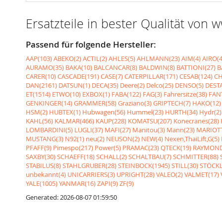
Ersatzteile in bester Qualität von
Passend für folgende Hersteller:
AAP(103)
ABEKO(2)
ACTIL(2)
AHLES(5)
AHLMANN(23)
AIM(4)
AIRO(4
AURAMO(35)
BAKA(10)
BALCANCAR(8)
BALDWIN(8)
BATTIONI(27)
B
CARER(10)
CASCADE(191)
CASE(7)
CATERPILLAR(171)
CESAB(124)
CH
DAN(2161)
DATSUN(1)
DECA(35)
Deere(2)
Delco(25)
DENSO(5)
DESTA
ET(1514)
ETWO(10)
EXBOX(1)
FABA(122)
FAG(3)
Fahrersitze(38)
FANT
GENKINGER(14)
GRAMMER(58)
Graziano(3)
GRIPTECH(7)
HAKO(12)
HSM(2)
HUBTEX(1)
Hubwagen(56)
Hummel(23)
HURTH(34)
Hydr(2)
KAHL(56)
KALMAR(466)
KAUP(228)
KOMATSU(207)
Konecranes(28)
LOMBARDINI(5)
LUGLI(37)
MAFI(27)
Manitou(3)
Mann(23)
MARIOTT
MUSTANG(3)
N92(1)
neu(2)
NEUSON(2)
NEW(4)
Nexen,ThaiLift,G(5)
PFAFF(9)
Pimespo(217)
Power(5)
PRAMAC(23)
QTECK(19)
RAYMOND
SAXBY(30)
SCHAEFF(18)
SCHALL(2)
SCHALTBAU(7)
SCHMITTER(88)
STABILUS(8)
STAHLGRUBER(28)
STEINBOCK(1945)
STILL(30)
STÖCKL
unbekannt(4)
UNICARRIERS(3)
UPRIGHT(28)
VALEO(2)
VALMET(17)
YALE(1005)
YANMAR(16)
ZAPI(9)
ZF(9)
Generated: 2026-08-07 01:59:50