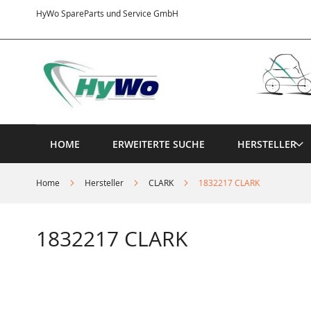
Direkt
HyWo SpareParts und Service GmbH
zum
Inhalt
HOME
ERWEITERTE SUCHE
HERSTELLER
Home
Hersteller
CLARK
1832217 CLARK
1832217 CLARK
Springe
zum
Ende