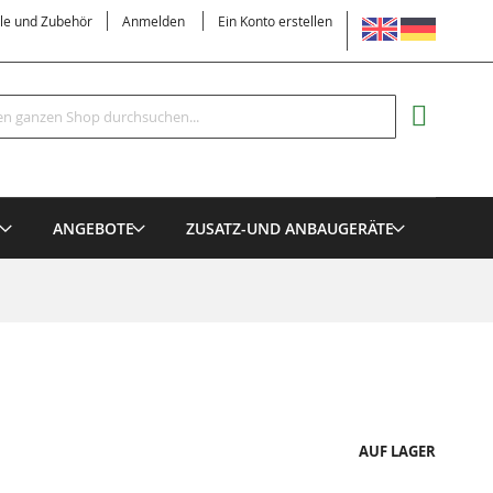
SPRACHE
ile und Zubehör
Anmelden
Ein Konto erstellen
Suche
MEIN EI
E
ANGEBOTE
ZUSATZ-UND ANBAUGERÄTE
AUF LAGER