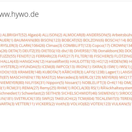
 www.hywo.de
)
ALBRIGHT(52)
Algas(4)
ALLISON(2)
ALMOCAR(8)
ANDERSON(5)
Arbeitsbüh
AUER(1)
BAUMANN(80)
BISON(123)
BOBCAT(92)
BOLZONI(6)
BOSCH(114)
BO
RYSLER(3)
CLARK(106426)
Climax(3)
COMBILIFT(123)
Copco(17)
CROWN(134
(26)
DETA(7)
DEUTZ(35)
DIETEG(10)
div(18)
DIVERSE(178)
Donaldson(30)
DOO
UZZI(55)
FENDT(12)
FERRARI(23)
FIAT(217)
FILTER(18)
FISCHER(5)
FLÖTZING
HALLA(43)
HANGCHA(12)
Hanselifter(6)
HAULOTTE(10)
HC(12)
HEDEN(96)
H
HYSTER(2)
HYUNDAI(5)
ICEM(8)
IMPCO(13)
IRION(1)
ISKRA(3)
ISW(1)
IWS(1)
KOOI(103)
KRAMER(148)
KUBOTA(7)
KÃRCHER(3)
LAFIS(1238)
Lager(1)
LANSI
I(87)
MASCHINEN(178)
MAST(2)
Mercedes(3)
MERLO(129)
MEYER(6)
MIC(17
NIEMEYER(80)
NILFISK(31)
Nippon(5)
Nissan(1)
NOBLELIFT(3)
O+K(116)
OM(
(1)
RCM(31)
REMA(27)
Remy(25)
RHM(1)
ROCLA(30)
RS(1)
RÃ¼ckhaltesyste
Schneider(1)
Schwerlast(2)
SEITH(9)
SICHELSCHMIDT(46)
SIEMENS(1)
SIROCC
IN(181)
SVETRUCK(135)
SWF(2)
TAKEUCHI(2)
TCM(604)
TECALEMIT(5)
TEREX(
VARTA(3)
VETTER(11)
VICKERS(2)
Voith(3)
VOLVO(82)
VOTEX(123)
VULKAN(5)