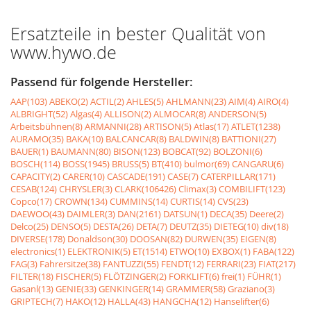
Ersatzteile in bester Qualität von
www.hywo.de
Passend für folgende Hersteller:
AAP(103)
ABEKO(2)
ACTIL(2)
AHLES(5)
AHLMANN(23)
AIM(4)
AIRO(4)
ALBRIGHT(52)
Algas(4)
ALLISON(2)
ALMOCAR(8)
ANDERSON(5)
Arbeitsbühnen(8)
ARMANNI(28)
ARTISON(5)
Atlas(17)
ATLET(1238)
AURAMO(35)
BAKA(10)
BALCANCAR(8)
BALDWIN(8)
BATTIONI(27)
BAUER(1)
BAUMANN(80)
BISON(123)
BOBCAT(92)
BOLZONI(6)
BOSCH(114)
BOSS(1945)
BRUSS(5)
BT(410)
bulmor(69)
CANGARU(6)
CAPACITY(2)
CARER(10)
CASCADE(191)
CASE(7)
CATERPILLAR(171)
CESAB(124)
CHRYSLER(3)
CLARK(106426)
Climax(3)
COMBILIFT(123)
Copco(17)
CROWN(134)
CUMMINS(14)
CURTIS(14)
CVS(23)
DAEWOO(43)
DAIMLER(3)
DAN(2161)
DATSUN(1)
DECA(35)
Deere(2)
Delco(25)
DENSO(5)
DESTA(26)
DETA(7)
DEUTZ(35)
DIETEG(10)
div(18)
DIVERSE(178)
Donaldson(30)
DOOSAN(82)
DURWEN(35)
EIGEN(8)
electronics(1)
ELEKTRONIK(5)
ET(1514)
ETWO(10)
EXBOX(1)
FABA(122)
FAG(3)
Fahrersitze(38)
FANTUZZI(55)
FENDT(12)
FERRARI(23)
FIAT(217)
FILTER(18)
FISCHER(5)
FLÖTZINGER(2)
FORKLIFT(6)
frei(1)
FÜHR(1)
Gasanl(13)
GENIE(33)
GENKINGER(14)
GRAMMER(58)
Graziano(3)
GRIPTECH(7)
HAKO(12)
HALLA(43)
HANGCHA(12)
Hanselifter(6)