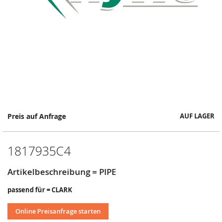
Springe
Preis auf Anfrage
AUF LAGER
zum
Anfang
der
1817935C4
Bildergalerie
Artikelbeschreibung = PIPE
passend für = CLARK
Online Preisanfrage starten