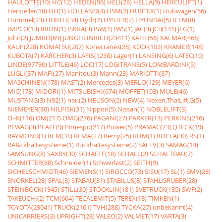
HAULOTTE(10)
HC(12)
HEDEN(96)
HELI(26)
HELLA(9)
HERCULIFT(1)
Hersteller(18)
HH(1)
HOLLAND(4)
HSM(2)
HUBTEX(1)
Hubwagen(56)
Hummel(23)
HURTH(34)
Hydr(2)
HYSTER(2)
HYUNDAI(5)
ICEM(8)
IMPCO(13)
IRION(1)
ISKRA(3)
ISW(1)
IWS(1)
JAC(3)
JCB(141)
JLG(1)
John(2)
JUMBO(69)
JUNGHEINRICH(23411)
KAHL(56)
KALMAR(466)
KAUP(228)
KOMATSU(207)
Konecranes(28)
KOOI(103)
KRAMER(148)
KUBOTA(7)
KÃRCHER(3)
LAFIS(1238)
Lager(1)
LANSING(6)
LATEC(10)
LINDE(97790)
LITTLE(46)
LOC(17)
LOGITRANS(5)
LOMBARDINI(5)
LUGLI(37)
MAFI(27)
Manitou(3)
Mann(23)
MARIOTTI(87)
MASCHINEN(178)
MAST(2)
Mercedes(3)
MERLO(129)
MEYER(6)
MIC(173)
MIDORI(1)
MITSUBISHI(674)
MOFFET(103)
MULE(46)
MUSTANG(3)
N92(1)
neu(2)
NEUSON(2)
NEW(4)
Nexen,ThaiLift,G(5)
NIEMEYER(80)
NILFISK(31)
Nippon(5)
Nissan(1)
NOBLELIFT(3)
O+K(116)
OM(217)
OMG(276)
PAGANI(27)
PARKER(13)
PERKINS(216)
PEWAG(3)
PFAFF(9)
Pimespo(217)
Power(5)
PRAMAC(23)
QTECK(19)
RAYMOND(1)
RCM(31)
REMA(27)
Remy(25)
RHM(1)
ROCLA(30)
RS(1)
RÃ¼ckhaltesysteme(1)
Rückhaltesysteme(2)
SALEV(3)
SAMAG(14)
SAMSUNG(8)
SAXBY(30)
SCHAEFF(18)
SCHALL(2)
SCHALTBAU(7)
SCHMITTER(88)
Schneider(1)
Schwerlast(2)
SEITH(9)
SICHELSCHMIDT(46)
SIEMENS(1)
SIROCCO(73)
SISU(17)
SL(1)
SMV(28)
SNORKEL(28)
SPAL(3)
STABAU(31)
STABILUS(8)
STAHLGRUBER(28)
STEINBOCK(1945)
STILL(30)
STÖCKLIN(181)
SVETRUCK(135)
SWF(2)
TAKEUCHI(2)
TCM(604)
TECALEMIT(5)
TEREX(18)
TIMKEN(1)
TOYOTA(29041)
TRUCK(2161)
TVH(288)
TYCKA(27)
unbekannt(4)
UNICARRIERS(3)
UPRIGHT(28)
VALEO(2)
VALMET(17)
VARTA(3)