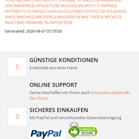
TOYOTA(29041)
TRUCK(2161)
TVH(288)
TYCKA(27)
unbekannt(4)
UNICARRIERS(3)
UPRIGHT(28)
VALEO(2)
VALMET(17)
VARTA(3)
VETTER(11)
VICKERS(2)
Voith(3)
VOLVO(82)
VOTEX(123)
VULKAN(5)
VW(5)
WACHE(2)
WACKER(2)
WAGNER(14)
WALTHER(3)
WICKE(3)
YALE(1005)
YANMAR(16)
ZAPI(9)
ZF(9)
Generated: 2026-08-07 01:59:50
GÜNSTIGE KONDITIONEN
Ersatzteile aus einer Hand
ONLINE SUPPORT
Gerne beschaffen wir Ihnen auch
Ersatzteile außerhalb
des Shops
SICHERES EINKAUFEN
Mit PayPal und verschlüsselter Datenübertragung