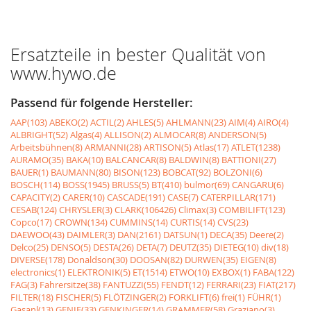
Ersatzteile in bester Qualität von
www.hywo.de
Passend für folgende Hersteller:
AAP(103)
ABEKO(2)
ACTIL(2)
AHLES(5)
AHLMANN(23)
AIM(4)
AIRO(4)
ALBRIGHT(52)
Algas(4)
ALLISON(2)
ALMOCAR(8)
ANDERSON(5)
Arbeitsbühnen(8)
ARMANNI(28)
ARTISON(5)
Atlas(17)
ATLET(1238)
AURAMO(35)
BAKA(10)
BALCANCAR(8)
BALDWIN(8)
BATTIONI(27)
BAUER(1)
BAUMANN(80)
BISON(123)
BOBCAT(92)
BOLZONI(6)
BOSCH(114)
BOSS(1945)
BRUSS(5)
BT(410)
bulmor(69)
CANGARU(6)
CAPACITY(2)
CARER(10)
CASCADE(191)
CASE(7)
CATERPILLAR(171)
CESAB(124)
CHRYSLER(3)
CLARK(106426)
Climax(3)
COMBILIFT(123)
Copco(17)
CROWN(134)
CUMMINS(14)
CURTIS(14)
CVS(23)
DAEWOO(43)
DAIMLER(3)
DAN(2161)
DATSUN(1)
DECA(35)
Deere(2)
Delco(25)
DENSO(5)
DESTA(26)
DETA(7)
DEUTZ(35)
DIETEG(10)
div(18)
DIVERSE(178)
Donaldson(30)
DOOSAN(82)
DURWEN(35)
EIGEN(8)
electronics(1)
ELEKTRONIK(5)
ET(1514)
ETWO(10)
EXBOX(1)
FABA(122)
FAG(3)
Fahrersitze(38)
FANTUZZI(55)
FENDT(12)
FERRARI(23)
FIAT(217)
FILTER(18)
FISCHER(5)
FLÖTZINGER(2)
FORKLIFT(6)
frei(1)
FÜHR(1)
Gasanl(13)
GENIE(33)
GENKINGER(14)
GRAMMER(58)
Graziano(3)