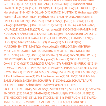
GRIPTECH(7)
HAKO(12)
HALLA(43)
HANGCHA(12)
Hanselifter(6)
HAULOTTE(10)
HC(12)
HEDEN(96)
HELI(26)
HELLA(9)
HERCULIFT(1)
Hersteller(18)
HH(1)
HOLLAND(4)
HSM(2)
HUBTEX(1)
Hubwagen(56)
Hummel(23)
HURTH(34)
Hydr(2)
HYSTER(2)
HYUNDAI(5)
ICEM(8)
IMPCO(13)
IRION(1)
ISKRA(3)
ISW(1)
IWS(1)
JAC(3)
JCB(141)
JLG(1)
John(2)
JUMBO(69)
JUNGHEINRICH(23409)
KAHL(56)
KALMAR(466)
KAUP(228)
KOMATSU(207)
Konecranes(28)
KOOI(103)
KRAMER(148)
KUBOTA(7)
KÃRCHER(3)
LAFIS(1238)
Lager(1)
LANSING(6)
LATEC(10)
LINDE(97790)
LITTLE(46)
LOC(17)
LOGITRANS(5)
LOMBARDINI(5)
LUGLI(37)
MAFI(27)
Manitou(3)
Mann(23)
MARIOTTI(87)
MASCHINEN(178)
MAST(2)
Mercedes(3)
MERLO(129)
MEYER(6)
MIC(173)
MIDORI(1)
MITSUBISHI(674)
MOFFET(103)
MULE(46)
MUSTANG(3)
N92(1)
neu(2)
NEUSON(2)
NEW(4)
Nexen,ThaiLift,G(5)
NIEMEYER(80)
NILFISK(31)
Nippon(5)
Nissan(1)
NOBLELIFT(3)
O+K(116)
OM(217)
OMG(276)
PAGANI(27)
PARKER(13)
PERKINS(216)
PEWAG(3)
PFAFF(9)
Pimespo(217)
Power(5)
PRAMAC(23)
QTECK(19)
RAYMOND(1)
RCM(31)
REMA(27)
Remy(25)
RHM(1)
ROCLA(30)
RS(1)
RÃ¼ckhaltesysteme(1)
Rückhaltesysteme(2)
SALEV(3)
SAMAG(14)
SAMSUNG(8)
SAXBY(30)
SCHAEFF(18)
SCHALL(2)
SCHALTBAU(7)
SCHMITTER(88)
Schneider(1)
Schwerlast(2)
SEITH(9)
SICHELSCHMIDT(46)
SIEMENS(1)
SIROCCO(73)
SISU(17)
SL(1)
SMV(28)
SNORKEL(28)
SPAL(3)
STABAU(31)
STABILUS(8)
STAHLGRUBER(28)
STEINBOCK(1945)
STILL(30)
STÖCKLIN(181)
SVETRUCK(135)
SWF(2)
TAKEUCHI(2)
TCM(604)
TECALEMIT(5)
TEREX(18)
TIMKEN(1)