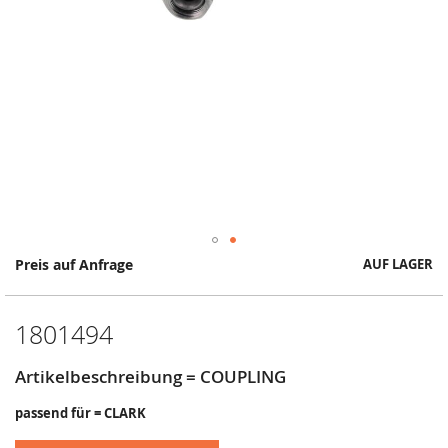
Springe
Preis auf Anfrage
AUF LAGER
zum
Anfang
der
1801494
Bildergalerie
Artikelbeschreibung = COUPLING
passend für = CLARK