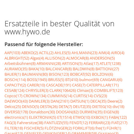
Ersatzteile in bester Qualität von
www.hywo.de
Passend für folgende Hersteller:
AAP(103)
ABEKO(2)
ACTIL(2)
AHLES(5)
AHLMANN(23)
AIM(4)
AIRO(4)
ALBRIGHT(52)
Algas(4)
ALLISON(2)
ALMOCAR(8)
ANDERSON(5)
Arbeitsbühnen(8)
ARMANNI(28)
ARTISON(5)
Atlas(17)
ATLET(1238)
AURAMO(35)
BAKA(10)
BALCANCAR(8)
BALDWIN(8)
BATTIONI(27)
BAUER(1)
BAUMANN(80)
BISON(123)
BOBCAT(92)
BOLZONI(6)
BOSCH(114)
BOSS(1945)
BRUSS(5)
BT(410)
bulmor(69)
CANGARU(6)
CAPACITY(2)
CARER(10)
CASCADE(191)
CASE(7)
CATERPILLAR(171)
CESAB(124)
CHRYSLER(3)
CLARK(106426)
Climax(3)
COMBILIFT(123)
Copco(17)
CROWN(134)
CUMMINS(14)
CURTIS(14)
CVS(23)
DAEWOO(43)
DAIMLER(3)
DAN(2161)
DATSUN(1)
DECA(35)
Deere(2)
Delco(25)
DENSO(5)
DESTA(26)
DETA(7)
DEUTZ(35)
DIETEG(10)
div(18)
DIVERSE(178)
Donaldson(30)
DOOSAN(82)
DURWEN(35)
EIGEN(8)
electronics(1)
ELEKTRONIK(5)
ET(1514)
ETWO(10)
EXBOX(1)
FABA(122)
FAG(3)
Fahrersitze(38)
FANTUZZI(55)
FENDT(12)
FERRARI(23)
FIAT(217)
FILTER(18)
FISCHER(5)
FLÖTZINGER(2)
FORKLIFT(6)
frei(1)
FÜHR(1)
Gasanl(13)
GENIE(33)
GENKINGER(14)
GRAMMER(58)
Graziano(3)