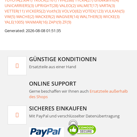
TOYOTA(29041)
TRUCK(2161)
TVH(288)
TYCKA(27)
unbekannt(4)
UNICARRIERS(3)
UPRIGHT(28)
VALEO(2)
VALMET(17)
VARTA(3)
VETTER(11)
VICKERS(2)
Voith(3)
VOLVO(82)
VOTEX(123)
VULKAN(5)
VW(5)
WACHE(2)
WACKER(2)
WAGNER(14)
WALTHER(3)
WICKE(3)
YALE(1005)
YANMAR(16)
ZAPI(9)
ZF(9)
Generated: 2026-08-08 01:51:35
GÜNSTIGE KONDITIONEN
Ersatzteile aus einer Hand
ONLINE SUPPORT
Gerne beschaffen wir Ihnen auch
Ersatzteile außerhalb
des Shops
SICHERES EINKAUFEN
Mit PayPal und verschlüsselter Datenübertragung