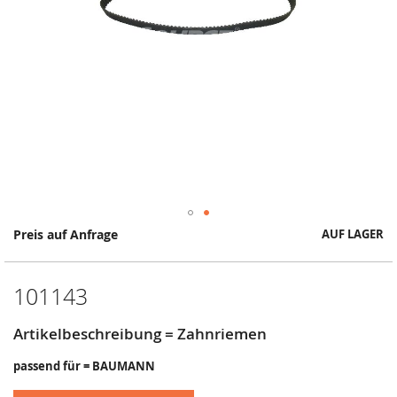
Springe
Preis auf Anfrage
AUF LAGER
zum
Anfang
der
101143
Bildergalerie
Artikelbeschreibung = Zahnriemen
passend für = BAUMANN