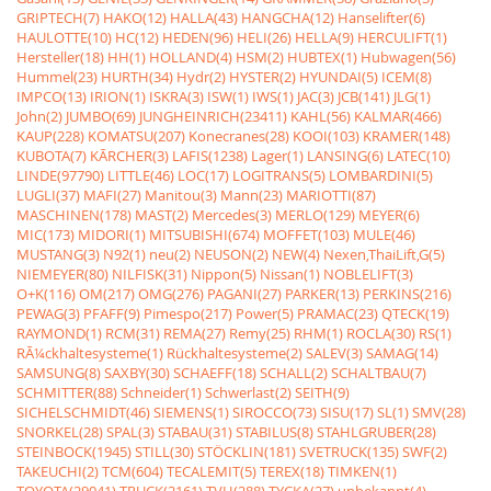
GRIPTECH(7)
HAKO(12)
HALLA(43)
HANGCHA(12)
Hanselifter(6)
HAULOTTE(10)
HC(12)
HEDEN(96)
HELI(26)
HELLA(9)
HERCULIFT(1)
Hersteller(18)
HH(1)
HOLLAND(4)
HSM(2)
HUBTEX(1)
Hubwagen(56)
Hummel(23)
HURTH(34)
Hydr(2)
HYSTER(2)
HYUNDAI(5)
ICEM(8)
IMPCO(13)
IRION(1)
ISKRA(3)
ISW(1)
IWS(1)
JAC(3)
JCB(141)
JLG(1)
John(2)
JUMBO(69)
JUNGHEINRICH(23411)
KAHL(56)
KALMAR(466)
KAUP(228)
KOMATSU(207)
Konecranes(28)
KOOI(103)
KRAMER(148)
KUBOTA(7)
KÃRCHER(3)
LAFIS(1238)
Lager(1)
LANSING(6)
LATEC(10)
LINDE(97790)
LITTLE(46)
LOC(17)
LOGITRANS(5)
LOMBARDINI(5)
LUGLI(37)
MAFI(27)
Manitou(3)
Mann(23)
MARIOTTI(87)
MASCHINEN(178)
MAST(2)
Mercedes(3)
MERLO(129)
MEYER(6)
MIC(173)
MIDORI(1)
MITSUBISHI(674)
MOFFET(103)
MULE(46)
MUSTANG(3)
N92(1)
neu(2)
NEUSON(2)
NEW(4)
Nexen,ThaiLift,G(5)
NIEMEYER(80)
NILFISK(31)
Nippon(5)
Nissan(1)
NOBLELIFT(3)
O+K(116)
OM(217)
OMG(276)
PAGANI(27)
PARKER(13)
PERKINS(216)
PEWAG(3)
PFAFF(9)
Pimespo(217)
Power(5)
PRAMAC(23)
QTECK(19)
RAYMOND(1)
RCM(31)
REMA(27)
Remy(25)
RHM(1)
ROCLA(30)
RS(1)
RÃ¼ckhaltesysteme(1)
Rückhaltesysteme(2)
SALEV(3)
SAMAG(14)
SAMSUNG(8)
SAXBY(30)
SCHAEFF(18)
SCHALL(2)
SCHALTBAU(7)
SCHMITTER(88)
Schneider(1)
Schwerlast(2)
SEITH(9)
SICHELSCHMIDT(46)
SIEMENS(1)
SIROCCO(73)
SISU(17)
SL(1)
SMV(28)
SNORKEL(28)
SPAL(3)
STABAU(31)
STABILUS(8)
STAHLGRUBER(28)
STEINBOCK(1945)
STILL(30)
STÖCKLIN(181)
SVETRUCK(135)
SWF(2)
TAKEUCHI(2)
TCM(604)
TECALEMIT(5)
TEREX(18)
TIMKEN(1)