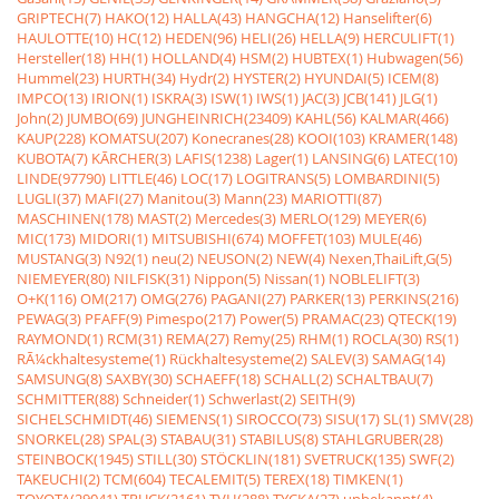
GRIPTECH(7)
HAKO(12)
HALLA(43)
HANGCHA(12)
Hanselifter(6)
HAULOTTE(10)
HC(12)
HEDEN(96)
HELI(26)
HELLA(9)
HERCULIFT(1)
Hersteller(18)
HH(1)
HOLLAND(4)
HSM(2)
HUBTEX(1)
Hubwagen(56)
Hummel(23)
HURTH(34)
Hydr(2)
HYSTER(2)
HYUNDAI(5)
ICEM(8)
IMPCO(13)
IRION(1)
ISKRA(3)
ISW(1)
IWS(1)
JAC(3)
JCB(141)
JLG(1)
John(2)
JUMBO(69)
JUNGHEINRICH(23409)
KAHL(56)
KALMAR(466)
KAUP(228)
KOMATSU(207)
Konecranes(28)
KOOI(103)
KRAMER(148)
KUBOTA(7)
KÃRCHER(3)
LAFIS(1238)
Lager(1)
LANSING(6)
LATEC(10)
LINDE(97790)
LITTLE(46)
LOC(17)
LOGITRANS(5)
LOMBARDINI(5)
LUGLI(37)
MAFI(27)
Manitou(3)
Mann(23)
MARIOTTI(87)
MASCHINEN(178)
MAST(2)
Mercedes(3)
MERLO(129)
MEYER(6)
MIC(173)
MIDORI(1)
MITSUBISHI(674)
MOFFET(103)
MULE(46)
MUSTANG(3)
N92(1)
neu(2)
NEUSON(2)
NEW(4)
Nexen,ThaiLift,G(5)
NIEMEYER(80)
NILFISK(31)
Nippon(5)
Nissan(1)
NOBLELIFT(3)
O+K(116)
OM(217)
OMG(276)
PAGANI(27)
PARKER(13)
PERKINS(216)
PEWAG(3)
PFAFF(9)
Pimespo(217)
Power(5)
PRAMAC(23)
QTECK(19)
RAYMOND(1)
RCM(31)
REMA(27)
Remy(25)
RHM(1)
ROCLA(30)
RS(1)
RÃ¼ckhaltesysteme(1)
Rückhaltesysteme(2)
SALEV(3)
SAMAG(14)
SAMSUNG(8)
SAXBY(30)
SCHAEFF(18)
SCHALL(2)
SCHALTBAU(7)
SCHMITTER(88)
Schneider(1)
Schwerlast(2)
SEITH(9)
SICHELSCHMIDT(46)
SIEMENS(1)
SIROCCO(73)
SISU(17)
SL(1)
SMV(28)
SNORKEL(28)
SPAL(3)
STABAU(31)
STABILUS(8)
STAHLGRUBER(28)
STEINBOCK(1945)
STILL(30)
STÖCKLIN(181)
SVETRUCK(135)
SWF(2)
TAKEUCHI(2)
TCM(604)
TECALEMIT(5)
TEREX(18)
TIMKEN(1)