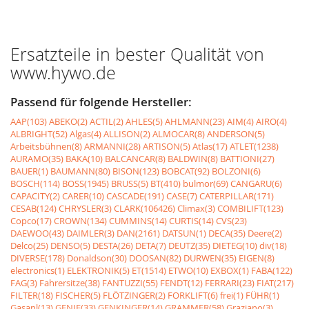
Ersatzteile in bester Qualität von
www.hywo.de
Passend für folgende Hersteller:
AAP(103)
ABEKO(2)
ACTIL(2)
AHLES(5)
AHLMANN(23)
AIM(4)
AIRO(4)
ALBRIGHT(52)
Algas(4)
ALLISON(2)
ALMOCAR(8)
ANDERSON(5)
Arbeitsbühnen(8)
ARMANNI(28)
ARTISON(5)
Atlas(17)
ATLET(1238)
AURAMO(35)
BAKA(10)
BALCANCAR(8)
BALDWIN(8)
BATTIONI(27)
BAUER(1)
BAUMANN(80)
BISON(123)
BOBCAT(92)
BOLZONI(6)
BOSCH(114)
BOSS(1945)
BRUSS(5)
BT(410)
bulmor(69)
CANGARU(6)
CAPACITY(2)
CARER(10)
CASCADE(191)
CASE(7)
CATERPILLAR(171)
CESAB(124)
CHRYSLER(3)
CLARK(106426)
Climax(3)
COMBILIFT(123)
Copco(17)
CROWN(134)
CUMMINS(14)
CURTIS(14)
CVS(23)
DAEWOO(43)
DAIMLER(3)
DAN(2161)
DATSUN(1)
DECA(35)
Deere(2)
Delco(25)
DENSO(5)
DESTA(26)
DETA(7)
DEUTZ(35)
DIETEG(10)
div(18)
DIVERSE(178)
Donaldson(30)
DOOSAN(82)
DURWEN(35)
EIGEN(8)
electronics(1)
ELEKTRONIK(5)
ET(1514)
ETWO(10)
EXBOX(1)
FABA(122)
FAG(3)
Fahrersitze(38)
FANTUZZI(55)
FENDT(12)
FERRARI(23)
FIAT(217)
FILTER(18)
FISCHER(5)
FLÖTZINGER(2)
FORKLIFT(6)
frei(1)
FÜHR(1)
Gasanl(13)
GENIE(33)
GENKINGER(14)
GRAMMER(58)
Graziano(3)