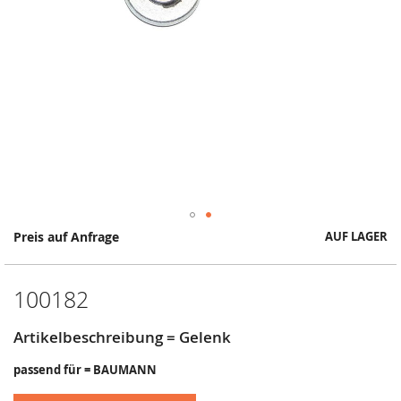
Springe
Preis auf Anfrage
AUF LAGER
zum
Anfang
der
100182
Bildergalerie
Artikelbeschreibung = Gelenk
passend für = BAUMANN