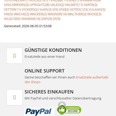
TOYOTA(29041)
TRUCK(2161)
TVH(288)
TYCKA(27)
unbekannt(4)
UNICARRIERS(3)
UPRIGHT(28)
VALEO(2)
VALMET(17)
VARTA(3)
VETTER(11)
VICKERS(2)
Voith(3)
VOLVO(82)
VOTEX(123)
VULKAN(5)
VW(5)
WACHE(2)
WACKER(2)
WAGNER(14)
WALTHER(3)
WICKE(3)
YALE(1005)
YANMAR(16)
ZAPI(9)
ZF(9)
Generated: 2026-08-05 01:53:08
GÜNSTIGE KONDITIONEN
Ersatzteile aus einer Hand
ONLINE SUPPORT
Gerne beschaffen wir Ihnen auch
Ersatzteile außerhalb
des Shops
SICHERES EINKAUFEN
Mit PayPal und verschlüsselter Datenübertragung