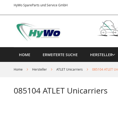
Direkt
HyWo SpareParts und Service GmbH
zum
Inhalt
HOME
ERWEITERTE SUCHE
HERSTELLER
Home
Hersteller
ATLET Unicarriers
085104 ATLET Uni
085104 ATLET Unicarriers
Springe
zum
Ende