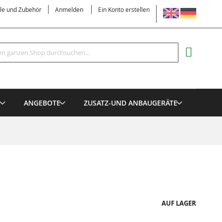
SPRACHE
ile und Zubehör
Anmelden
Ein Konto erstellen
Suche
MEIN EI
E
ANGEBOTE
ZUSATZ-UND ANBAUGERÄTE
AUF LAGER