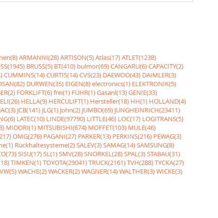
nen(8)
ARMANNI(28)
ARTISON(5)
Atlas(17)
ATLET(1238)
SS(1945)
BRUSS(5)
BT(410)
bulmor(69)
CANGARU(6)
CAPACITY(2)
)
CUMMINS(14)
CURTIS(14)
CVS(23)
DAEWOO(43)
DAIMLER(3)
SAN(82)
DURWEN(35)
EIGEN(8)
electronics(1)
ELEKTRONIK(5)
ER(2)
FORKLIFT(6)
frei(1)
FÜHR(1)
Gasanl(13)
GENIE(33)
ELI(26)
HELLA(9)
HERCULIFT(1)
Hersteller(18)
HH(1)
HOLLAND(4)
JAC(3)
JCB(141)
JLG(1)
John(2)
JUMBO(69)
JUNGHEINRICH(23411)
NG(6)
LATEC(10)
LINDE(97790)
LITTLE(46)
LOC(17)
LOGITRANS(5)
3)
MIDORI(1)
MITSUBISHI(674)
MOFFET(103)
MULE(46)
217)
OMG(276)
PAGANI(27)
PARKER(13)
PERKINS(216)
PEWAG(3)
me(1)
Rückhaltesysteme(2)
SALEV(3)
SAMAG(14)
SAMSUNG(8)
O(73)
SISU(17)
SL(1)
SMV(28)
SNORKEL(28)
SPAL(3)
STABAU(31)
18)
TIMKEN(1)
TOYOTA(29041)
TRUCK(2161)
TVH(288)
TYCKA(27)
VW(5)
WACHE(2)
WACKER(2)
WAGNER(14)
WALTHER(3)
WICKE(3)