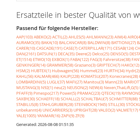
Ersatzteile in bester Qualität von
Passend für folgende Hersteller:
AAP(103)
ABEKO(2)
ACTIL(2)
AHLES(5)
AHLMANN(23)
AIM(4)
AIRO(4
AURAMO(35)
BAKA(10)
BALCANCAR(8)
BALDWIN(8)
BATTIONI(27)
B
CARER(10)
CASCADE(191)
CASE(7)
CATERPILLAR(171)
CESAB(124)
CH
DAN(2161)
DATSUN(1)
DECA(35)
Deere(2)
Delco(25)
DENSO(5)
DESTA
ET(1514)
ETWO(10)
EXBOX(1)
FABA(122)
FAG(3)
Fahrersitze(38)
FANT
GENKINGER(14)
GRAMMER(58)
Graziano(3)
GRIPTECH(7)
HAKO(12)
HSM(2)
HUBTEX(1)
Hubwagen(56)
Hummel(23)
HURTH(34)
Hydr(2)
KAHL(56)
KALMAR(466)
KAUP(228)
KOMATSU(207)
Konecranes(28)
LOMBARDINI(5)
LUGLI(37)
MAFI(27)
Manitou(3)
Mann(23)
MARIOTT
MUSTANG(3)
N92(1)
neu(2)
NEUSON(2)
NEW(4)
Nexen,ThaiLift,G(5)
PFAFF(9)
Pimespo(217)
Power(5)
PRAMAC(23)
QTECK(19)
RAYMOND
SAXBY(30)
SCHAEFF(18)
SCHALL(2)
SCHALTBAU(7)
SCHMITTER(88)
STABILUS(8)
STAHLGRUBER(28)
STEINBOCK(1945)
STILL(30)
STÖCKL
unbekannt(4)
UNICARRIERS(3)
UPRIGHT(28)
VALEO(2)
VALMET(17)
YALE(1005)
YANMAR(16)
ZAPI(9)
ZF(9)
Generated: 2026-08-08 01:51:35