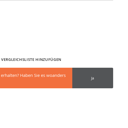
 VERGLEICHSLISTE HINZUFÜGEN
 erhalten? Haben Sie es woanders
Ja