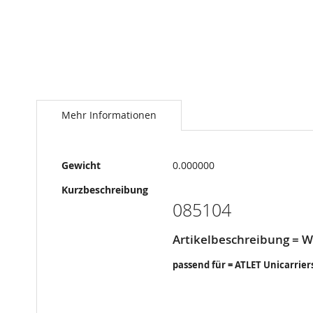
Springe
zum
Anfang
Mehr Informationen
der
Bildergalerie
Mehr
Gewicht
0.000000
Informationen
Kurzbeschreibung
085104
Artikelbeschreibung =
passend für = ATLET Unicarrier