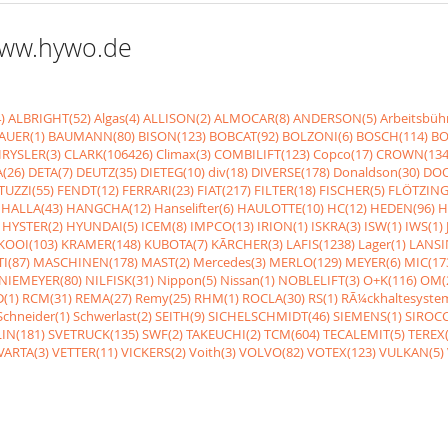
 www.hywo.de
)
ALBRIGHT(52)
Algas(4)
ALLISON(2)
ALMOCAR(8)
ANDERSON(5)
Arbeitsbüh
AUER(1)
BAUMANN(80)
BISON(123)
BOBCAT(92)
BOLZONI(6)
BOSCH(114)
BO
RYSLER(3)
CLARK(106426)
Climax(3)
COMBILIFT(123)
Copco(17)
CROWN(134
(26)
DETA(7)
DEUTZ(35)
DIETEG(10)
div(18)
DIVERSE(178)
Donaldson(30)
DOO
UZZI(55)
FENDT(12)
FERRARI(23)
FIAT(217)
FILTER(18)
FISCHER(5)
FLÖTZING
HALLA(43)
HANGCHA(12)
Hanselifter(6)
HAULOTTE(10)
HC(12)
HEDEN(96)
H
HYSTER(2)
HYUNDAI(5)
ICEM(8)
IMPCO(13)
IRION(1)
ISKRA(3)
ISW(1)
IWS(1)
KOOI(103)
KRAMER(148)
KUBOTA(7)
KÃRCHER(3)
LAFIS(1238)
Lager(1)
LANSI
I(87)
MASCHINEN(178)
MAST(2)
Mercedes(3)
MERLO(129)
MEYER(6)
MIC(17
NIEMEYER(80)
NILFISK(31)
Nippon(5)
Nissan(1)
NOBLELIFT(3)
O+K(116)
OM(
(1)
RCM(31)
REMA(27)
Remy(25)
RHM(1)
ROCLA(30)
RS(1)
RÃ¼ckhaltesyste
Schneider(1)
Schwerlast(2)
SEITH(9)
SICHELSCHMIDT(46)
SIEMENS(1)
SIROCC
IN(181)
SVETRUCK(135)
SWF(2)
TAKEUCHI(2)
TCM(604)
TECALEMIT(5)
TEREX(
VARTA(3)
VETTER(11)
VICKERS(2)
Voith(3)
VOLVO(82)
VOTEX(123)
VULKAN(5)