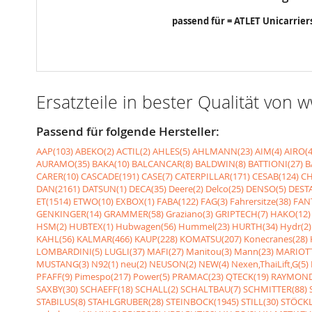
passend für = ATLET Unicarrier
Ersatzteile in bester Qualität von
Passend für folgende Hersteller:
AAP(103)
ABEKO(2)
ACTIL(2)
AHLES(5)
AHLMANN(23)
AIM(4)
AIRO(4
AURAMO(35)
BAKA(10)
BALCANCAR(8)
BALDWIN(8)
BATTIONI(27)
B
CARER(10)
CASCADE(191)
CASE(7)
CATERPILLAR(171)
CESAB(124)
CH
DAN(2161)
DATSUN(1)
DECA(35)
Deere(2)
Delco(25)
DENSO(5)
DESTA
ET(1514)
ETWO(10)
EXBOX(1)
FABA(122)
FAG(3)
Fahrersitze(38)
FANT
GENKINGER(14)
GRAMMER(58)
Graziano(3)
GRIPTECH(7)
HAKO(12)
HSM(2)
HUBTEX(1)
Hubwagen(56)
Hummel(23)
HURTH(34)
Hydr(2)
KAHL(56)
KALMAR(466)
KAUP(228)
KOMATSU(207)
Konecranes(28)
LOMBARDINI(5)
LUGLI(37)
MAFI(27)
Manitou(3)
Mann(23)
MARIOTT
MUSTANG(3)
N92(1)
neu(2)
NEUSON(2)
NEW(4)
Nexen,ThaiLift,G(5)
PFAFF(9)
Pimespo(217)
Power(5)
PRAMAC(23)
QTECK(19)
RAYMOND
SAXBY(30)
SCHAEFF(18)
SCHALL(2)
SCHALTBAU(7)
SCHMITTER(88)
STABILUS(8)
STAHLGRUBER(28)
STEINBOCK(1945)
STILL(30)
STÖCKL