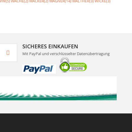
VW(5)
WACHE(2)
WACKER(2)
WAGNER(14)
WALTHER(3)
WICKE(3)
SICHERES EINKAUFEN
Mit PayPal und verschlüsselter Datenübertragung