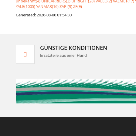
unbekannt(4)
UNICARRIERS(3)
UPRIGHT(28)
VALEO(2)
VALMET(17)
YALE(1005)
YANMAR(16)
ZAPI(9)
ZF(9)
Generated: 2026-08-06 01:54:30
GÜNSTIGE KONDITIONEN
Ersatzteile aus einer Hand