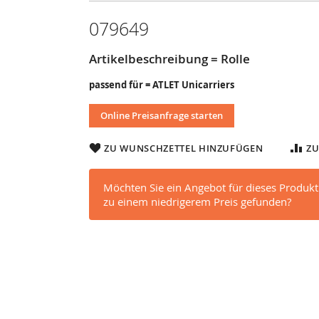
079649
Artikelbeschreibung = Rolle
passend für = ATLET Unicarriers
Online Preisanfrage starten
ZU WUNSCHZETTEL HINZUFÜGEN
ZU
Möchten Sie ein Angebot für dieses Produkt
zu einem niedrigerem Preis gefunden?