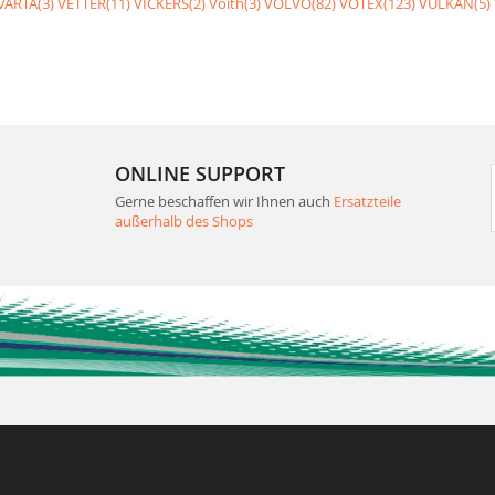
VARTA(3)
VETTER(11)
VICKERS(2)
Voith(3)
VOLVO(82)
VOTEX(123)
VULKAN(5)
ONLINE SUPPORT
Gerne beschaffen wir Ihnen auch
Ersatzteile
außerhalb des Shops