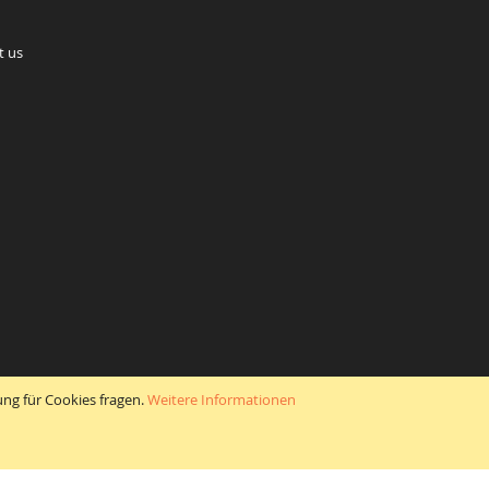
t us
ung für Cookies fragen.
Weitere Informationen
eskopen
) und Anbaugeräten für Stapler spezialisiert.