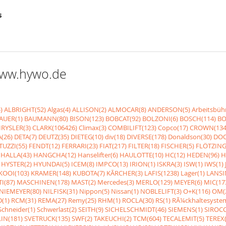
s
 www.hywo.de
)
ALBRIGHT(52)
Algas(4)
ALLISON(2)
ALMOCAR(8)
ANDERSON(5)
Arbeitsbüh
AUER(1)
BAUMANN(80)
BISON(123)
BOBCAT(92)
BOLZONI(6)
BOSCH(114)
BO
RYSLER(3)
CLARK(106426)
Climax(3)
COMBILIFT(123)
Copco(17)
CROWN(134
(26)
DETA(7)
DEUTZ(35)
DIETEG(10)
div(18)
DIVERSE(178)
Donaldson(30)
DOO
UZZI(55)
FENDT(12)
FERRARI(23)
FIAT(217)
FILTER(18)
FISCHER(5)
FLÖTZING
HALLA(43)
HANGCHA(12)
Hanselifter(6)
HAULOTTE(10)
HC(12)
HEDEN(96)
H
HYSTER(2)
HYUNDAI(5)
ICEM(8)
IMPCO(13)
IRION(1)
ISKRA(3)
ISW(1)
IWS(1)
KOOI(103)
KRAMER(148)
KUBOTA(7)
KÃRCHER(3)
LAFIS(1238)
Lager(1)
LANSI
I(87)
MASCHINEN(178)
MAST(2)
Mercedes(3)
MERLO(129)
MEYER(6)
MIC(17
NIEMEYER(80)
NILFISK(31)
Nippon(5)
Nissan(1)
NOBLELIFT(3)
O+K(116)
OM(
(1)
RCM(31)
REMA(27)
Remy(25)
RHM(1)
ROCLA(30)
RS(1)
RÃ¼ckhaltesyste
Schneider(1)
Schwerlast(2)
SEITH(9)
SICHELSCHMIDT(46)
SIEMENS(1)
SIROCC
IN(181)
SVETRUCK(135)
SWF(2)
TAKEUCHI(2)
TCM(604)
TECALEMIT(5)
TEREX(