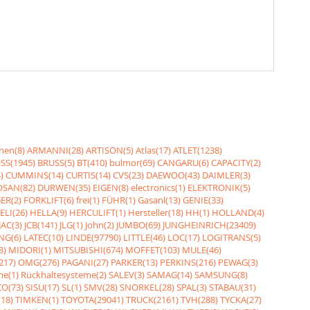
nen(8)
ARMANNI(28)
ARTISON(5)
Atlas(17)
ATLET(1238)
SS(1945)
BRUSS(5)
BT(410)
bulmor(69)
CANGARU(6)
CAPACITY(2)
)
CUMMINS(14)
CURTIS(14)
CVS(23)
DAEWOO(43)
DAIMLER(3)
SAN(82)
DURWEN(35)
EIGEN(8)
electronics(1)
ELEKTRONIK(5)
ER(2)
FORKLIFT(6)
frei(1)
FÜHR(1)
Gasanl(13)
GENIE(33)
ELI(26)
HELLA(9)
HERCULIFT(1)
Hersteller(18)
HH(1)
HOLLAND(4)
JAC(3)
JCB(141)
JLG(1)
John(2)
JUMBO(69)
JUNGHEINRICH(23409)
NG(6)
LATEC(10)
LINDE(97790)
LITTLE(46)
LOC(17)
LOGITRANS(5)
3)
MIDORI(1)
MITSUBISHI(674)
MOFFET(103)
MULE(46)
217)
OMG(276)
PAGANI(27)
PARKER(13)
PERKINS(216)
PEWAG(3)
me(1)
Rückhaltesysteme(2)
SALEV(3)
SAMAG(14)
SAMSUNG(8)
O(73)
SISU(17)
SL(1)
SMV(28)
SNORKEL(28)
SPAL(3)
STABAU(31)
18)
TIMKEN(1)
TOYOTA(29041)
TRUCK(2161)
TVH(288)
TYCKA(27)