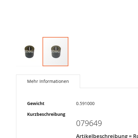
Springe
zum
Anfang
Mehr Informationen
der
Bildergalerie
Mehr
Gewicht
0.591000
Informationen
Kurzbeschreibung
079649
Artikelbeschreibung = Ro