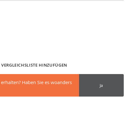
 VERGLEICHSLISTE HINZUFÜGEN
 erhalten? Haben Sie es woanders
Ja