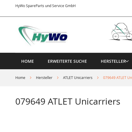
Direkt
HyWo SpareParts und Service GmbH
zum
Inhalt
HOME
ERWEITERTE SUCHE
HERSTELLER
Home
Hersteller
ATLET Unicarriers
079649 ATLET Uni
079649 ATLET Unicarriers
Springe
zum
Ende