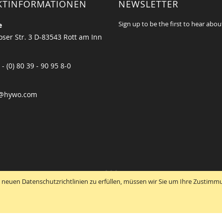
KTINFORMATIONEN
NEWSLETTER
Sign up to be the first to hear abou
e
ser Str. 3 D-83543 Rott am Inn
 - (0) 80 39 - 90 95 8-0
@hywo.com
 neuen Datenschutzrichtlinien zu erfüllen, müssen wir Sie um Ihre Zustimm
Copyright © 2021 HyWo Spare Parts & Service GmbH All rights reserved.
Unsere Shops
:
d Zubehör für
Flurförderzeuge
(
Gabelstapler
,
Hubwagen
,
Hand Pallet Trucks, Tel