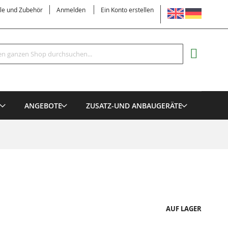
SPRACHE
ile und Zubehör
Anmelden
Ein Konto erstellen
Suche
MEIN EI
E
ANGEBOTE
ZUSATZ-UND ANBAUGERÄTE
AUF LAGER