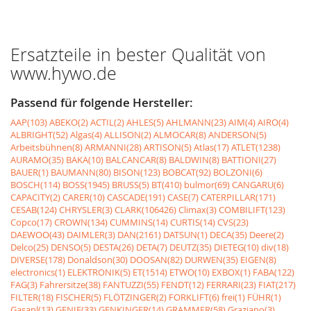
Ersatzteile in bester Qualität von
www.hywo.de
Passend für folgende Hersteller:
AAP(103)
ABEKO(2)
ACTIL(2)
AHLES(5)
AHLMANN(23)
AIM(4)
AIRO(4)
ALBRIGHT(52)
Algas(4)
ALLISON(2)
ALMOCAR(8)
ANDERSON(5)
Arbeitsbühnen(8)
ARMANNI(28)
ARTISON(5)
Atlas(17)
ATLET(1238)
AURAMO(35)
BAKA(10)
BALCANCAR(8)
BALDWIN(8)
BATTIONI(27)
BAUER(1)
BAUMANN(80)
BISON(123)
BOBCAT(92)
BOLZONI(6)
BOSCH(114)
BOSS(1945)
BRUSS(5)
BT(410)
bulmor(69)
CANGARU(6)
CAPACITY(2)
CARER(10)
CASCADE(191)
CASE(7)
CATERPILLAR(171)
CESAB(124)
CHRYSLER(3)
CLARK(106426)
Climax(3)
COMBILIFT(123)
Copco(17)
CROWN(134)
CUMMINS(14)
CURTIS(14)
CVS(23)
DAEWOO(43)
DAIMLER(3)
DAN(2161)
DATSUN(1)
DECA(35)
Deere(2)
Delco(25)
DENSO(5)
DESTA(26)
DETA(7)
DEUTZ(35)
DIETEG(10)
div(18)
DIVERSE(178)
Donaldson(30)
DOOSAN(82)
DURWEN(35)
EIGEN(8)
electronics(1)
ELEKTRONIK(5)
ET(1514)
ETWO(10)
EXBOX(1)
FABA(122)
FAG(3)
Fahrersitze(38)
FANTUZZI(55)
FENDT(12)
FERRARI(23)
FIAT(217)
FILTER(18)
FISCHER(5)
FLÖTZINGER(2)
FORKLIFT(6)
frei(1)
FÜHR(1)
Gasanl(13)
GENIE(33)
GENKINGER(14)
GRAMMER(58)
Graziano(3)