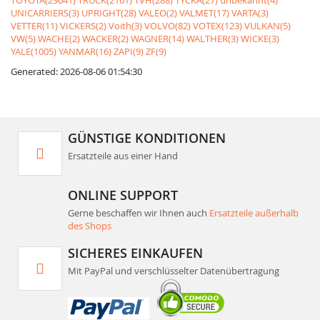
TOYOTA(29041)
TRUCK(2161)
TVH(288)
TYCKA(27)
unbekannt(4)
UNICARRIERS(3)
UPRIGHT(28)
VALEO(2)
VALMET(17)
VARTA(3)
VETTER(11)
VICKERS(2)
Voith(3)
VOLVO(82)
VOTEX(123)
VULKAN(5)
VW(5)
WACHE(2)
WACKER(2)
WAGNER(14)
WALTHER(3)
WICKE(3)
YALE(1005)
YANMAR(16)
ZAPI(9)
ZF(9)
Generated: 2026-08-06 01:54:30
GÜNSTIGE KONDITIONEN
Ersatzteile aus einer Hand
ONLINE SUPPORT
Gerne beschaffen wir Ihnen auch
Ersatzteile außerhalb
des Shops
SICHERES EINKAUFEN
Mit PayPal und verschlüsselter Datenübertragung