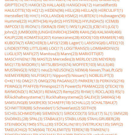
GRIPTECH(7)
HAKO(12)
HALLA(43)
HANGCHA(12)
Hanselifter(6)
HAULOTTE(10)
HC(12)
HEDEN(96)
HELI(26)
HELLA(9)
HERCULIFT(1)
Hersteller(18)
HH(1)
HOLLAND(4)
HSM(2)
HUBTEX(1)
Hubwagen(56)
Hummel(23)
HURTH(34)
Hydr(2)
HYSTER(2)
HYUNDAI(5)
ICEM(8)
IMPCO(13)
IRION(1)
ISKRA(3)
ISW(1)
IWS(1)
JAC(3)
JCB(141)
JLG(1)
John(2)
JUMBO(69)
JUNGHEINRICH(23409)
KAHL(56)
KALMAR(466)
KAUP(228)
KOMATSU(207)
Konecranes(28)
KOOI(103)
KRAMER(148)
KUBOTA(7)
KÃRCHER(3)
LAFIS(1238)
Lager(1)
LANSING(6)
LATEC(10)
LINDE(97790)
LITTLE(46)
LOC(17)
LOGITRANS(5)
LOMBARDINI(5)
LUGLI(37)
MAFI(27)
Manitou(3)
Mann(23)
MARIOTTI(87)
MASCHINEN(178)
MAST(2)
Mercedes(3)
MERLO(129)
MEYER(6)
MIC(173)
MIDORI(1)
MITSUBISHI(674)
MOFFET(103)
MULE(46)
MUSTANG(3)
N92(1)
neu(2)
NEUSON(2)
NEW(4)
Nexen,ThaiLift,G(5)
NIEMEYER(80)
NILFISK(31)
Nippon(5)
Nissan(1)
NOBLELIFT(3)
O+K(116)
OM(217)
OMG(276)
PAGANI(27)
PARKER(13)
PERKINS(216)
PEWAG(3)
PFAFF(9)
Pimespo(217)
Power(5)
PRAMAC(23)
QTECK(19)
RAYMOND(1)
RCM(31)
REMA(27)
Remy(25)
RHM(1)
ROCLA(30)
RS(1)
RÃ¼ckhaltesysteme(1)
Rückhaltesysteme(2)
SALEV(3)
SAMAG(14)
SAMSUNG(8)
SAXBY(30)
SCHAEFF(18)
SCHALL(2)
SCHALTBAU(7)
SCHMITTER(88)
Schneider(1)
Schwerlast(2)
SEITH(9)
SICHELSCHMIDT(46)
SIEMENS(1)
SIROCCO(73)
SISU(17)
SL(1)
SMV(28)
SNORKEL(28)
SPAL(3)
STABAU(31)
STABILUS(8)
STAHLGRUBER(28)
STEINBOCK(1945)
STILL(30)
STÖCKLIN(181)
SVETRUCK(135)
SWF(2)
TAKEUCHI(2)
TCM(604)
TECALEMIT(5)
TEREX(18)
TIMKEN(1)