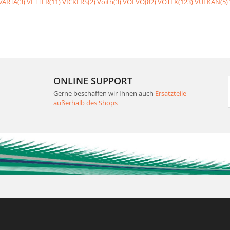
VARTA(3)
VETTER(11)
VICKERS(2)
Voith(3)
VOLVO(82)
VOTEX(123)
VULKAN(5)
ONLINE SUPPORT
Gerne beschaffen wir Ihnen auch
Ersatzteile
außerhalb des Shops