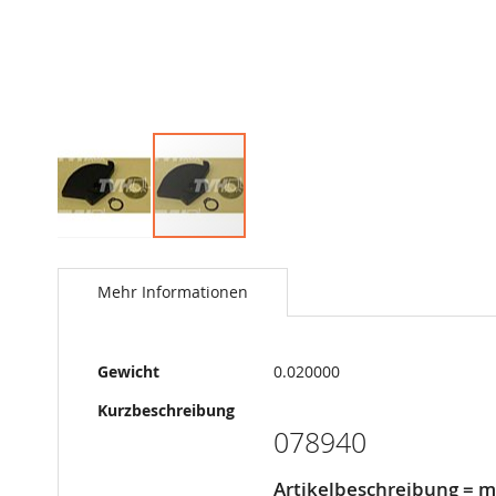
Springe
zum
Anfang
Mehr Informationen
der
Bildergalerie
Mehr
Gewicht
0.020000
Informationen
Kurzbeschreibung
078940
Artikelbeschreibung = m