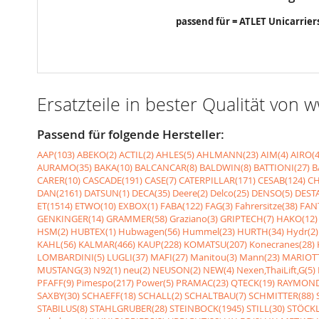
passend für = ATLET Unicarrier
Ersatzteile in bester Qualität von
Passend für folgende Hersteller:
AAP(103)
ABEKO(2)
ACTIL(2)
AHLES(5)
AHLMANN(23)
AIM(4)
AIRO(4
AURAMO(35)
BAKA(10)
BALCANCAR(8)
BALDWIN(8)
BATTIONI(27)
B
CARER(10)
CASCADE(191)
CASE(7)
CATERPILLAR(171)
CESAB(124)
CH
DAN(2161)
DATSUN(1)
DECA(35)
Deere(2)
Delco(25)
DENSO(5)
DESTA
ET(1514)
ETWO(10)
EXBOX(1)
FABA(122)
FAG(3)
Fahrersitze(38)
FANT
GENKINGER(14)
GRAMMER(58)
Graziano(3)
GRIPTECH(7)
HAKO(12)
HSM(2)
HUBTEX(1)
Hubwagen(56)
Hummel(23)
HURTH(34)
Hydr(2)
KAHL(56)
KALMAR(466)
KAUP(228)
KOMATSU(207)
Konecranes(28)
LOMBARDINI(5)
LUGLI(37)
MAFI(27)
Manitou(3)
Mann(23)
MARIOTT
MUSTANG(3)
N92(1)
neu(2)
NEUSON(2)
NEW(4)
Nexen,ThaiLift,G(5)
PFAFF(9)
Pimespo(217)
Power(5)
PRAMAC(23)
QTECK(19)
RAYMOND
SAXBY(30)
SCHAEFF(18)
SCHALL(2)
SCHALTBAU(7)
SCHMITTER(88)
STABILUS(8)
STAHLGRUBER(28)
STEINBOCK(1945)
STILL(30)
STÖCKL