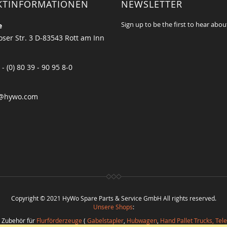
KTINFORMATIONEN
NEWSLETTER
Sign up to be the first to hear abou
e
ser Str. 3 D-83543 Rott am Inn
 - (0) 80 39 - 90 95 8-0
@hywo.com
Copyright © 2021 HyWo Spare Parts & Service GmbH All rights reserved.
Unsere Shops
:
d Zubehör für
Flurförderzeuge
(
Gabelstapler
,
Hubwagen
,
Hand Pallet Trucks, Tel