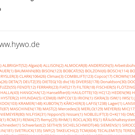
s
 www.hywo.de
)
ALBRIGHT(52)
Algas(4)
ALLISON(2)
ALMOCAR(8)
ANDERSON(5)
Arbeitsbüh
AUER(1)
BAUMANN(80)
BISON(123)
BOBCAT(92)
BOLZONI(6)
BOSCH(114)
BO
RYSLER(3)
CLARK(106426)
Climax(3)
COMBILIFT(123)
Copco(17)
CROWN(134
(26)
DETA(7)
DEUTZ(35)
DIETEG(10)
div(18)
DIVERSE(178)
Donaldson(30)
DOO
UZZI(55)
FENDT(12)
FERRARI(23)
FIAT(217)
FILTER(18)
FISCHER(5)
FLÖTZING
HALLA(43)
HANGCHA(12)
Hanselifter(6)
HAULOTTE(10)
HC(12)
HEDEN(96)
H
HYSTER(2)
HYUNDAI(5)
ICEM(8)
IMPCO(13)
IRION(1)
ISKRA(3)
ISW(1)
IWS(1)
KOOI(103)
KRAMER(148)
KUBOTA(7)
KÃRCHER(3)
LAFIS(1238)
Lager(1)
LANSI
I(87)
MASCHINEN(178)
MAST(2)
Mercedes(3)
MERLO(129)
MEYER(6)
MIC(17
NIEMEYER(80)
NILFISK(31)
Nippon(5)
Nissan(1)
NOBLELIFT(3)
O+K(116)
OM(
(1)
RCM(31)
REMA(27)
Remy(25)
RHM(1)
ROCLA(30)
RS(1)
RÃ¼ckhaltesyste
Schneider(1)
Schwerlast(2)
SEITH(9)
SICHELSCHMIDT(46)
SIEMENS(1)
SIROCC
IN(181)
SVETRUCK(135)
SWF(2)
TAKEUCHI(2)
TCM(604)
TECALEMIT(5)
TEREX(