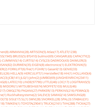
nen(8)
ARMANNI(28)
ARTISON(5)
Atlas(17)
ATLET(1238)
SS(1945)
BRUSS(5)
BT(410)
bulmor(69)
CANGARU(6)
CAPACITY(2)
)
CUMMINS(14)
CURTIS(14)
CVS(23)
DAEWOO(43)
DAIMLER(3)
SAN(82)
DURWEN(35)
EIGEN(8)
electronics(1)
ELEKTRONIK(5)
ER(2)
FORKLIFT(6)
frei(1)
FÜHR(1)
Gasanl(13)
GENIE(33)
ELI(26)
HELLA(9)
HERCULIFT(1)
Hersteller(18)
HH(1)
HOLLAND(4)
JAC(3)
JCB(141)
JLG(1)
John(2)
JUMBO(69)
JUNGHEINRICH(23411)
NG(6)
LATEC(10)
LINDE(97790)
LITTLE(46)
LOC(17)
LOGITRANS(5)
3)
MIDORI(1)
MITSUBISHI(674)
MOFFET(103)
MULE(46)
217)
OMG(276)
PAGANI(27)
PARKER(13)
PERKINS(216)
PEWAG(3)
me(1)
Rückhaltesysteme(2)
SALEV(3)
SAMAG(14)
SAMSUNG(8)
O(73)
SISU(17)
SL(1)
SMV(28)
SNORKEL(28)
SPAL(3)
STABAU(31)
18)
TIMKEN(1)
TOYOTA(29041)
TRUCK(2161)
TVH(288)
TYCKA(27)