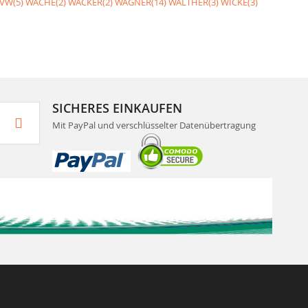
VW(5)
WACHE(2)
WACKER(2)
WAGNER(14)
WALTHER(3)
WICKE(3)
SICHERES EINKAUFEN
Mit PayPal und verschlüsselter Datenübertragung