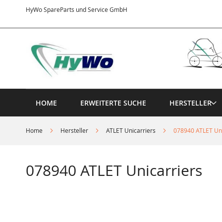
Direkt
HyWo SpareParts und Service GmbH
zum
Inhalt
HOME
ERWEITERTE SUCHE
HERSTELLER
Home
Hersteller
ATLET Unicarriers
078940 ATLET Uni
078940 ATLET Unicarriers
Springe
zum
Ende