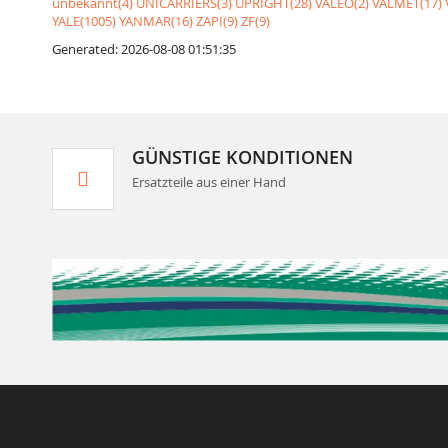
unbekannt(4)
UNICARRIERS(3)
UPRIGHT(28)
VALEO(2)
VALMET(17)
YALE(1005)
YANMAR(16)
ZAPI(9)
ZF(9)
Generated: 2026-08-08 01:51:35
GÜNSTIGE KONDITIONEN
Ersatzteile aus einer Hand