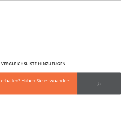
 VERGLEICHSLISTE HINZUFÜGEN
 erhalten? Haben Sie es woanders
Ja