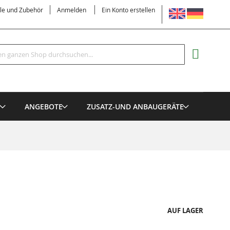
SPRACHE
ile und Zubehör
Anmelden
Ein Konto erstellen
Suche
MEIN EI
E
ANGEBOTE
ZUSATZ-UND ANBAUGERÄTE
AUF LAGER