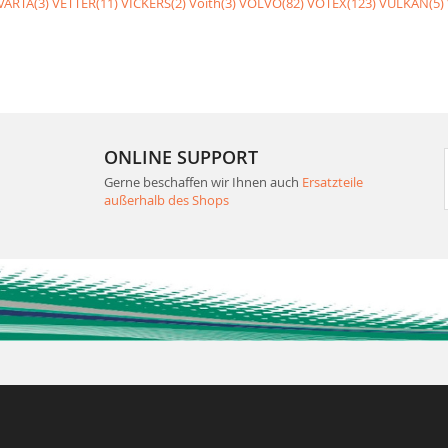
VARTA(3)
VETTER(11)
VICKERS(2)
Voith(3)
VOLVO(82)
VOTEX(123)
VULKAN(5)
ONLINE SUPPORT
Gerne beschaffen wir Ihnen auch
Ersatzteile
außerhalb des Shops