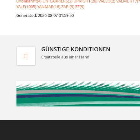
unbekannt(4)
UNICARRIERS(3)
UPRIGHT(28)
VALEO(2)
VALMET(17)
YALE(1005)
YANMAR(16)
ZAPI(9)
ZF(9)
Generated: 2026-08-07 01:59:50
GÜNSTIGE KONDITIONEN
Ersatzteile aus einer Hand