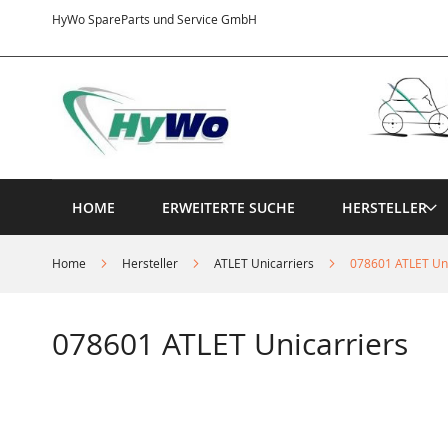
Direkt
HyWo SpareParts und Service GmbH
zum
Inhalt
HOME
ERWEITERTE SUCHE
HERSTELLER
Home
Hersteller
ATLET Unicarriers
078601 ATLET Uni
078601 ATLET Unicarriers
Springe
zum
Ende