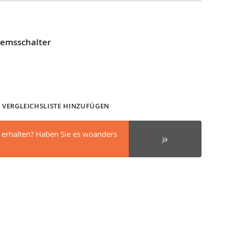
remsschalter
 VERGLEICHSLISTE HINZUFÜGEN
 erhalten? Haben Sie es woanders
Ja