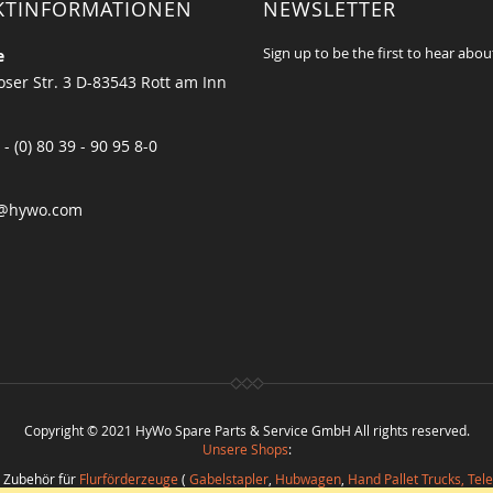
KTINFORMATIONEN
NEWSLETTER
Sign up to be the first to hear abou
e
ser Str. 3 D-83543 Rott am Inn
 - (0) 80 39 - 90 95 8-0
@hywo.com
Copyright © 2021 HyWo Spare Parts & Service GmbH All rights reserved.
Unsere Shops
:
d Zubehör für
Flurförderzeuge
(
Gabelstapler
,
Hubwagen
,
Hand Pallet Trucks, Tel