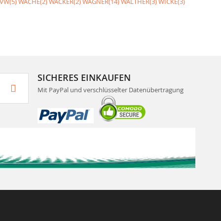
VW(5)
WACHE(2)
WACKER(2)
WAGNER(14)
WALTHER(3)
WICKE(3)
SICHERES EINKAUFEN
Mit PayPal und verschlüsselter Datenübertragung