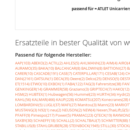
passend für = ATLET Unicarrier
Ersatzteile in bester Qualität von
Passend für folgende Hersteller:
AAP(103)
ABEKO(2)
ACTIL(2)
AHLES(5)
AHLMANN(23)
AIM(4)
AIRO(4
AURAMO(35)
BAKA(10)
BALCANCAR(8)
BALDWIN(8)
BATTIONI(27)
B
CARER(10)
CASCADE(191)
CASE(7)
CATERPILLAR(171)
CESAB(124)
CH
DAN(2161)
DATSUN(1)
DECA(35)
Deere(2)
Delco(25)
DENSO(5)
DESTA
ET(1514)
ETWO(10)
EXBOX(1)
FABA(122)
FAG(3)
Fahrersitze(38)
FANT
GENKINGER(14)
GRAMMER(58)
Graziano(3)
GRIPTECH(7)
HAKO(12)
HSM(2)
HUBTEX(1)
Hubwagen(56)
Hummel(23)
HURTH(34)
Hydr(2)
KAHL(56)
KALMAR(466)
KAUP(228)
KOMATSU(207)
Konecranes(28)
LOMBARDINI(5)
LUGLI(37)
MAFI(27)
Manitou(3)
Mann(23)
MARIOTT
MUSTANG(3)
N92(1)
neu(2)
NEUSON(2)
NEW(4)
Nexen,ThaiLift,G(5)
PFAFF(9)
Pimespo(217)
Power(5)
PRAMAC(23)
QTECK(19)
RAYMOND
SAXBY(30)
SCHAEFF(18)
SCHALL(2)
SCHALTBAU(7)
SCHMITTER(88)
STABILUS(8)
STAHLGRUBER(28)
STEINBOCK(1945)
STILL(30)
STÖCKL