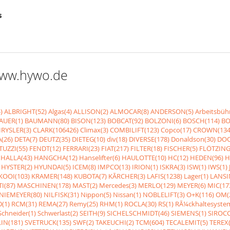
s
 www.hywo.de
)
ALBRIGHT(52)
Algas(4)
ALLISON(2)
ALMOCAR(8)
ANDERSON(5)
Arbeitsbüh
AUER(1)
BAUMANN(80)
BISON(123)
BOBCAT(92)
BOLZONI(6)
BOSCH(114)
BO
RYSLER(3)
CLARK(106426)
Climax(3)
COMBILIFT(123)
Copco(17)
CROWN(134
(26)
DETA(7)
DEUTZ(35)
DIETEG(10)
div(18)
DIVERSE(178)
Donaldson(30)
DOO
UZZI(55)
FENDT(12)
FERRARI(23)
FIAT(217)
FILTER(18)
FISCHER(5)
FLÖTZING
HALLA(43)
HANGCHA(12)
Hanselifter(6)
HAULOTTE(10)
HC(12)
HEDEN(96)
H
HYSTER(2)
HYUNDAI(5)
ICEM(8)
IMPCO(13)
IRION(1)
ISKRA(3)
ISW(1)
IWS(1)
KOOI(103)
KRAMER(148)
KUBOTA(7)
KÃRCHER(3)
LAFIS(1238)
Lager(1)
LANSI
I(87)
MASCHINEN(178)
MAST(2)
Mercedes(3)
MERLO(129)
MEYER(6)
MIC(17
NIEMEYER(80)
NILFISK(31)
Nippon(5)
Nissan(1)
NOBLELIFT(3)
O+K(116)
OM(
(1)
RCM(31)
REMA(27)
Remy(25)
RHM(1)
ROCLA(30)
RS(1)
RÃ¼ckhaltesyste
Schneider(1)
Schwerlast(2)
SEITH(9)
SICHELSCHMIDT(46)
SIEMENS(1)
SIROCC
IN(181)
SVETRUCK(135)
SWF(2)
TAKEUCHI(2)
TCM(604)
TECALEMIT(5)
TEREX(