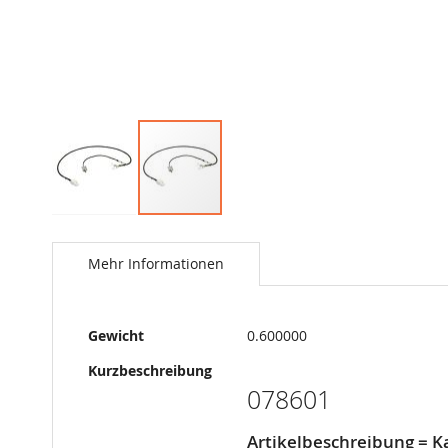
Springe
zum
Anfang
Mehr Informationen
der
Bildergalerie
Mehr
Gewicht
0.600000
Informationen
Kurzbeschreibung
078601
Artikelbeschreibung = 