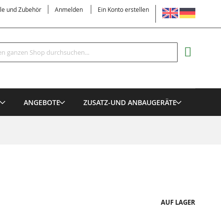
SPRACHE
ile und Zubehör
Anmelden
Ein Konto erstellen
Suche
MEIN EI
E
ANGEBOTE
ZUSATZ-UND ANBAUGERÄTE
AUF LAGER