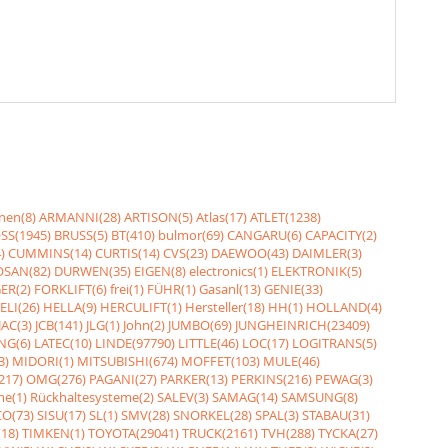
nen(8)
ARMANNI(28)
ARTISON(5)
Atlas(17)
ATLET(1238)
SS(1945)
BRUSS(5)
BT(410)
bulmor(69)
CANGARU(6)
CAPACITY(2)
)
CUMMINS(14)
CURTIS(14)
CVS(23)
DAEWOO(43)
DAIMLER(3)
SAN(82)
DURWEN(35)
EIGEN(8)
electronics(1)
ELEKTRONIK(5)
ER(2)
FORKLIFT(6)
frei(1)
FÜHR(1)
Gasanl(13)
GENIE(33)
ELI(26)
HELLA(9)
HERCULIFT(1)
Hersteller(18)
HH(1)
HOLLAND(4)
JAC(3)
JCB(141)
JLG(1)
John(2)
JUMBO(69)
JUNGHEINRICH(23409)
NG(6)
LATEC(10)
LINDE(97790)
LITTLE(46)
LOC(17)
LOGITRANS(5)
3)
MIDORI(1)
MITSUBISHI(674)
MOFFET(103)
MULE(46)
217)
OMG(276)
PAGANI(27)
PARKER(13)
PERKINS(216)
PEWAG(3)
me(1)
Rückhaltesysteme(2)
SALEV(3)
SAMAG(14)
SAMSUNG(8)
O(73)
SISU(17)
SL(1)
SMV(28)
SNORKEL(28)
SPAL(3)
STABAU(31)
18)
TIMKEN(1)
TOYOTA(29041)
TRUCK(2161)
TVH(288)
TYCKA(27)