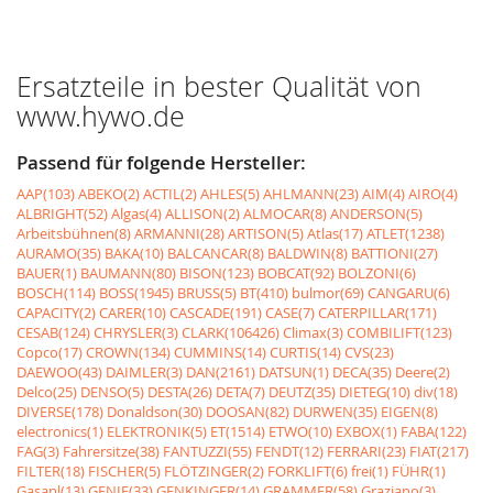
Ersatzteile in bester Qualität von
www.hywo.de
Passend für folgende Hersteller:
AAP(103)
ABEKO(2)
ACTIL(2)
AHLES(5)
AHLMANN(23)
AIM(4)
AIRO(4)
ALBRIGHT(52)
Algas(4)
ALLISON(2)
ALMOCAR(8)
ANDERSON(5)
Arbeitsbühnen(8)
ARMANNI(28)
ARTISON(5)
Atlas(17)
ATLET(1238)
AURAMO(35)
BAKA(10)
BALCANCAR(8)
BALDWIN(8)
BATTIONI(27)
BAUER(1)
BAUMANN(80)
BISON(123)
BOBCAT(92)
BOLZONI(6)
BOSCH(114)
BOSS(1945)
BRUSS(5)
BT(410)
bulmor(69)
CANGARU(6)
CAPACITY(2)
CARER(10)
CASCADE(191)
CASE(7)
CATERPILLAR(171)
CESAB(124)
CHRYSLER(3)
CLARK(106426)
Climax(3)
COMBILIFT(123)
Copco(17)
CROWN(134)
CUMMINS(14)
CURTIS(14)
CVS(23)
DAEWOO(43)
DAIMLER(3)
DAN(2161)
DATSUN(1)
DECA(35)
Deere(2)
Delco(25)
DENSO(5)
DESTA(26)
DETA(7)
DEUTZ(35)
DIETEG(10)
div(18)
DIVERSE(178)
Donaldson(30)
DOOSAN(82)
DURWEN(35)
EIGEN(8)
electronics(1)
ELEKTRONIK(5)
ET(1514)
ETWO(10)
EXBOX(1)
FABA(122)
FAG(3)
Fahrersitze(38)
FANTUZZI(55)
FENDT(12)
FERRARI(23)
FIAT(217)
FILTER(18)
FISCHER(5)
FLÖTZINGER(2)
FORKLIFT(6)
frei(1)
FÜHR(1)
Gasanl(13)
GENIE(33)
GENKINGER(14)
GRAMMER(58)
Graziano(3)