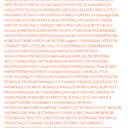
GRIPTECH(7)
HAKO(12)
HALLA(43)
HANGCHA(12)
Hanselifter(6)
HAULOTTE(10)
HC(12)
HEDEN(96)
HELI(26)
HELLA(9)
HERCULIFT(1)
Hersteller(18)
HH(1)
HOLLAND(4)
HSM(2)
HUBTEX(1)
Hubwagen(56)
Hummel(23)
HURTH(34)
Hydr(2)
HYSTER(2)
HYUNDAI(5)
ICEM(8)
IMPCO(13)
IRION(1)
ISKRA(3)
ISW(1)
IWS(1)
JAC(3)
JCB(141)
JLG(1)
John(2)
JUMBO(69)
JUNGHEINRICH(23411)
KAHL(56)
KALMAR(466)
KAUP(228)
KOMATSU(207)
Konecranes(28)
KOOI(103)
KRAMER(148)
KUBOTA(7)
KÃRCHER(3)
LAFIS(1238)
Lager(1)
LANSING(6)
LATEC(10)
LINDE(97790)
LITTLE(46)
LOC(17)
LOGITRANS(5)
LOMBARDINI(5)
LUGLI(37)
MAFI(27)
Manitou(3)
Mann(23)
MARIOTTI(87)
MASCHINEN(178)
MAST(2)
Mercedes(3)
MERLO(129)
MEYER(6)
MIC(173)
MIDORI(1)
MITSUBISHI(674)
MOFFET(103)
MULE(46)
MUSTANG(3)
N92(1)
neu(2)
NEUSON(2)
NEW(4)
Nexen,ThaiLift,G(5)
NIEMEYER(80)
NILFISK(31)
Nippon(5)
Nissan(1)
NOBLELIFT(3)
O+K(116)
OM(217)
OMG(276)
PAGANI(27)
PARKER(13)
PERKINS(216)
PEWAG(3)
PFAFF(9)
Pimespo(217)
Power(5)
PRAMAC(23)
QTECK(19)
RAYMOND(1)
RCM(31)
REMA(27)
Remy(25)
RHM(1)
ROCLA(30)
RS(1)
RÃ¼ckhaltesysteme(1)
Rückhaltesysteme(2)
SALEV(3)
SAMAG(14)
SAMSUNG(8)
SAXBY(30)
SCHAEFF(18)
SCHALL(2)
SCHALTBAU(7)
SCHMITTER(88)
Schneider(1)
Schwerlast(2)
SEITH(9)
SICHELSCHMIDT(46)
SIEMENS(1)
SIROCCO(73)
SISU(17)
SL(1)
SMV(28)
SNORKEL(28)
SPAL(3)
STABAU(31)
STABILUS(8)
STAHLGRUBER(28)
STEINBOCK(1945)
STILL(30)
STÖCKLIN(181)
SVETRUCK(135)
SWF(2)
TAKEUCHI(2)
TCM(604)
TECALEMIT(5)
TEREX(18)
TIMKEN(1)