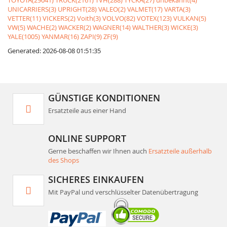
TOYOTA(29041)
TRUCK(2161)
TVH(288)
TYCKA(27)
unbekannt(4)
UNICARRIERS(3)
UPRIGHT(28)
VALEO(2)
VALMET(17)
VARTA(3)
VETTER(11)
VICKERS(2)
Voith(3)
VOLVO(82)
VOTEX(123)
VULKAN(5)
VW(5)
WACHE(2)
WACKER(2)
WAGNER(14)
WALTHER(3)
WICKE(3)
YALE(1005)
YANMAR(16)
ZAPI(9)
ZF(9)
Generated: 2026-08-08 01:51:35
GÜNSTIGE KONDITIONEN
Ersatzteile aus einer Hand
ONLINE SUPPORT
Gerne beschaffen wir Ihnen auch
Ersatzteile außerhalb
des Shops
SICHERES EINKAUFEN
Mit PayPal und verschlüsselter Datenübertragung