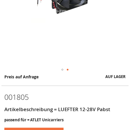
Springe
Preis auf Anfrage
AUF LAGER
zum
Anfang
der
001805
Bildergalerie
Artikelbeschreibung = LUEFTER 12-28V Pabst
passend für = ATLET Unicarriers